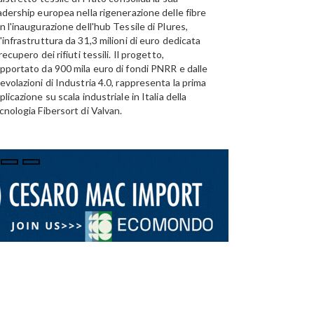
adership europea nella rigenerazione delle fibre
Emirates Global Alumini
n l'inaugurazione dell'hub Tessile di Plures,
di riciclo dell'alluminio n
'infrastruttura da 31,3 milioni di euro dedicata
capacità annua di 185.0
 recupero dei rifiuti tessili. Il progetto,
pportato da 900 mila euro di fondi PNRR e dalle
evolazioni di Industria 4.0, rappresenta la prima
plicazione su scala industriale in Italia della
cnologia Fibersort di Valvan.