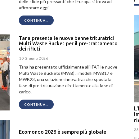
delle sfide più pressanti che l’Europa si trova ad
affrontare oggi.
CONTINUA...
Tana presenta le nuove benne trituratrici
Multi Waste Bucket per il pre-trattamento
dei rifiuti
10 Giugno 2026
Tana ha presentato ufficialmente all'IFAT le nuove
Multi Waste Buckets (MWB), i modelli MWB17 e
MWB23, una soluzione innovativa che sposta la
fase di pre-triturazione direttamente alla fase di
carico.
CONTINUA...
L'
im
r
23
Ecomondo 2026 è sempre più globale
Il