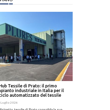
Hub Tessile di Prato: il primo
Ega e Panizzolo: t
pianto industriale in Italia per il
per il più grande i
iciclo automatizzato del tessile
dell’alluminio negl
 Luglio 2026
15 Luglio 2026
 distretto tessile di Prato consolida la sua
Panizzolo Recycling Sys