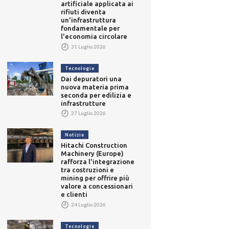
artificiale applicata ai
rifiuti diventa
un'infrastruttura
fondamentale per
l'economia circolare
31 Luglio 2026
Tecnologie
Dai depuratori una
nuova materia prima
seconda per edilizia e
infrastrutture
27 Luglio 2026
Notizie
Hitachi Construction
Machinery (Europe)
rafforza l'integrazione
tra costruzioni e
mining per offrire più
valore a concessionari
e clienti
24 Luglio 2026
Tecnologie