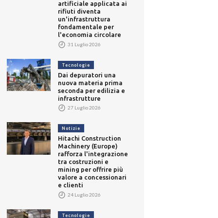
artificiale applicata ai
rifiuti diventa
un'infrastruttura
fondamentale per
l'economia circolare
31 Luglio 2026
Tecnologie
Dai depuratori una
nuova materia prima
seconda per edilizia e
infrastrutture
27 Luglio 2026
Notizie
Hitachi Construction
Machinery (Europe)
rafforza l'integrazione
tra costruzioni e
mining per offrire più
valore a concessionari
e clienti
24 Luglio 2026
Tecnologie