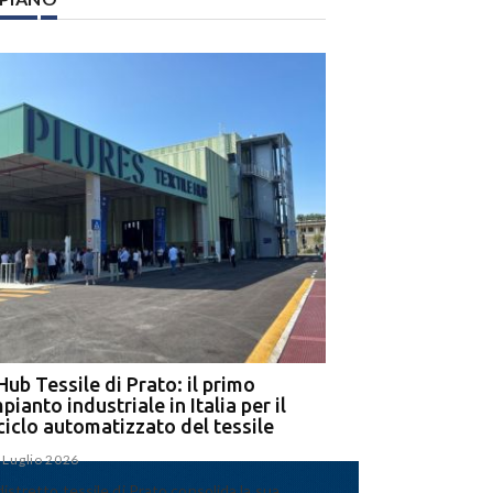
Hub Tessile di Prato: il primo
Ega e Panizzolo: t
pianto industriale in Italia per il
per il più grande i
iciclo automatizzato del tessile
dell’alluminio negl
 Luglio 2026
15 Luglio 2026
 distretto tessile di Prato consolida la sua
Panizzolo Recycling Sys