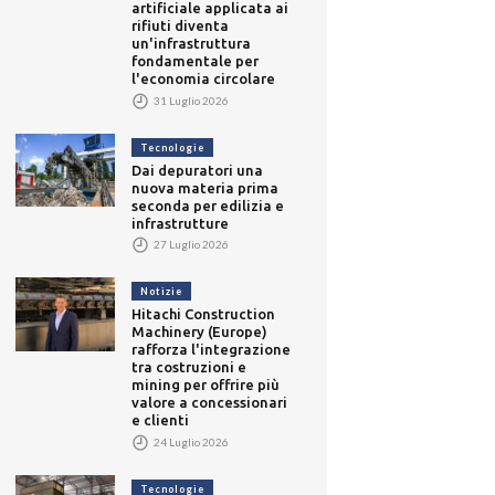
artificiale applicata ai
rifiuti diventa
un'infrastruttura
fondamentale per
l'economia circolare
31 Luglio 2026
Tecnologie
Dai depuratori una
nuova materia prima
seconda per edilizia e
infrastrutture
27 Luglio 2026
Notizie
Hitachi Construction
Machinery (Europe)
rafforza l'integrazione
tra costruzioni e
mining per offrire più
valore a concessionari
e clienti
24 Luglio 2026
Tecnologie