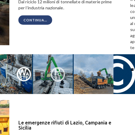
Dal riciclo 12 milioni di tonnellate di materie prime
le
per l’industria nazionale.
co
un
CONTINUA...
al
su
ag
ap
te
Le emergenze rifiuti di Lazio, Campania e
Sicilia