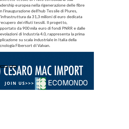
adership europea nella rigenerazione delle fibre
Emirates Global Alumini
n l'inaugurazione dell'hub Tessile di Plures,
di riciclo dell'alluminio n
'infrastruttura da 31,3 milioni di euro dedicata
capacità annua di 185.0
 recupero dei rifiuti tessili. Il progetto,
pportato da 900 mila euro di fondi PNRR e dalle
evolazioni di Industria 4.0, rappresenta la prima
plicazione su scala industriale in Italia della
cnologia Fibersort di Valvan.