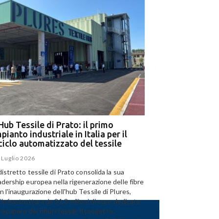
Hub Tessile di Prato: il primo
Ega e Panizzolo: t
pianto industriale in Italia per il
per il più grande i
iciclo automatizzato del tessile
dell’alluminio negl
 Luglio 2026
15 Luglio 2026
 distretto tessile di Prato consolida la sua
Panizzolo Recycling Sys
adership europea nella rigenerazione delle fibre
Emirates Global Alumini
n l'inaugurazione dell'hub Tessile di Plures,
di riciclo dell'alluminio n
'infrastruttura da 31,3 milioni di euro dedicata
capacità annua di 185.0
 recupero dei rifiuti tessili. Il progetto,