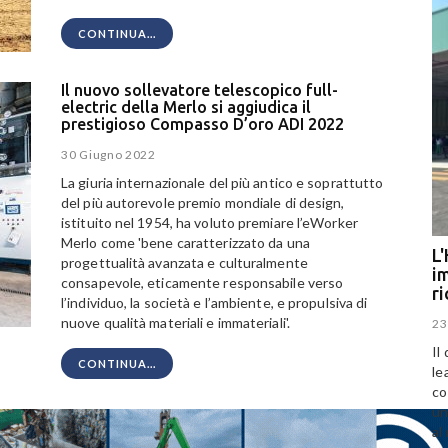
CONTINUA...
Il nuovo sollevatore telescopico full-
electric della Merlo si aggiudica il
prestigioso Compasso D’oro ADI 2022
30 Giugno 2022
La giuria internazionale del più antico e soprattutto
del più autorevole premio mondiale di design,
istituito nel 1954, ha voluto premiare l’eWorker
Merlo come 'bene caratterizzato da una
L'
progettualità avanzata e culturalmente
im
consapevole, eticamente responsabile verso
r
l’individuo, la società e l’ambiente, e propulsiva di
nuove qualità materiali e immateriali'.
23
Il
CONTINUA...
le
co
un
al