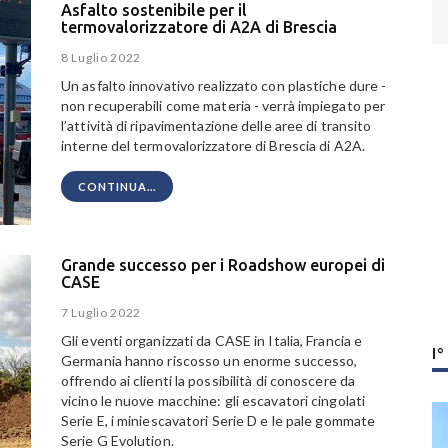
Asfalto sostenibile per il
termovalorizzatore di A2A di Brescia
8 Luglio 2022
Un asfalto innovativo realizzato con plastiche dure -
non recuperabili come materia - verrà impiegato per
l’attività di ripavimentazione delle aree di transito
interne del termovalorizzatore di Brescia di A2A.
CONTINUA...
Grande successo per i Roadshow europei di
CASE
7 Luglio 2022
Gli eventi organizzati da CASE in Italia, Francia e
I
Germania hanno riscosso un enorme successo,
offrendo ai clienti la possibilità di conoscere da
vicino le nuove macchine: gli escavatori cingolati
Serie E, i miniescavatori Serie D e le pale gommate
Serie G Evolution.