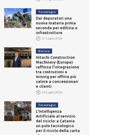
Tecnologie
Dai depuratori una
nuova materia prima
seconda per edilizia e
infrastrutture
27 Luglio 2026
Notizie
Hitachi Construction
Machinery (Europe)
rafforza l'integrazione
tra costruzioni e
mining per offrire più
valore a concessionari
e clienti
24 Luglio 2026
Tecnologie
L’Intelligenza
Artificiale al servizio
del riciclo: a Catania
un polo tecnologico
per il riciclo della carta