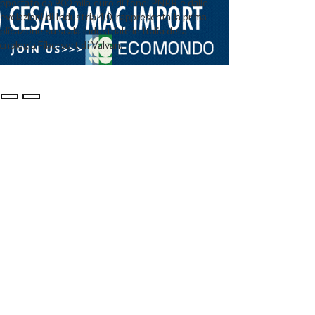
pportato da 900 mila euro di fondi PNRR e dalle
evolazioni di Industria 4.0, rappresenta la prima
plicazione su scala industriale in Italia della
cnologia Fibersort di Valvan.