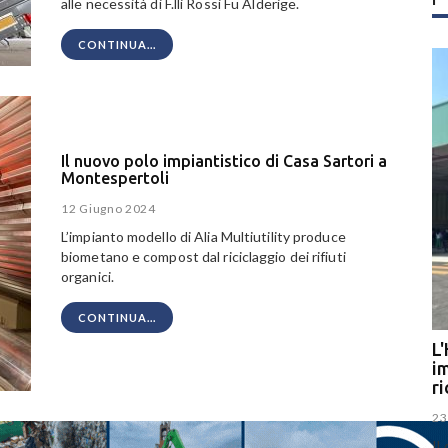
alle necessità di F.lli Rossi
Fu Alderige
.
CONTINUA...
Il nuovo polo impiantistico di Casa Sartori a
Montespertoli
12 Giugno 2024
L’impianto modello di Alia Multiutility produce
biometano e compost dal riciclaggio dei rifiuti
organici.
CONTINUA...
L'
im
r
23
Il