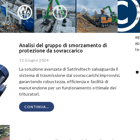
le
co
un
al
su
ag
ap
Analisi del gruppo di smorzamento di
te
protezione da sovraccarico
11 Giugno 2024
La soluzione avanzata di Satrindtech salvaguarda il
sistema di trasmissione dai sovraccarichi improvvisi,
garantendo robustezza, efficienza e facilità di
manutenzione per un funzionamento ottimale dei
trituratori.
CONTINUA...