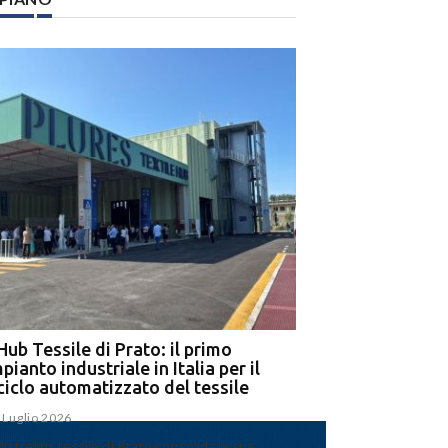
Hub Tessile di Prato: il primo
Ega e Panizzolo: t
pianto industriale in Italia per il
per il più grande i
iciclo automatizzato del tessile
dell’alluminio negl
 Luglio 2026
15 Luglio 2026
 distretto tessile di Prato consolida la sua
Panizzolo Recycling Sys