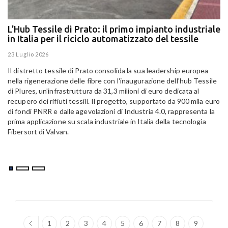
L'Hub Tessile di Prato: il primo impianto industriale
E
in Italia per il riciclo automatizzato del tessile
g
E
23 Luglio 2026
15
Il distretto tessile di Prato consolida la sua leadership europea
Pa
nella rigenerazione delle fibre con l'inaugurazione dell'hub Tessile
Al
di Plures, un'infrastruttura da 31,3 milioni di euro dedicata al
Em
recupero dei rifiuti tessili. Il progetto, supportato da 900 mila euro
di fondi PNRR e dalle agevolazioni di Industria 4.0, rappresenta la
prima applicazione su scala industriale in Italia della tecnologia
Fibersort di Valvan.
1
2
3
4
5
6
7
8
9