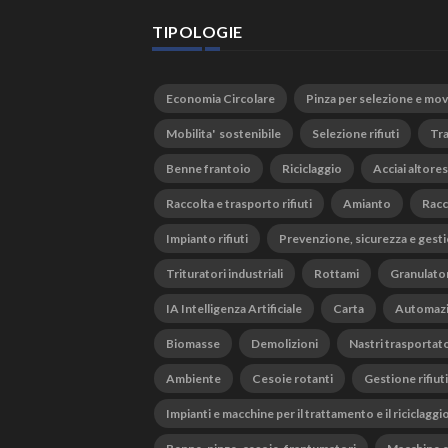
TIPOLOGIE
Economia Circolare
Pinza per selezione e mo
Mobilita' sostenibile
Selezione rifiuti
Tra
Benne frantoio
Riciclaggio
Acciai altores
Raccolta e trasporto rifiuti
Amianto
Racc
Impianto rifiuti
Prevenzione, sicurezza e gesti
Trituratori industriali
Rottami
Granulato
IA Intelligenza Artificiale
Carta
Automaz
Biomasse
Demolizioni
Nastri trasportato
Ambiente
Cesoie rotanti
Gestione rifiuti
Impianti e macchine per il trattamento e il riciclaggi