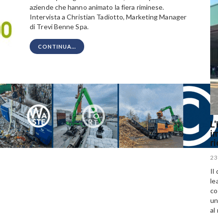
aziende che hanno animato la fiera riminese.
Intervista a Christian Tadiotto, Marketing Manager
di Trevi Benne Spa.
CONTINUA...
L'
im
r
23
Il
le
co
un
al