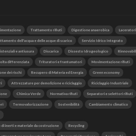
vimentazione
Trattamento rifiuti
Digestione anaerobica
Laceratori
ttamento dell'acqua e delle acque di scarico
Servizio Idrico Integrato
istenziali e antiusura
Discarica
Dissesto Idrogeologico
Rinnovabil
olta differenziata
Trituratori e frantumatori
Movimentazione rifiuti
one dei rischi
Recupero di Materia ed Energia
Green economy
ri
Attrezzature per demolizione e riciclaggio
Riciclaggio Industriale
ione
Chimica Verde
Normativa rifiuti
Separatori e selettori rifiuti
ri
Termovalorizzazione
Sostenibilità
Cambiamento climatico
o di inerti e materiale da costruzione
Recycling