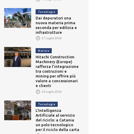
Tecnologie
Dai depuratori una
nuova materia prima
seconda per edilizia e
infrastrutture
27 Luglio 2026
Notizie
Hitachi Construction
Machinery (Europe)
rafforza l'integrazione
tra costruzioni e
mining per offrire più
valore a concessionari
e clienti
24 Luglio 2026
Tecnologie
L’Intelligenza
Artificiale al servizio
del riciclo: a Catania
un polo tecnologico
per il riciclo della carta