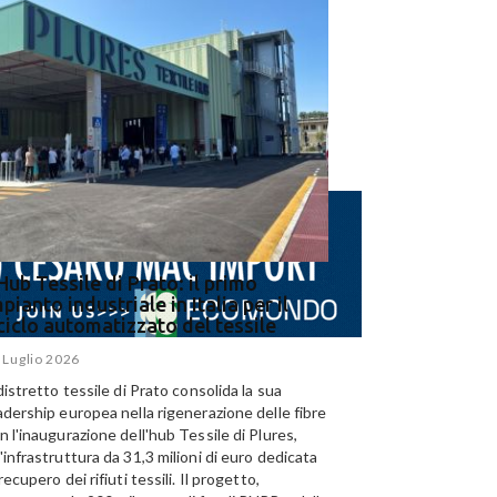
Hub Tessile di Prato: il primo
Ega e Panizzolo: t
pianto industriale in Italia per il
per il più grande i
iciclo automatizzato del tessile
dell’alluminio negl
 Luglio 2026
15 Luglio 2026
 distretto tessile di Prato consolida la sua
Panizzolo Recycling Sys
adership europea nella rigenerazione delle fibre
Emirates Global Alumini
n l'inaugurazione dell'hub Tessile di Plures,
di riciclo dell'alluminio n
'infrastruttura da 31,3 milioni di euro dedicata
capacità annua di 185.0
 recupero dei rifiuti tessili. Il progetto,