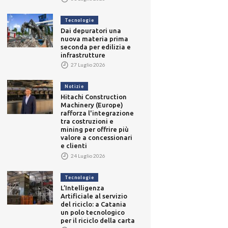
Tecnologie
Dai depuratori una
nuova materia prima
seconda per edilizia e
infrastrutture
27 Luglio 2026
Notizie
Hitachi Construction
Machinery (Europe)
rafforza l'integrazione
tra costruzioni e
mining per offrire più
valore a concessionari
e clienti
24 Luglio 2026
Tecnologie
L’Intelligenza
Artificiale al servizio
del riciclo: a Catania
un polo tecnologico
per il riciclo della carta