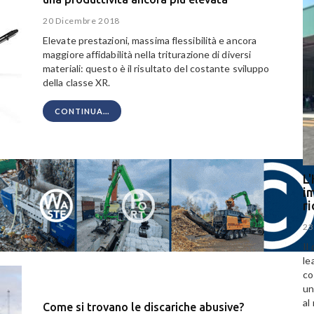
20 Dicembre 2018
Elevate prestazioni, massima flessibilità e ancora
maggiore affidabilità nella triturazione di diversi
materiali: questo è il risultato del costante sviluppo
della classe XR.
CONTINUA...
L'
im
r
23
Il
le
co
un
al
Come si trovano le discariche abusive?