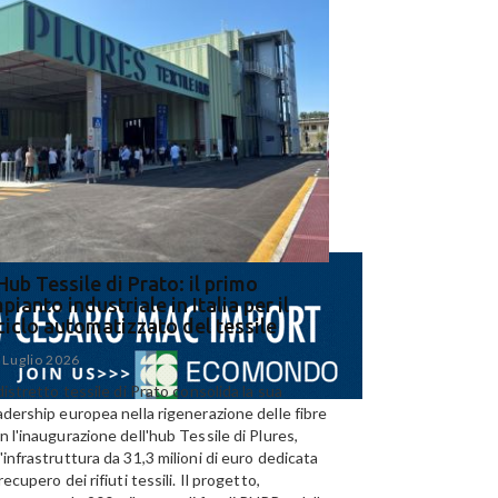
Hub Tessile di Prato: il primo
Ega e Panizzolo: t
pianto industriale in Italia per il
per il più grande i
iciclo automatizzato del tessile
dell’alluminio negl
 Luglio 2026
15 Luglio 2026
 distretto tessile di Prato consolida la sua
Panizzolo Recycling Sys
adership europea nella rigenerazione delle fibre
Emirates Global Alumini
n l'inaugurazione dell'hub Tessile di Plures,
di riciclo dell'alluminio n
'infrastruttura da 31,3 milioni di euro dedicata
capacità annua di 185.0
 recupero dei rifiuti tessili. Il progetto,