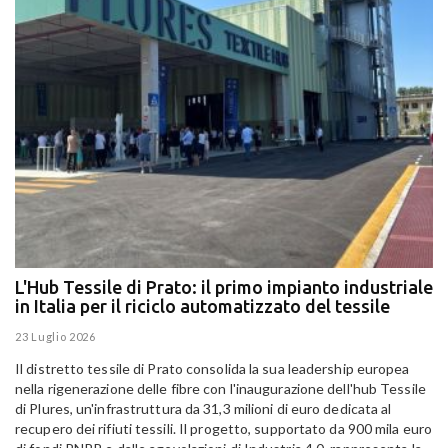
L'Hub Tessile di Prato: il primo impianto industriale
E
in Italia per il riciclo automatizzato del tessile
g
E
23 Luglio 2026
15
Il distretto tessile di Prato consolida la sua leadership europea
Pa
nella rigenerazione delle fibre con l'inaugurazione dell'hub Tessile
Al
di Plures, un'infrastruttura da 31,3 milioni di euro dedicata al
Em
recupero dei rifiuti tessili. Il progetto, supportato da 900 mila euro