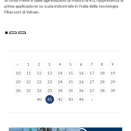
di fondi PNRR e dalle agevolazioni di Industria 4.0, rappresenta la
prima applicazione su scala industriale in Italia della tecnologia
Fibersort di Valvan.
1
2
3
4
5
6
7
8
9
10
11
12
13
14
15
16
17
18
19
20
21
22
23
24
25
26
27
28
29
30
31
32
33
34
35
36
37
38
39
40
41
42
43
44