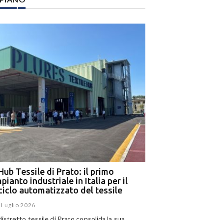
Hub Tessile di Prato: il primo
Ega e Panizzolo: t
pianto industriale in Italia per il
per il più grande i
iciclo automatizzato del tessile
dell’alluminio negl
 Luglio 2026
15 Luglio 2026
 distretto tessile di Prato consolida la sua
Panizzolo Recycling Sys