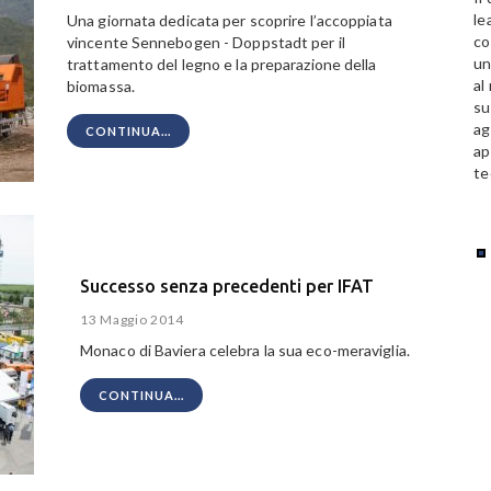
le
Una giornata dedicata per scoprire l’accoppiata
co
vincente Sennebogen - Doppstadt per il
un
trattamento del legno e la preparazione della
al
biomassa.
su
ag
CONTINUA...
ap
te
Successo senza precedenti per IFAT
13 Maggio 2014
Monaco di Baviera celebra la sua eco-meraviglia.
CONTINUA...