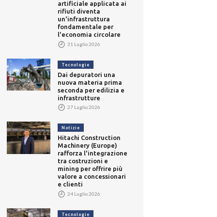
artificiale applicata ai
rifiuti diventa
un'infrastruttura
fondamentale per
l'economia circolare
31 Luglio 2026
Tecnologie
Dai depuratori una
nuova materia prima
seconda per edilizia e
infrastrutture
27 Luglio 2026
Notizie
Hitachi Construction
Machinery (Europe)
rafforza l'integrazione
tra costruzioni e
mining per offrire più
valore a concessionari
e clienti
24 Luglio 2026
Tecnologie