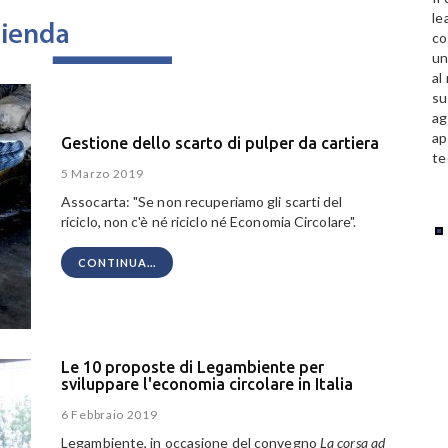
le
co
un
al
su
ag
ap
Gestione dello scarto di pulper da cartiera
te
5 Marzo 2019
Assocarta: "Se non recuperiamo gli scarti del
riciclo, non c'è né riciclo né Economia Circolare".
CONTINUA...
Le 10 proposte di Legambiente per
sviluppare l'economia circolare in Italia
6 Febbraio 2019
Legambiente, in occasione del convegno
La corsa ad