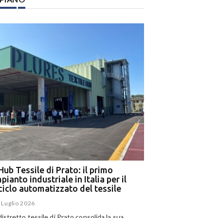
Hub Tessile di Prato: il primo
Ega e Panizzolo: t
pianto industriale in Italia per il
per il più grande i
iciclo automatizzato del tessile
dell’alluminio negl
 Luglio 2026
15 Luglio 2026
 distretto tessile di Prato consolida la sua
Panizzolo Recycling Sys