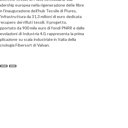
adership europea nella rigenerazione delle fibre
Emirates Global Alumini
n l'inaugurazione dell'hub Tessile di Plures,
di riciclo dell'alluminio n
'infrastruttura da 31,3 milioni di euro dedicata
capacità annua di 185.0
 recupero dei rifiuti tessili. Il progetto,
pportato da 900 mila euro di fondi PNRR e dalle
evolazioni di Industria 4.0, rappresenta la prima
plicazione su scala industriale in Italia della
cnologia Fibersort di Valvan.