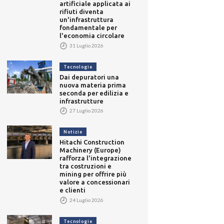
artificiale applicata ai
rifiuti diventa
un'infrastruttura
fondamentale per
l'economia circolare
31 Luglio 2026
Tecnologie
Dai depuratori una
nuova materia prima
seconda per edilizia e
infrastrutture
27 Luglio 2026
Notizie
Hitachi Construction
Machinery (Europe)
rafforza l'integrazione
tra costruzioni e
mining per offrire più
valore a concessionari
e clienti
24 Luglio 2026
Tecnologie