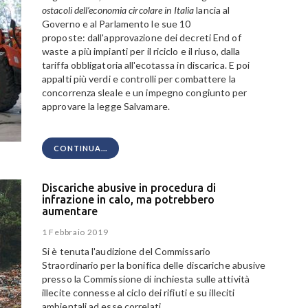
ostacoli dell’economia circolare in Italia
lancia al
Governo e al Parlamento le sue 10
proposte: dall'approvazione dei decreti End of
waste a più impianti per il riciclo e il riuso, dalla
tariffa obbligatoria all'ecotassa in discarica. E poi
appalti più verdi e controlli per combattere la
concorrenza sleale e un impegno congiunto per
approvare la legge Salvamare.
CONTINUA...
Discariche abusive in procedura di
infrazione in calo, ma potrebbero
aumentare
1 Febbraio 2019
Si è tenuta l'audizione del Commissario
Straordinario per la bonifica delle discariche abusive
presso la Commissione di inchiesta sulle attività
illecite connesse al ciclo dei rifiuti e su illeciti
ambientali ad esse correlati.