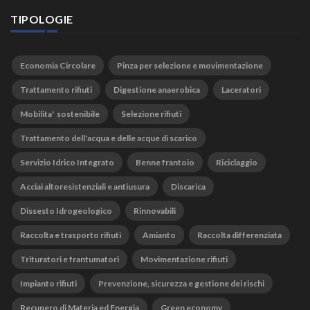
TIPOLOGIE
Economia Circolare
Pinza per selezione e movimentazione
Trattamento rifiuti
Digestione anaerobica
Laceratori
Mobilita' sostenibile
Selezione rifiuti
Trattamento dell'acqua e delle acque di scarico
Servizio Idrico Integrato
Benne frantoio
Riciclaggio
Acciai altoresistenziali e antiusura
Discarica
Dissesto Idrogeologico
Rinnovabili
Raccolta e trasporto rifiuti
Amianto
Raccolta differenziata
Trituratori e frantumatori
Movimentazione rifiuti
Impianto rifiuti
Prevenzione, sicurezza e gestione dei rischi
Recupero di Materia ed Energia
Green economy