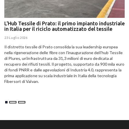
L'Hub Tessile di Prato: il primo impianto industriale
E
in Italia per il riciclo automatizzato del tessile
g
E
23 Luglio 2026
15
Il distretto tessile di Prato consolida la sua leadership europea
Pa
nella rigenerazione delle fibre con l'inaugurazione dell'hub Tessile
Al
di Plures, un'infrastruttura da 31,3 milioni di euro dedicata al
Em
recupero dei rifiuti tessili. Il progetto, supportato da 900 mila euro
di fondi PNRR e dalle agevolazioni di Industria 4.0, rappresenta la
prima applicazione su scala industriale in Italia della tecnologia
Fibersort di Valvan.