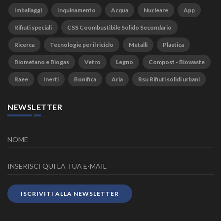
Imballaggi
Inquinamento
Acqua
Nucleare
App
Rifiuti speciali
CSS Coombustibile Solido Secondario
Ricerca
Tecnologie per il riciclo
Metalli
Plastica
Biometano e Biogas
Vetro
Legno
Compost - Biowaste
Raee
Inerti
Bonifica
Aria
Rsu Rifiuti solidi urbani
NEWSLETTER
ISCRIVITI ALLA NEWSLETTER