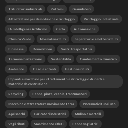
Trituratori industriali
Rottami
Granulatori
Attrezzature per demolizione e riciclaggio
Riciclaggio Industriale
IA Intelligenza Artificiale
Carta
Automazione
Chimica Verde
Normativa rifiuti
Separatori e selettori rifiuti
Biomasse
Demolizioni
Nastri trasportatori
Termovalorizzazione
Sostenibilità
Cambiamento climatico
Ambiente
Cesoie rotanti
Gestione rifiuti
Impianti e macchine per il trattamento e il riciclaggio di inerti e
materiale da costruzione
Recycling
Benne, pinze, cesoie, frantumatori
Macchine e attrezzature movimento terra
Pneumatici fuori uso
Aprisacchi
Caricatori industriali
Mulino a martelli
Vagli rifiuti
Smaltimento rifiuti
Benne vagliatrici