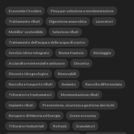
Economia Circolare
Pinza per selezione e movimentazione
Trattamento rifiuti
Digestione anaerobica
Laceratori
Mobilita' sostenibile
Selezione rifiuti
Trattamento dell'acqua e delle acque di scarico
Servizio Idrico Integrato
Benne frantoio
Riciclaggio
Acciai altoresistenziali e antiusura
Discarica
Dissesto Idrogeologico
Rinnovabili
Raccolta e trasporto rifiuti
Amianto
Raccolta differenziata
Trituratori e frantumatori
Movimentazione rifiuti
Impianto rifiuti
Prevenzione, sicurezza e gestione dei rischi
Recupero di Materia ed Energia
Green economy
Trituratori industriali
Rottami
Granulatori