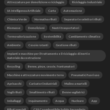
Attrezzature per demolizione e riciclaggio
Riciclaggio Industriale
IA Intelligenza Artificiale
Carta
Automazione
Chimica Verde
Normativa rifiuti
Separatori e selettori rifiuti
Biomasse
Demolizioni
Nastri trasportatori
Termovalorizzazione
Sostenibilità
Cambiamento climatico
Ambiente
Cesoie rotanti
Gestione rifiuti
Impianti e macchine per il trattamento e il riciclaggio di inerti e
materiale da costruzione
Recycling
Benne, pinze, cesoie, frantumatori
Macchine e attrezzature movimento terra
Pneumatici fuori uso
Aprisacchi
Caricatori industriali
Mulino a martelli
Vagli rifiuti
Smaltimento rifiuti
Benne vagliatrici
Imballaggi
Inquinamento
Acqua
Nucleare
App
Rifiuti speciali
CSS Coombustibile Solido Secondario