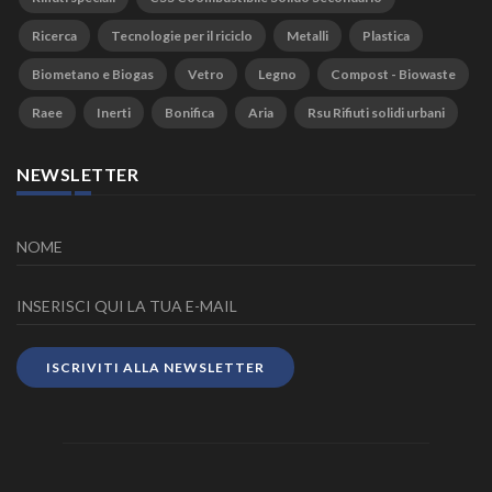
Ricerca
Tecnologie per il riciclo
Metalli
Plastica
Biometano e Biogas
Vetro
Legno
Compost - Biowaste
Raee
Inerti
Bonifica
Aria
Rsu Rifiuti solidi urbani
NEWSLETTER
ISCRIVITI ALLA NEWSLETTER