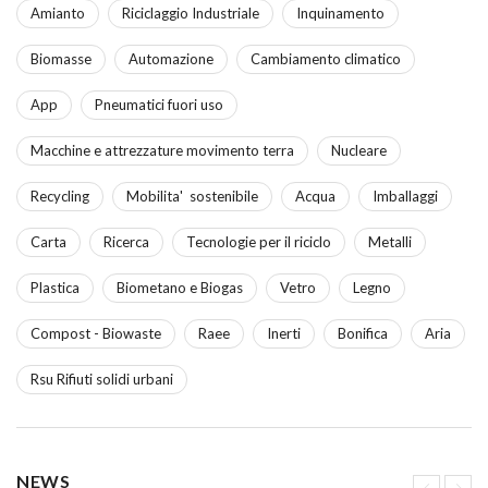
Amianto
Riciclaggio Industriale
Inquinamento
Biomasse
Automazione
Cambiamento climatico
App
Pneumatici fuori uso
Macchine e attrezzature movimento terra
Nucleare
Recycling
Mobilita' sostenibile
Acqua
Imballaggi
Carta
Ricerca
Tecnologie per il riciclo
Metalli
Plastica
Biometano e Biogas
Vetro
Legno
Compost - Biowaste
Raee
Inerti
Bonifica
Aria
Rsu Rifiuti solidi urbani
NEWS