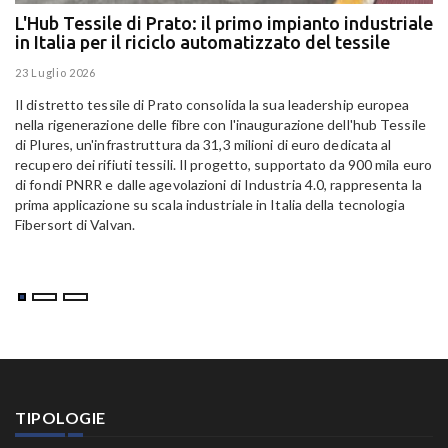
L'Hub Tessile di Prato: il primo impianto industriale
E
in Italia per il riciclo automatizzato del tessile
g
E
23 Luglio 2026
15
Il distretto tessile di Prato consolida la sua leadership europea
Pa
nella rigenerazione delle fibre con l'inaugurazione dell'hub Tessile
Al
di Plures, un'infrastruttura da 31,3 milioni di euro dedicata al
Em
recupero dei rifiuti tessili. Il progetto, supportato da 900 mila euro
di fondi PNRR e dalle agevolazioni di Industria 4.0, rappresenta la
prima applicazione su scala industriale in Italia della tecnologia
Fibersort di Valvan.
TIPOLOGIE