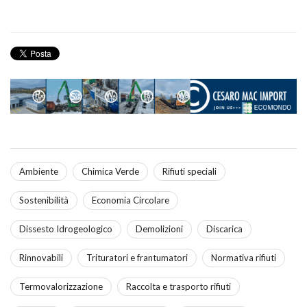
Ambiente
Chimica Verde
Rifiuti speciali
Sostenibilità
Economia Circolare
Dissesto Idrogeologico
Demolizioni
Discarica
Rinnovabili
Trituratori e frantumatori
Normativa rifiuti
Termovalorizzazione
Raccolta e trasporto rifiuti