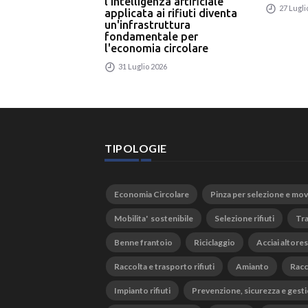
l'intelligenza artificiale
27 Lugli
applicata ai rifiuti diventa
un'infrastruttura
fondamentale per
l'economia circolare
31 Luglio 2026
TIPOLOGIE
Economia Circolare
Pinza per selezione e mo
Mobilita' sostenibile
Selezione rifiuti
Tra
Benne frantoio
Riciclaggio
Acciai altores
Raccolta e trasporto rifiuti
Amianto
Racc
Impianto rifiuti
Prevenzione, sicurezza e gesti