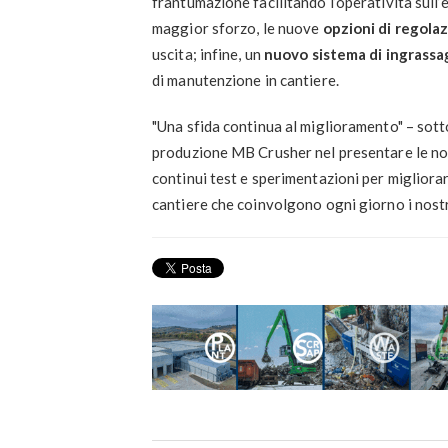
frantumazione facilitando l’operatività sull’
maggior sforzo, le nuove
opzioni di regola
uscita; infine, un
nuovo sistema di ingrassa
di manutenzione in cantiere.
"Una sfida continua al miglioramento" – sot
produzione MB Crusher nel presentare le novi
continui test e sperimentazioni per migliorarli
cantiere che coinvolgono ogni giorno i nostri