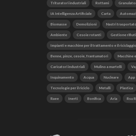
Trituratori industriali
Rottami
Granulato
IA Intelligenza Artificiale
Carta
Automaz
Biomasse
Demolizioni
Nastri trasportato
Ambiente
Cesoie rotanti
Gestione rifiuti
Impianti e macchine per il trattamento e il riciclaggi
Benne, pinze, cesoie, frantumatori
Macchine e
Caricatori industriali
Mulino a martelli
Vag
Inquinamento
Acqua
Nucleare
App
Tecnologie per il riciclo
Metalli
Plastica
Raee
Inerti
Bonifica
Aria
Rsu Ri