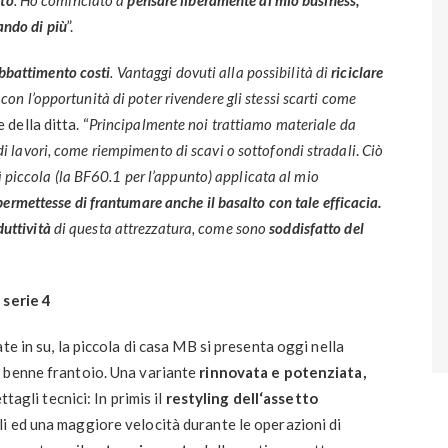
ato
. Ho cominciato a
pensare liberamente al mio business,
ando di più
”.
bbattimento costi
. Vantaggi dovuti alla possibilità di
riciclare
 con l’opportunità di poter rivendere gli stessi scarti come
 della ditta. “
Principalmente noi trattiamo materiale da
 di lavori, come riempimento di scavi o sottofondi stradali
.
Ciò
 piccola (la BF60.1 per l’appunto) applicata al mio
permettesse di frantumare anche il basalto con tale efficacia.
duttività
di questa attrezzatura, come sono
soddisfatto del
 serie 4
te in su, la piccola di casa MB si presenta oggi nella
 benne frantoio. Una variante
rinnovata e potenziata,
tagli tecnici: In primis il
restyling dell‘assetto
i ed una maggiore velocità durante le operazioni di