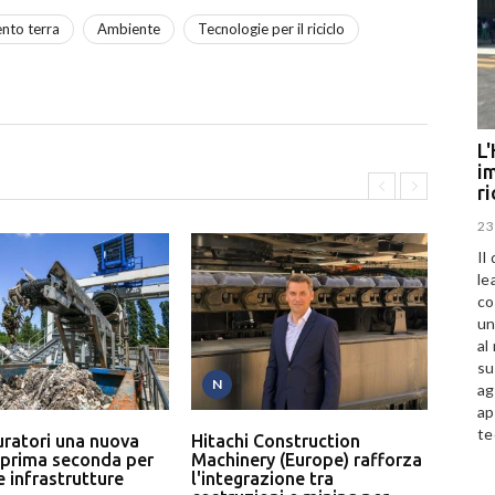
nto terra
Ambiente
Tecnologie per il riciclo
L'
im
r
23
Il
le
co
un
al
su
N
T
ag
ap
te
uratori una nuova
Hitachi Construction
L’In
 prima seconda per
Machinery (Europe) rafforza
serv
 e infrastrutture
l'integrazione tra
un p