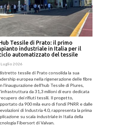
Hub Tessile di Prato: il primo
Ega e Panizzolo: t
pianto industriale in Italia per il
per il più grande i
iciclo automatizzato del tessile
dell’alluminio negl
 Luglio 2026
15 Luglio 2026
 distretto tessile di Prato consolida la sua
Panizzolo Recycling Sys
adership europea nella rigenerazione delle fibre
Emirates Global Alumini
n l'inaugurazione dell'hub Tessile di Plures,
di riciclo dell'alluminio n
'infrastruttura da 31,3 milioni di euro dedicata
capacità annua di 185.0
 recupero dei rifiuti tessili. Il progetto,
pportato da 900 mila euro di fondi PNRR e dalle
evolazioni di Industria 4.0, rappresenta la prima
plicazione su scala industriale in Italia della
I
cnologia Fibersort di Valvan.
telligenza Artificiale al
S
izio del riciclo: a Catania
s
L'Hub Tessile di Prato: il
olo tecnologico per il
c