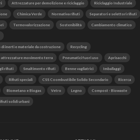
ri
Attrezzature per demolizione e riciclaggio
Riciclaggio Industriale
ione
Chimica Verde
Normativa rifiuti
Separatori e selettori rifiuti
ri
Termovalorizzazione
Sostenibilità
Cambiamento climatico
o di inerti e materiale da costruzione
Recycling
 attrezzature movimento terra
Pneumatici fuori uso
Aprisacchi
li rifiuti
Smaltimento rifiuti
Benne vagliatrici
Imballaggi
Rifiuti speciali
CSS Coombustibile Solido Secondario
Ricerca
Biometano e Biogas
Vetro
Legno
Compost - Biowaste
fiuti solidi urbani