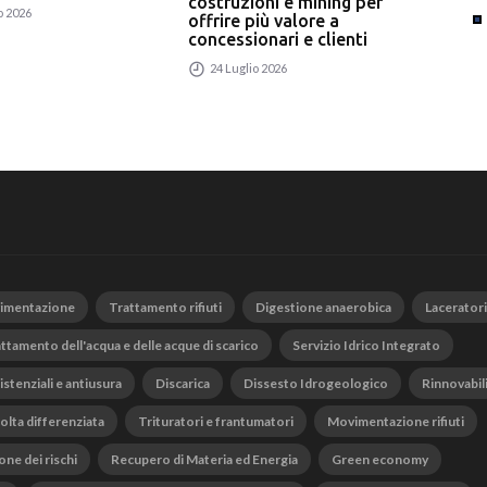
costruzioni e mining per
rici
o 2026
offrire più valore a
24
concessionari e clienti
24 Luglio 2026
vimentazione
Trattamento rifiuti
Digestione anaerobica
Laceratori
ttamento dell'acqua e delle acque di scarico
Servizio Idrico Integrato
istenziali e antiusura
Discarica
Dissesto Idrogeologico
Rinnovabil
olta differenziata
Trituratori e frantumatori
Movimentazione rifiuti
one dei rischi
Recupero di Materia ed Energia
Green economy