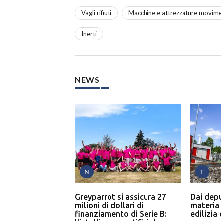
Vagli rifiuti
Macchine e attrezzature movime
Inerti
NEWS
N
T
Greyparrot si assicura 27
Dai dep
milioni di dollari di
materia
finanziamento di Serie B:
edilizia