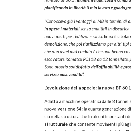
frantoio BF60.1
finalmente qualcosa è cambi
pianificando in libertà il mio lavoro e guadagn
“
Conoscevo già i vantaggi di MB in termini di
a
in opera i materiali
senza smaltirli in discarica,
nuovi inerti per l’edilizia –
sottolinea il titolare
demolizione, che poi riutilizziamo per altri tipi
che non avrei mai creduto è che una benna così
escavatore Komatsu PC118 da 12 tonnellate,
Sono proprio soddisfatto
dell’affidabilità e pro
servizio post vendita
”.
L’evoluzione della specie: la nuova BF 60.1
Adatta a macchine operatrici dalle 8 tonnella
nuova
versione S4:
la quarta generazione di
sia nella struttura che in alcuni importanti det
strutturale che
consente movimenti più agil