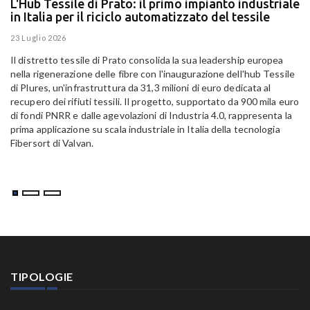
L'Hub Tessile di Prato: il primo impianto industriale
E
in Italia per il riciclo automatizzato del tessile
g
E
23 Luglio 2026
15
Il distretto tessile di Prato consolida la sua leadership europea
Pa
nella rigenerazione delle fibre con l'inaugurazione dell'hub Tessile
Al
di Plures, un'infrastruttura da 31,3 milioni di euro dedicata al
Em
recupero dei rifiuti tessili. Il progetto, supportato da 900 mila euro
di fondi PNRR e dalle agevolazioni di Industria 4.0, rappresenta la
prima applicazione su scala industriale in Italia della tecnologia
Fibersort di Valvan.
TIPOLOGIE