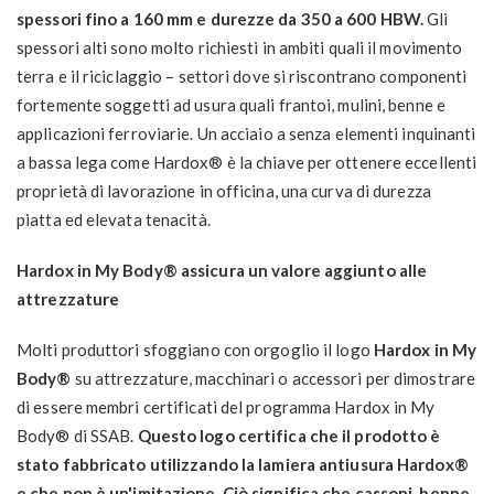
spessori fino a 160 mm e durezze da 350 a 600 HBW.
Gli
spessori alti sono molto richiesti in ambiti quali il movimento
terra e il riciclaggio – settori dove si riscontrano componenti
fortemente soggetti ad usura quali frantoi, mulini, benne e
applicazioni ferroviarie. Un acciaio a senza elementi inquinanti
a bassa lega come Hardox® è la chiave per ottenere eccellenti
proprietà di lavorazione in officina, una curva di durezza
piatta ed elevata tenacità.
Hardox in My Body® assicura un valore aggiunto alle
attrezzature
Molti produttori sfoggiano con orgoglio il logo
Hardox in My
Body®
su attrezzature, macchinari o accessori per dimostrare
di essere membri certificati del programma Hardox in My
Body® di SSAB.
Questo logo certifica che il prodotto è
stato fabbricato utilizzando la lamiera antiusura Hardox®
e che non è un'imitazione. Ciò significa che cassoni, benne,