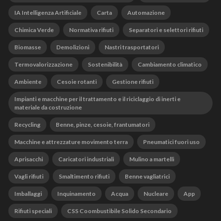
IA Intelligenza Artificiale
Carta
Automazione
Chimica Verde
Normativa rifiuti
Separatori e selettori rifiuti
Biomasse
Demolizioni
Nastri trasportatori
Termovalorizzazione
Sostenibilità
Cambiamento climatico
Ambiente
Cesoie rotanti
Gestione rifiuti
Impianti e macchine per il trattamento e il riciclaggio di inerti e
materiale da costruzione
Recycling
Benne, pinze, cesoie, frantumatori
Macchine e attrezzature movimento terra
Pneumatici fuori uso
Aprisacchi
Caricatori industriali
Mulino a martelli
Vagli rifiuti
Smaltimento rifiuti
Benne vagliatrici
Imballaggi
Inquinamento
Acqua
Nucleare
App
Rifiuti speciali
CSS Coombustibile Solido Secondario