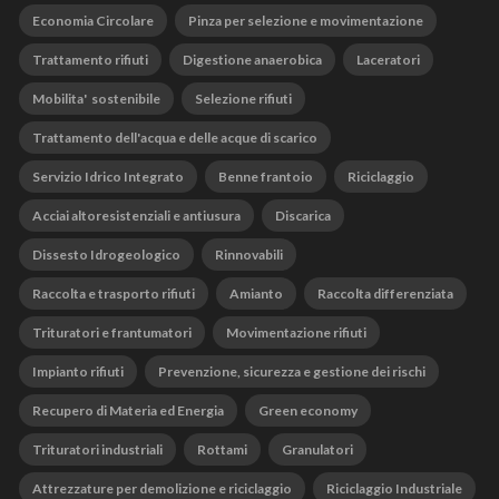
Economia Circolare
Pinza per selezione e movimentazione
Trattamento rifiuti
Digestione anaerobica
Laceratori
Mobilita' sostenibile
Selezione rifiuti
Trattamento dell'acqua e delle acque di scarico
Servizio Idrico Integrato
Benne frantoio
Riciclaggio
Acciai altoresistenziali e antiusura
Discarica
Dissesto Idrogeologico
Rinnovabili
Raccolta e trasporto rifiuti
Amianto
Raccolta differenziata
Trituratori e frantumatori
Movimentazione rifiuti
Impianto rifiuti
Prevenzione, sicurezza e gestione dei rischi
Recupero di Materia ed Energia
Green economy
Trituratori industriali
Rottami
Granulatori
Attrezzature per demolizione e riciclaggio
Riciclaggio Industriale