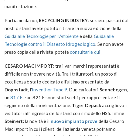
manifestazione.
Partiamo da noi,
RECYCLING INDUSTRY:
se siete passati dal
nostro stand avete potuto ritirare la nuova edizione della
Guida alle Tecnologie per l'Ambiente
e della
Guida alle
Tecnologie contro il Dissesto Idrogeologico
. Se non avete
preso copia della rivista, potete
consultarle qui
CESARO MAC IMPORT:
tra i vari marchi rappresentati è
difficile non trovare novità. Tra i trituratori, un posto di
eccellenza è stato dedicato all'ultimo presentato da
Doppstadt
, l'
Inventhor Type 9
. Due caricatori
Sennebogen
,
un
817 E
e un 821 E sono stati scelti per rappresentare il
segmento della movimentazione.
Tiger Depack
accoglieva i
visitatori all'ingresso dello stand con il modello HS5. Infine
Steinert:
la
novità è il
nuovo impianto prove
della Cesaro
Mac Import in cui i clienti dell'azienda veneta potranno