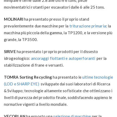
minipale e terne dalle 2.8 alle oltre 6 tons; pinze
movimentatrici rotanti per escavatori dalle 6 alle 25 tons.
MOLINARI
ha presentato presso il proprio stand
prevalentemente due macchine per la
t
riturazione primaria
: la
macchina più piccola della gamma, la
TP1200
, e la versione più
grande, la
TP3500.
SIRIVE
ha presentato i proprio prodotti per il dissesto
idrogeologico:
ancoraggi flottanti e autoperforanti
per la
stabilizzazione di frane e versanti.
TOMRA Sorting Recycling
ha presentato le
ultime tecnologie
(LOD e SHARP EYE)
sviluppate dai suoi laboratori di Ricerca
& Sviluppo; tecnologie altamente sofisticate che ottimizzano i
livelli di purezza del prodotto finale, soddisfacendo appieno le
normative vigenti a livello mondiale.
VECOPLAN
ha esposto una
selezione di macchine
per la