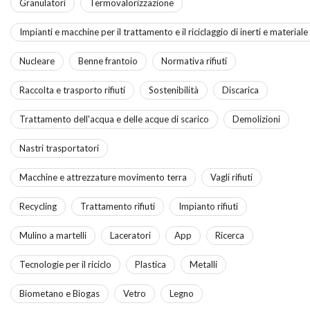
Granulatori
Termovalorizzazione
Impianti e macchine per il trattamento e il riciclaggio di inerti e material
Nucleare
Benne frantoio
Normativa rifiuti
Raccolta e trasporto rifiuti
Sostenibilità
Discarica
Trattamento dell'acqua e delle acque di scarico
Demolizioni
Nastri trasportatori
Macchine e attrezzature movimento terra
Vagli rifiuti
Recycling
Trattamento rifiuti
Impianto rifiuti
Mulino a martelli
Laceratori
App
Ricerca
Tecnologie per il riciclo
Plastica
Metalli
Biometano e Biogas
Vetro
Legno