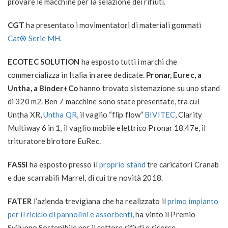
provare le macchine per la selazione dei rifiuti.
CGT
ha presentato i movimentatori di materiali gommati
Cat® Serie MH.
ECOTEC SOLUTION
ha esposto tutti i marchi che
commercializza in Italia in aree dedicate.
Pronar, Eurec, a
Untha, a Binder+Co
hanno trovato sistemazione su uno stand
di 320 m2. Ben 7 macchine sono state presentate, tra cui
Untha XR,
Untha QR
, il vaglio “flip flow”
BIVITEC
, Clarity
Multiway 6 in 1, il vaglio mobile elettrico Pronar 18.47e, il
trituratore birotore EuRec.
FASSI
ha esposto presso il
proprio stand
tre caricatori Cranab
e due scarrabili Marrel, di cui tre novità 2018.
FATER
l’azienda trevigiana che ha realizzato il
primo impianto
per il riciclo di pannolini e assorbenti,
ha vinto il Premio
Sviluppo Sostenibile per il settore rifiuti e risorse.