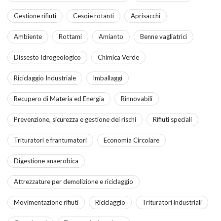
Gestione rifiuti
Cesoie rotanti
Aprisacchi
Ambiente
Rottami
Amianto
Benne vagliatrici
Dissesto Idrogeologico
Chimica Verde
Riciclaggio Industriale
Imballaggi
Recupero di Materia ed Energia
Rinnovabili
Prevenzione, sicurezza e gestione dei rischi
Rifiuti speciali
Trituratori e frantumatori
Economia Circolare
Digestione anaerobica
Attrezzature per demolizione e riciclaggio
Movimentazione rifiuti
Riciclaggio
Trituratori industriali