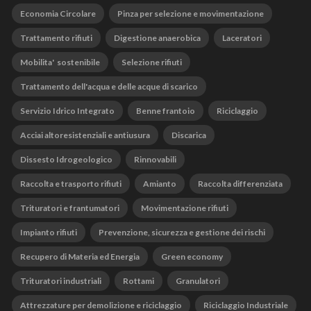
Economia Circolare
Pinza per selezione e movimentazione
Trattamento rifiuti
Digestione anaerobica
Laceratori
Mobilita' sostenibile
Selezione rifiuti
Trattamento dell'acqua e delle acque di scarico
Servizio Idrico Integrato
Benne frantoio
Riciclaggio
Acciai altoresistenziali e antiusura
Discarica
Dissesto Idrogeologico
Rinnovabili
Raccolta e trasporto rifiuti
Amianto
Raccolta differenziata
Trituratori e frantumatori
Movimentazione rifiuti
Impianto rifiuti
Prevenzione, sicurezza e gestione dei rischi
Recupero di Materia ed Energia
Green economy
Trituratori industriali
Rottami
Granulatori
Attrezzature per demolizione e riciclaggio
Riciclaggio Industriale