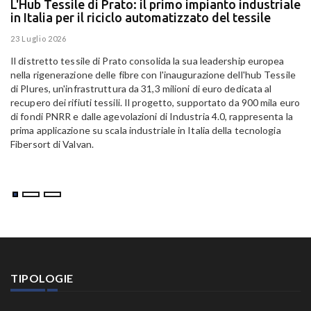
L'Hub Tessile di Prato: il primo impianto industriale
E
in Italia per il riciclo automatizzato del tessile
g
E
23 Luglio 2026
15
Il distretto tessile di Prato consolida la sua leadership europea
Pa
nella rigenerazione delle fibre con l'inaugurazione dell'hub Tessile
Al
di Plures, un'infrastruttura da 31,3 milioni di euro dedicata al
Em
recupero dei rifiuti tessili. Il progetto, supportato da 900 mila euro
di fondi PNRR e dalle agevolazioni di Industria 4.0, rappresenta la
prima applicazione su scala industriale in Italia della tecnologia
Fibersort di Valvan.
TIPOLOGIE