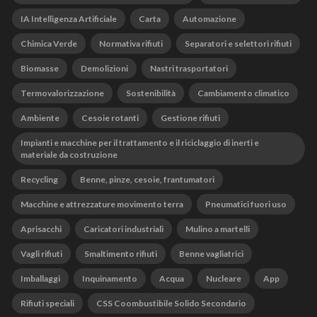
IA Intelligenza Artificiale
Carta
Automazione
Chimica Verde
Normativa rifiuti
Separatori e selettori rifiuti
Biomasse
Demolizioni
Nastri trasportatori
Termovalorizzazione
Sostenibilità
Cambiamento climatico
Ambiente
Cesoie rotanti
Gestione rifiuti
Impianti e macchine per il trattamento e il riciclaggio di inerti e
materiale da costruzione
Recycling
Benne, pinze, cesoie, frantumatori
Macchine e attrezzature movimento terra
Pneumatici fuori uso
Aprisacchi
Caricatori industriali
Mulino a martelli
Vagli rifiuti
Smaltimento rifiuti
Benne vagliatrici
Imballaggi
Inquinamento
Acqua
Nucleare
App
Rifiuti speciali
CSS Coombustibile Solido Secondario