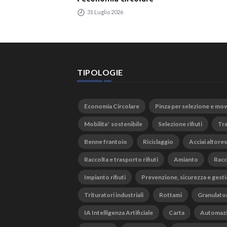
31 Luglio 2026
TIPOLOGIE
Economia Circolare
Pinza per selezione e mo
Mobilita' sostenibile
Selezione rifiuti
Tra
Benne frantoio
Riciclaggio
Acciai altores
Raccolta e trasporto rifiuti
Amianto
Racc
Impianto rifiuti
Prevenzione, sicurezza e gesti
Trituratori industriali
Rottami
Granulato
IA Intelligenza Artificiale
Carta
Automaz