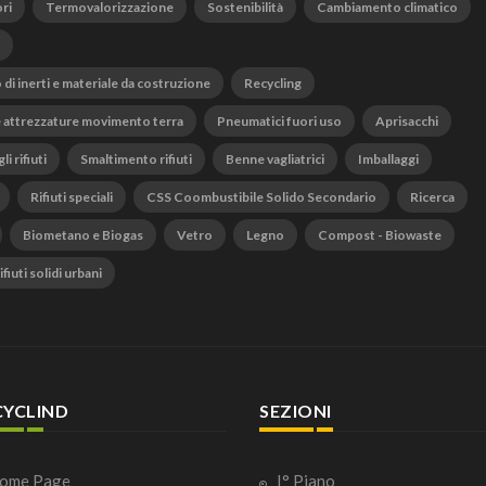
ri
Termovalorizzazione
Sostenibilità
Cambiamento climatico
o di inerti e materiale da costruzione
Recycling
 attrezzature movimento terra
Pneumatici fuori uso
Aprisacchi
li rifiuti
Smaltimento rifiuti
Benne vagliatrici
Imballaggi
Rifiuti speciali
CSS Coombustibile Solido Secondario
Ricerca
Biometano e Biogas
Vetro
Legno
Compost - Biowaste
fiuti solidi urbani
CYCLIND
SEZIONI
ome Page
I° Piano