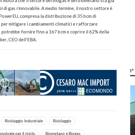
 mostra che il settore del biogas e del biometano sta già
bi di gas rinnovabile. A medio termine, il nostro settore è
PowerEU, compresa la distribuzione di 35 bcm di
 per mitigare i cambiamenti climatici e rafforzare
0 potrebbe fornire fino a 167 bcm e coprire il 62% della
ker, CEO dell'EBA.
I
Riciclaggio Industriale
Riciclaggio
nologie per il riciclo
Biometano e Biogas