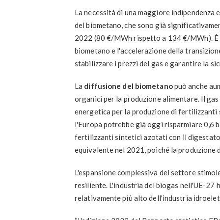
La necessità di una maggiore indipendenza en
del biometano, che sono già significativamen
2022 (80 €/MWh rispetto a 134 €/MWh). È qu
biometano e l'accelerazione della transizion
stabilizzare i prezzi del gas e garantire la s
La
diffusione del biometano
può anche aumen
organici per la produzione alimentare. Il gas
energetica per la produzione di fertilizzanti
l'Europa potrebbe già oggi risparmiare 0,6 
fertilizzanti sintetici azotati con il digest
equivalente nel 2021, poiché la produzione di
L'espansione complessiva del settore stimol
resiliente. L'industria del biogas nell'UE-27 
relativamente più alto dell'industria idroelett