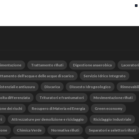
vimentazione
Trattamento rifiuti
Digestione anaerobica
Laceratori
ttamento dell'acqua e delle acque di scarico
Servizio Idrico Integrato
istenziali e antiusura
Discarica
Dissesto Idrogeologico
Rinnovabil
olta differenziata
Trituratori e frantumatori
Movimentazione rifiuti
one dei rischi
Recupero di Materia ed Energia
Green economy
ri
Attrezzature per demolizione e riciclaggio
Riciclaggio Industriale
ione
Chimica Verde
Normativa rifiuti
Separatori e selettori rifiuti