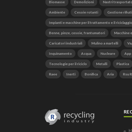
Biomasse
Demolizioni
Nastri trasportato
Ambiente
Cesoie rotanti
Gestione rifiuti
Impianti e macchine per il trattamento e il riciclaggi
Benne, pinze, cesoie, frantumatori
Macchine e
Caricatori industriali
Mulino a martelli
Vag
Inquinamento
Acqua
Nucleare
App
Tecnologie per il riciclo
Metalli
Plastica
Raee
Inerti
Bonifica
Aria
Rsu Ri
RE
H