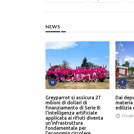
NEWS
N
T
Greyparrot si assicura 27
Dai dep
milioni di dollari di
materia
finanziamento di Serie B:
edilizia
l'intelligenza artificiale
27 Lugli
applicata ai rifiuti diventa
un'infrastruttura
fondamentale per
l'economia circolare