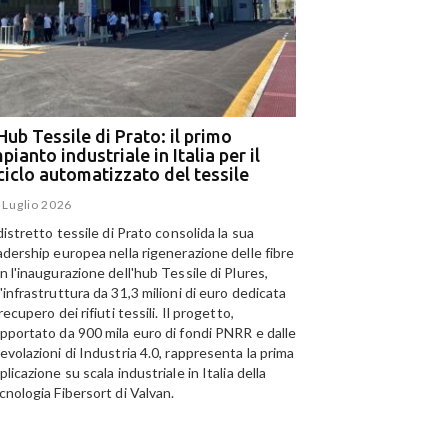
Hub Tessile di Prato: il primo
Ega e Panizzolo: t
pianto industriale in Italia per il
per il più grande i
iciclo automatizzato del tessile
dell’alluminio negl
 Luglio 2026
15 Luglio 2026
 distretto tessile di Prato consolida la sua
Panizzolo Recycling Sys
adership europea nella rigenerazione delle fibre
Emirates Global Alumini
n l'inaugurazione dell'hub Tessile di Plures,
di riciclo dell'alluminio n
'infrastruttura da 31,3 milioni di euro dedicata
capacità annua di 185.0
I
 recupero dei rifiuti tessili. Il progetto,
telligenza Artificiale al
S
pportato da 900 mila euro di fondi PNRR e dalle
izio del riciclo: a Catania
s
evolazioni di Industria 4.0, rappresenta la prima
L'Hub Tessile di Prato: il
olo tecnologico per il
c
plicazione su scala industriale in Italia della
primo impianto industriale
clo della carta
r
cnologia Fibersort di Valvan.
in Italia per il riciclo
g
 Luglio 2026
automatizzato del tessile
c
23 Luglio 2026