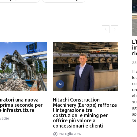
L'
im
r
23
Il
le
co
N
T
un
al
uratori una nuova
Hitachi Construction
L’In
su
 prima seconda per
Machinery (Europe) rafforza
serv
ag
 e infrastrutture
l'integrazione tra
un p
ap
costruzioni e mining per
rici
o 2026
te
offrire più valore a
24
concessionari e clienti
24 Luglio 2026