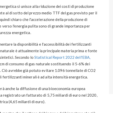
ergetica si unisce alla riduzione dei costi di produzione
te al di sotto del prezzo medio TTF del gas previsto per il
indi chiaro che l'accelerazione della produzione di
e verso l'energia pulita sono di grande importanza per
icurezza energetica.
tare la disponibilità e l'accessibilità dei fertilizzanti
 naturale è attualmente la principale materia prima e fonte
 sintetici. Secondo lo
Statistical Report 2022 dell'EBA,
bcm di consumo di gas naturale sostituendo il 5-6% dei
ato. Ciò avrebbe già potuto evitare 1.096 tonnellate di CO2
 fertilizzanti minerali è ad alta intensità energetica.
erà anche la diffusione di una bioeconomia europea
ha registrato un fatturato di 5,75 miliardi di euro nel 2020,
rica (4,65 miliardi di euro).