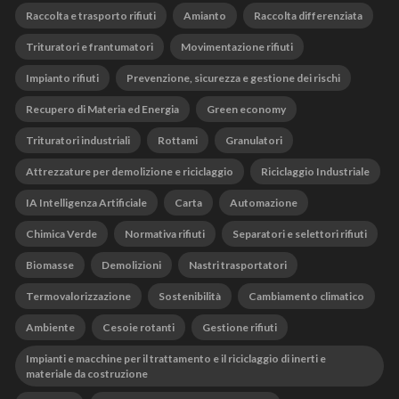
Raccolta e trasporto rifiuti
Amianto
Raccolta differenziata
Trituratori e frantumatori
Movimentazione rifiuti
Impianto rifiuti
Prevenzione, sicurezza e gestione dei rischi
Recupero di Materia ed Energia
Green economy
Trituratori industriali
Rottami
Granulatori
Attrezzature per demolizione e riciclaggio
Riciclaggio Industriale
IA Intelligenza Artificiale
Carta
Automazione
Chimica Verde
Normativa rifiuti
Separatori e selettori rifiuti
Biomasse
Demolizioni
Nastri trasportatori
Termovalorizzazione
Sostenibilità
Cambiamento climatico
Ambiente
Cesoie rotanti
Gestione rifiuti
Impianti e macchine per il trattamento e il riciclaggio di inerti e
materiale da costruzione