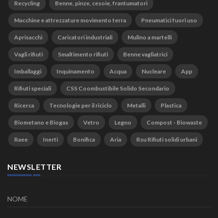
Recycling
Benne, pinze, cesoie, frantumatori
Macchine e attrezzature movimento terra
Pneumatici fuori uso
Aprisacchi
Caricatori industriali
Mulino a martelli
Vagli rifiuti
Smaltimento rifiuti
Benne vagliatrici
Imballaggi
Inquinamento
Acqua
Nucleare
App
Rifiuti speciali
CSS Coombustibile Solido Secondario
Ricerca
Tecnologie per il riciclo
Metalli
Plastica
Biometano e Biogas
Vetro
Legno
Compost - Biowaste
Raee
Inerti
Bonifica
Aria
Rsu Rifiuti solidi urbani
NEWSLETTER