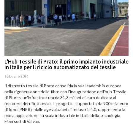
L'Hub Tessile di Prato: il primo impianto industriale
E
in Italia per il riciclo automatizzato del tessile
g
E
23 Luglio 2026
15
Il distretto tessile di Prato consolida la sua leadership europea
Pa
nella rigenerazione delle fibre con l'inaugurazione dell'hub Tessile
Al
di Plures, un'infrastruttura da 31,3 milioni di euro dedicata al
Em
recupero dei rifiuti tessili. Il progetto, supportato da 900 mila euro
di fondi PNRR e dalle agevolazioni di Industria 4.0, rappresenta la
prima applicazione su scala industriale in Italia della tecnologia
Fibersort di Valvan.