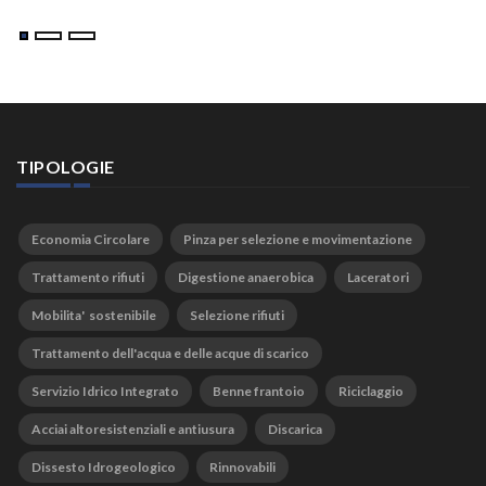
TIPOLOGIE
Economia Circolare
Pinza per selezione e movimentazione
Trattamento rifiuti
Digestione anaerobica
Laceratori
Mobilita' sostenibile
Selezione rifiuti
Trattamento dell'acqua e delle acque di scarico
Servizio Idrico Integrato
Benne frantoio
Riciclaggio
Acciai altoresistenziali e antiusura
Discarica
Dissesto Idrogeologico
Rinnovabili