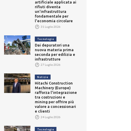
artificiale applicata ai
rifiuti diventa
un'infrastruttura
fondamentale per
l'economia circolare
31 Luglio 2026
Tecnologie
Dai depuratori una
nuova materia prima
seconda per edilizia e
infrastrutture
27 Luglio 2026
Notizie
Hitachi Construction
Machinery (Europe)
rafforza l'integrazione
tra costruzioni e
mining per offrire più
valore a concessionari
e clienti
24 Luglio 2026
Tecnologie