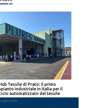
Hub Tessile di Prato: il primo
Ega e Panizzolo: t
pianto industriale in Italia per il
per il più grande i
iciclo automatizzato del tessile
dell’alluminio negl
 Luglio 2026
15 Luglio 2026
 distretto tessile di Prato consolida la sua
Panizzolo Recycling Sys