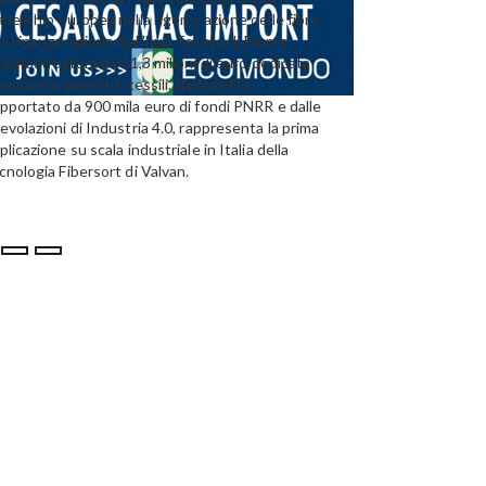
adership europea nella rigenerazione delle fibre
Emirates Global Alumini
n l'inaugurazione dell'hub Tessile di Plures,
di riciclo dell'alluminio n
'infrastruttura da 31,3 milioni di euro dedicata
capacità annua di 185.0
 recupero dei rifiuti tessili. Il progetto,
pportato da 900 mila euro di fondi PNRR e dalle
evolazioni di Industria 4.0, rappresenta la prima
plicazione su scala industriale in Italia della
cnologia Fibersort di Valvan.