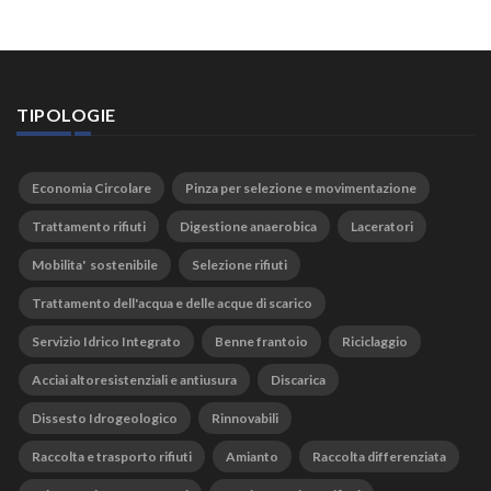
TIPOLOGIE
Economia Circolare
Pinza per selezione e movimentazione
Trattamento rifiuti
Digestione anaerobica
Laceratori
Mobilita' sostenibile
Selezione rifiuti
Trattamento dell'acqua e delle acque di scarico
Servizio Idrico Integrato
Benne frantoio
Riciclaggio
Acciai altoresistenziali e antiusura
Discarica
Dissesto Idrogeologico
Rinnovabili
Raccolta e trasporto rifiuti
Amianto
Raccolta differenziata