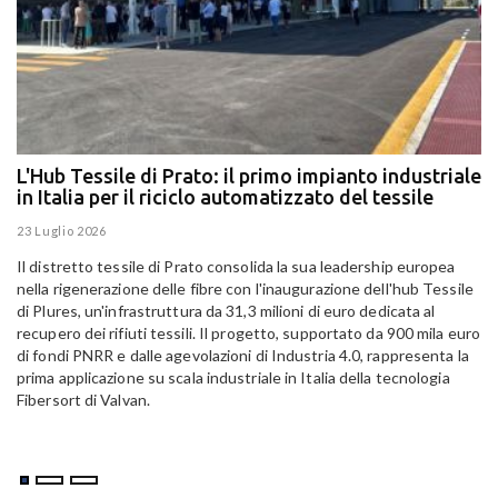
L'Hub Tessile di Prato: il primo impianto industriale
E
in Italia per il riciclo automatizzato del tessile
g
E
23 Luglio 2026
15
Il distretto tessile di Prato consolida la sua leadership europea
Pa
nella rigenerazione delle fibre con l'inaugurazione dell'hub Tessile
Al
di Plures, un'infrastruttura da 31,3 milioni di euro dedicata al
Em
recupero dei rifiuti tessili. Il progetto, supportato da 900 mila euro
di fondi PNRR e dalle agevolazioni di Industria 4.0, rappresenta la
prima applicazione su scala industriale in Italia della tecnologia
Fibersort di Valvan.