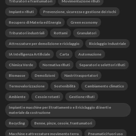
Trituratori e frantumatori
Movimentazione rifiuti
Impianto rifiuti
Prevenzione, sicurezza e gestione dei rischi
Recupero di Materia ed Energia
Green economy
Trituratori industriali
Rottami
Granulatori
Attrezzature per demolizione e riciclaggio
Riciclaggio Industriale
IA Intelligenza Artificiale
Carta
Automazione
Chimica Verde
Normativa rifiuti
Separatori e selettori rifiuti
Biomasse
Demolizioni
Nastri trasportatori
Termovalorizzazione
Sostenibilità
Cambiamento climatico
Ambiente
Cesoie rotanti
Gestione rifiuti
Impianti e macchine per il trattamento e il riciclaggio di inerti e
materiale da costruzione
Recycling
Benne, pinze, cesoie, frantumatori
Macchine e attrezzature movimento terra
Pneumatici fuori uso