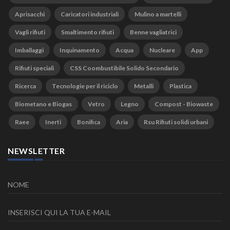
Aprisacchi
Caricatori industriali
Mulino a martelli
Vagli rifiuti
Smaltimento rifiuti
Benne vagliatrici
Imballaggi
Inquinamento
Acqua
Nucleare
App
Rifiuti speciali
CSS Coombustibile Solido Secondario
Ricerca
Tecnologie per il riciclo
Metalli
Plastica
Biometano e Biogas
Vetro
Legno
Compost - Biowaste
Raee
Inerti
Bonifica
Aria
Rsu Rifiuti solidi urbani
NEWSLETTER