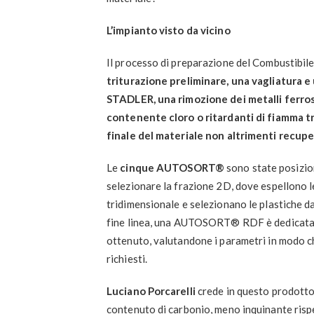
L’impianto visto da vicino
Il processo di preparazione del Combustibile
triturazione preliminare, una vagliatura e
STADLER, una rimozione dei metalli ferrosi
contenente cloro o ritardanti di fiamma t
finale del materiale non altrimenti recupe
Le
cinque AUTOSORT®
sono state posizion
selezionare la frazione 2D, dove espellono le
tridimensionale e selezionano le plastiche da
fine linea, una AUTOSORT® RDF è dedicata e
ottenuto, valutandone i parametri in modo che
richiesti.
Luciano Porcarelli
crede in questo prodotto:
contenuto di carbonio, meno inquinante rispe