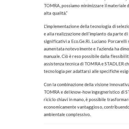
TOMRA, possiamo minimizzare il materiale di
alta qualità.”
L'implementazione della tecnologia di sel
e alla realizzazione dell’impianto da parte di
significativi a Eco.Ge.Ri. Luciano Porcarelli 
aumentata notevolmente e l'azienda ha dimost
manuale. Ciò è reso possibile dalla flessib
assistenza tecnica di TOMRA e STADLER che s
tecnologia per adattarsi alle specifiche esig
Con la combinazione della visione innovativa 
TOMRA e del know-how ingegneristico di STA
riciclo chiavi in mano, è possibile trasformar
economicamente vantaggioso, contribuendo a 
ambientale complessivo.