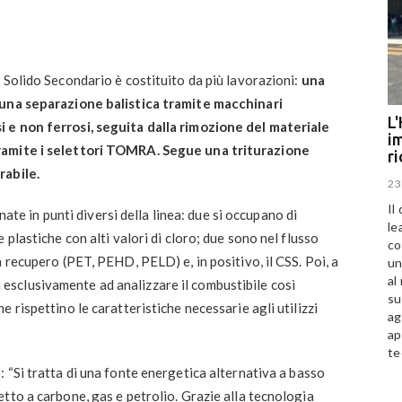
 Solido Secondario è costituito da più lavorazioni:
una
 una separazione balistica tramite macchinari
L'
 e non ferrosi, seguita dalla rimozione del materiale
im
ramite i selettori TOMRA. Segue una triturazione
r
rabile.
23
Il
ate in punti diversi della linea: due si occupano di
le
 plastiche con alti valori di cloro; due sono nel flusso
co
 recupero (PET, PEHD, PELD) e, in positivo, il CSS. Poi, a
un
al
sclusivamente ad analizzare il combustibile così
su
 rispettino le caratteristiche necessarie agli utilizzi
ag
ap
te
 “Si tratta di una fonte energetica alternativa a basso
tto a carbone, gas e petrolio. Grazie alla tecnologia