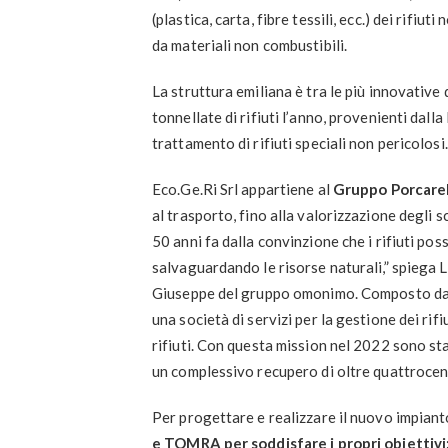
(plastica, carta, fibre tessili, ecc.) dei rifi
da materiali non combustibili.
La struttura emiliana è tra le più innovative
tonnellate di rifiuti l’anno, provenienti dall
trattamento di rifiuti speciali non pericolosi.
Eco.Ge.Ri Srl appartiene al
Gruppo Porcarel
al trasporto, fino alla valorizzazione degli 
50 anni fa dalla convinzione che i rifiuti pos
salvaguardando le risorse naturali,” spiega L
Giuseppe del gruppo omonimo. Composto da qu
una società di servizi per la gestione dei rif
rifiuti. Con questa mission nel 2022 sono stat
un complessivo recupero di oltre quattrocento
Per progettare e realizzare il nuovo impianto 
e TOMRA per soddisfare i propri obiettivi: 