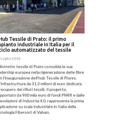
Hub Tessile di Prato: il primo
Ega e Panizzolo: t
pianto industriale in Italia per il
per il più grande i
iciclo automatizzato del tessile
dell’alluminio negl
 Luglio 2026
15 Luglio 2026
 distretto tessile di Prato consolida la sua
Panizzolo Recycling Sys
adership europea nella rigenerazione delle fibre
Emirates Global Alumini
n l'inaugurazione dell'hub Tessile di Plures,
di riciclo dell'alluminio n
'infrastruttura da 31,3 milioni di euro dedicata
capacità annua di 185.0
 recupero dei rifiuti tessili. Il progetto,
pportato da 900 mila euro di fondi PNRR e dalle
evolazioni di Industria 4.0, rappresenta la prima
plicazione su scala industriale in Italia della
cnologia Fibersort di Valvan.