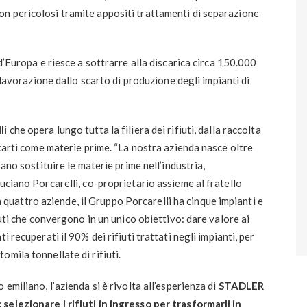
uti non pericolosi tramite appositi trattamenti di separazione
 d’Europa e riesce a sottrarre alla discarica circa 150.000
a lavorazione dallo scarto di produzione degli impianti di
li
che opera lungo tutta la filiera dei rifiuti, dalla raccolta
scarti come materie prime. “La nostra azienda nasce oltre
sano sostituire le materie prime nell’industria,
uciano Porcarelli, co-proprietario assieme al fratello
attro aziende, il Gruppo Porcarelli ha cinque impianti e
iuti che convergono in un unico obiettivo: dare valore ai
i recuperati il 90% dei rifiuti trattati negli impianti, per
mila tonnellate di rifiuti.
emiliano, l’azienda si è rivolta all’esperienza di
STADLER
selezionare i rifiuti in ingresso per trasformarli in