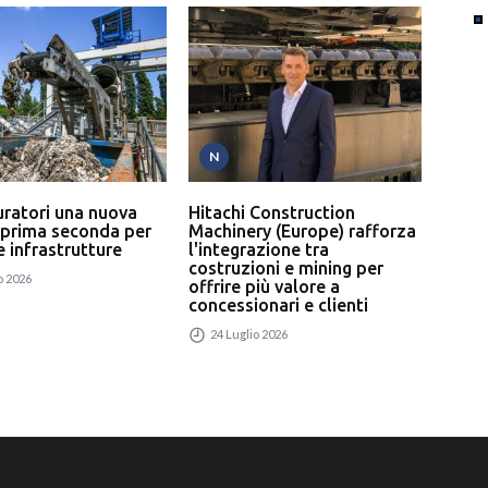
N
T
uratori una nuova
Hitachi Construction
L’In
 prima seconda per
Machinery (Europe) rafforza
serv
 e infrastrutture
l'integrazione tra
un p
costruzioni e mining per
rici
o 2026
offrire più valore a
24
concessionari e clienti
24 Luglio 2026