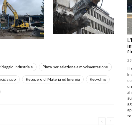
L'
im
r
23
ciclaggio Industriale
Pinza per selezione e movimentazione
Il
le
iciclaggio
Recupero di Materia ed Energia
Recycling
co
un
al
su
ag
ap
te