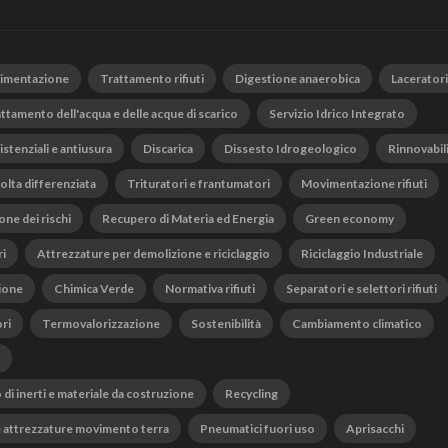
vimentazione
Trattamento rifiuti
Digestione anaerobica
Laceratori
ttamento dell'acqua e delle acque di scarico
Servizio Idrico Integrato
istenziali e antiusura
Discarica
Dissesto Idrogeologico
Rinnovabil
olta differenziata
Trituratori e frantumatori
Movimentazione rifiuti
one dei rischi
Recupero di Materia ed Energia
Green economy
ri
Attrezzature per demolizione e riciclaggio
Riciclaggio Industriale
ione
Chimica Verde
Normativa rifiuti
Separatori e selettori rifiuti
ri
Termovalorizzazione
Sostenibilità
Cambiamento climatico
o di inerti e materiale da costruzione
Recycling
 attrezzature movimento terra
Pneumatici fuori uso
Aprisacchi