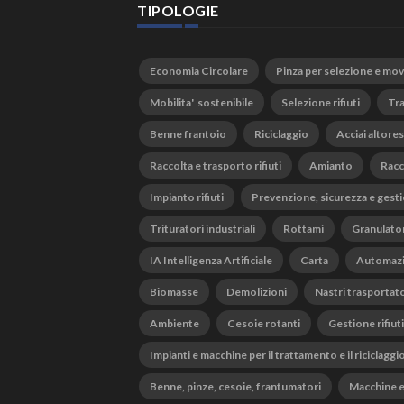
TIPOLOGIE
Economia Circolare
Pinza per selezione e mo
Mobilita' sostenibile
Selezione rifiuti
Tra
Benne frantoio
Riciclaggio
Acciai altores
Raccolta e trasporto rifiuti
Amianto
Racc
Impianto rifiuti
Prevenzione, sicurezza e gesti
Trituratori industriali
Rottami
Granulato
IA Intelligenza Artificiale
Carta
Automaz
Biomasse
Demolizioni
Nastri trasportato
Ambiente
Cesoie rotanti
Gestione rifiuti
Impianti e macchine per il trattamento e il riciclaggi
Benne, pinze, cesoie, frantumatori
Macchine e