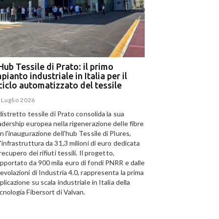
Hub Tessile di Prato: il primo
Ega e Panizzolo: t
pianto industriale in Italia per il
per il più grande i
iciclo automatizzato del tessile
dell’alluminio negl
 Luglio 2026
15 Luglio 2026
 distretto tessile di Prato consolida la sua
Panizzolo Recycling Sys
adership europea nella rigenerazione delle fibre
Emirates Global Alumini
n l'inaugurazione dell'hub Tessile di Plures,
di riciclo dell'alluminio n
'infrastruttura da 31,3 milioni di euro dedicata
capacità annua di 185.0
 recupero dei rifiuti tessili. Il progetto,
pportato da 900 mila euro di fondi PNRR e dalle
evolazioni di Industria 4.0, rappresenta la prima
plicazione su scala industriale in Italia della
cnologia Fibersort di Valvan.