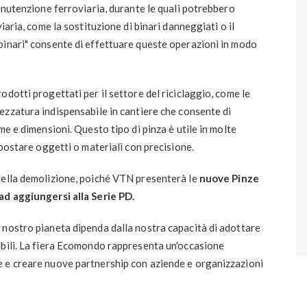
manutenzione ferroviaria, durante le quali potrebbero
iaria, come la sostituzione di binari danneggiati o il
binari" consente di effettuare queste operazioni in modo
dotti progettati per il settore del riciclaggio, come le
trezzatura indispensabile in cantiere che consente di
me e dimensioni. Questo tipo di pinza è utile in molte
spostare oggetti o materiali con precisione.
della demolizione, poiché VTN presenterà le
nuove Pinze
ad aggiungersi alla Serie PD.
 nostro pianeta dipenda dalla nostra capacità di adottare
ibili. La fiera Ecomondo rappresenta un'occasione
 e creare nuove partnership con aziende e organizzazioni