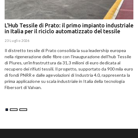
L'Hub Tessile di Prato: il primo impianto industriale
E
in Italia per il riciclo automatizzato del tessile
g
E
23 Luglio 2026
15
Il distretto tessile di Prato consolida la sua leadership europea
Pa
nella rigenerazione delle fibre con l'inaugurazione dell'hub Tessile
Al
di Plures, un'infrastruttura da 31,3 milioni di euro dedicata al
Em
recupero dei rifiuti tessili. Il progetto, supportato da 900 mila euro
di fondi PNRR e dalle agevolazioni di Industria 4.0, rappresenta la
prima applicazione su scala industriale in Italia della tecnologia
Fibersort di Valvan.