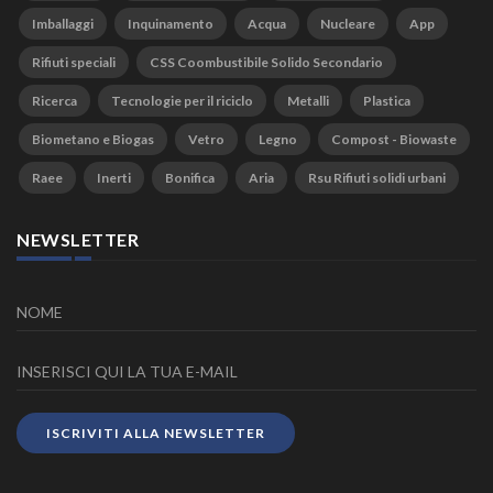
Imballaggi
Inquinamento
Acqua
Nucleare
App
Rifiuti speciali
CSS Coombustibile Solido Secondario
Ricerca
Tecnologie per il riciclo
Metalli
Plastica
Biometano e Biogas
Vetro
Legno
Compost - Biowaste
Raee
Inerti
Bonifica
Aria
Rsu Rifiuti solidi urbani
NEWSLETTER
ISCRIVITI ALLA NEWSLETTER