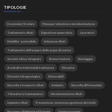
TIPOLOGIE
Economia Circolare
Pinza per selezione e movimentazione
Trattamento rifiuti
Digestione anaerobica
Laceratori
Mobilita' sostenibile
Selezione rifiuti
Trattamento dell'acqua e delle acque di scarico
Servizio Idrico Integrato
Benne frantoio
Riciclaggio
Acciai altoresistenziali e antiusura
Discarica
Dissesto Idrogeologico
Rinnovabili
Raccolta e trasporto rifiuti
Amianto
Raccolta differenziata
Trituratori e frantumatori
Movimentazione rifiuti
Impianto rifiuti
Prevenzione, sicurezza e gestione dei rischi
Recupero di Materia ed Energia
Green economy