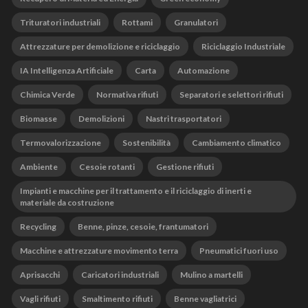
Trituratori industriali
Rottami
Granulatori
Attrezzature per demolizione e riciclaggio
Riciclaggio Industriale
IA Intelligenza Artificiale
Carta
Automazione
Chimica Verde
Normativa rifiuti
Separatori e selettori rifiuti
Biomasse
Demolizioni
Nastri trasportatori
Termovalorizzazione
Sostenibilità
Cambiamento climatico
Ambiente
Cesoie rotanti
Gestione rifiuti
Impianti e macchine per il trattamento e il riciclaggio di inerti e
materiale da costruzione
Recycling
Benne, pinze, cesoie, frantumatori
Macchine e attrezzature movimento terra
Pneumatici fuori uso
Aprisacchi
Caricatori industriali
Mulino a martelli
Vagli rifiuti
Smaltimento rifiuti
Benne vagliatrici