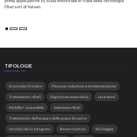
prima applicazione su scala industriale in Italia della tecnologia
Fibersort di Valvan.
TIPOLOGIE
Economia Circolare
Pinza per selezione e movimentazione
Trattamento rifiuti
Digestione anaerobica
Laceratori
Mobilita' sostenibile
Selezione rifiuti
Trattamento dell'acqua e delle acque di scarico
Servizio Idrico Integrato
Benne frantoio
Riciclaggio