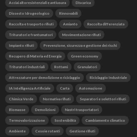
Acciai altoresistenziali e antiusura
Discarica
Dissesto Idrogeologico
Rinnovabili
Raccolta e trasporto rifiuti
Amianto
Raccolta differenziata
Trituratori e frantumatori
Movimentazione rifiuti
Impianto rifiuti
Prevenzione, sicurezza e gestione dei rischi
Recupero di Materia ed Energia
Green economy
Trituratori industriali
Rottami
Granulatori
Attrezzature per demolizione e riciclaggio
Riciclaggio Industriale
IA Intelligenza Artificiale
Carta
Automazione
Chimica Verde
Normativa rifiuti
Separatori e selettori rifiuti
Biomasse
Demolizioni
Nastri trasportatori
Termovalorizzazione
Sostenibilità
Cambiamento climatico
Ambiente
Cesoie rotanti
Gestione rifiuti