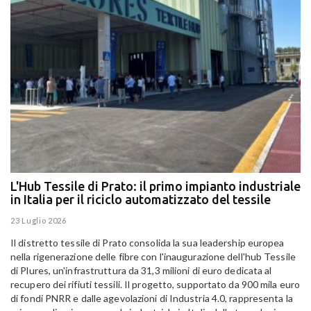
L'Hub Tessile di Prato: il primo impianto industriale
E
in Italia per il riciclo automatizzato del tessile
g
E
23 Luglio 2026
15
Il distretto tessile di Prato consolida la sua leadership europea
Pa
nella rigenerazione delle fibre con l'inaugurazione dell'hub Tessile
Al
di Plures, un'infrastruttura da 31,3 milioni di euro dedicata al
Em
recupero dei rifiuti tessili. Il progetto, supportato da 900 mila euro
di fondi PNRR e dalle agevolazioni di Industria 4.0, rappresenta la