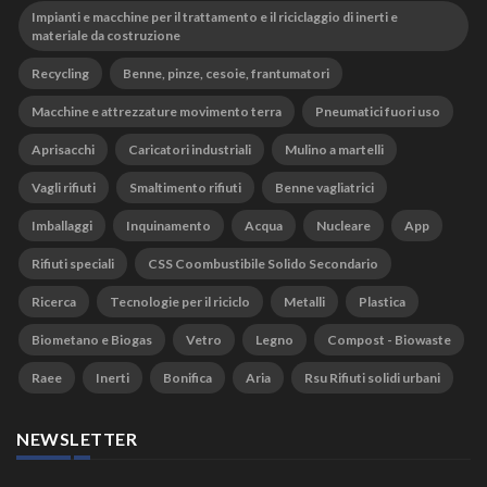
Impianti e macchine per il trattamento e il riciclaggio di inerti e
materiale da costruzione
Recycling
Benne, pinze, cesoie, frantumatori
Macchine e attrezzature movimento terra
Pneumatici fuori uso
Aprisacchi
Caricatori industriali
Mulino a martelli
Vagli rifiuti
Smaltimento rifiuti
Benne vagliatrici
Imballaggi
Inquinamento
Acqua
Nucleare
App
Rifiuti speciali
CSS Coombustibile Solido Secondario
Ricerca
Tecnologie per il riciclo
Metalli
Plastica
Biometano e Biogas
Vetro
Legno
Compost - Biowaste
Raee
Inerti
Bonifica
Aria
Rsu Rifiuti solidi urbani
NEWSLETTER