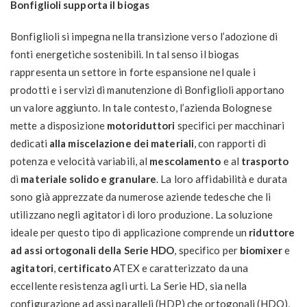
Bonfiglioli supporta il biogas
Bonfiglioli si impegna nella transizione verso l’adozione di
fonti energetiche sostenibili. In tal senso il biogas
rappresenta un settore in forte espansione nel quale i
prodotti e i servizi di manutenzione di Bonfiglioli apportano
un valore aggiunto. In tale contesto, l’azienda Bolognese
mette a disposizione
motoriduttori
specifici per macchinari
dedicati
alla miscelazione dei materiali
, con rapporti di
potenza e velocità variabili, al
mescolamento
e al
trasporto
di
materiale solido e granulare
. La loro affidabilità e durata
sono già apprezzate da numerose aziende tedesche che li
utilizzano negli agitatori di loro produzione. La soluzione
ideale per questo tipo di applicazione comprende un
riduttore
ad assi ortogonali della Serie HDO
, specifico per
biomixer
e
agitatori
,
certificato
ATEX e caratterizzato da una
eccellente resistenza agli urti. La Serie HD, sia nella
configurazione ad assi paralleli (HDP) che ortogonali (HDO),