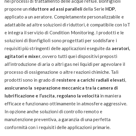
nei processi di trattamento delle acque reflue. Bonfiglioli
propone un
riduttore ad assi paralleli
della Serie
HDP
,
applicato a un aeratore. Completamente personalizzabile e
adattabile ad altre soluzioni di riduttori, è compatibile con IoT
e integra il servizio di Condition Monitoring. I prodotti e le
soluzioni di Bonfiglioli sono progettati per soddisfare i
requisiti più stringenti delle applicazioni eseguite da
aeratori,
agitatori e mixer
, ovvero tutti quei dispositivi preposti
all’introduzione di aria o altri gas nei liquidi per agevolare il
processo di ossigenazione o altre reazioni chimiche. Tali
prodotti sono in grado di
resistere a carichi radiali elevati
,
assicurano la separazione meccanica tra la camera di
lubrificazione e l’uscita
,
regolano la velocità
in maniera
efficace e funzionano ottimamente in atmosfere aggressive.
In opzione anche soluzioni di controllo remoto e
manutenzione preventiva, a garanzia di una perfetta
conformità con i requisiti delle applicazioni primarie.