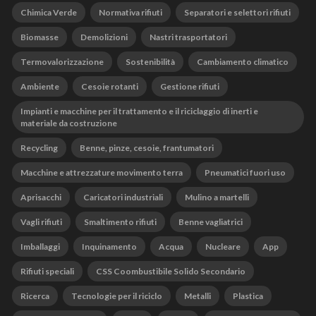
Chimica Verde
Normativa rifiuti
Separatori e selettori rifiuti
Biomasse
Demolizioni
Nastri trasportatori
Termovalorizzazione
Sostenibilità
Cambiamento climatico
Ambiente
Cesoie rotanti
Gestione rifiuti
Impianti e macchine per il trattamento e il riciclaggio di inerti e
materiale da costruzione
Recycling
Benne, pinze, cesoie, frantumatori
Macchine e attrezzature movimento terra
Pneumatici fuori uso
Aprisacchi
Caricatori industriali
Mulino a martelli
Vagli rifiuti
Smaltimento rifiuti
Benne vagliatrici
Imballaggi
Inquinamento
Acqua
Nucleare
App
Rifiuti speciali
CSS Coombustibile Solido Secondario
Ricerca
Tecnologie per il riciclo
Metalli
Plastica