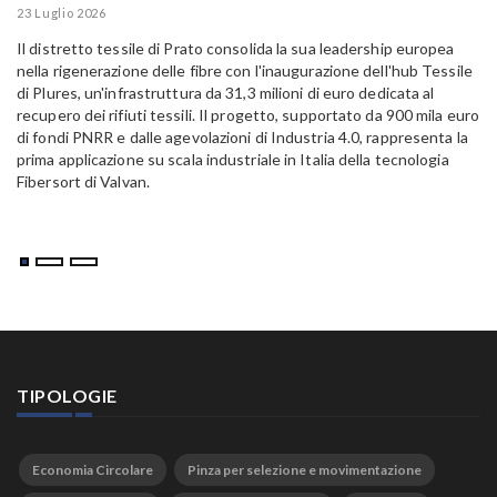
E
23 Luglio 2026
15
Il distretto tessile di Prato consolida la sua leadership europea
Pa
nella rigenerazione delle fibre con l'inaugurazione dell'hub Tessile
Al
di Plures, un'infrastruttura da 31,3 milioni di euro dedicata al
Em
recupero dei rifiuti tessili. Il progetto, supportato da 900 mila euro
di fondi PNRR e dalle agevolazioni di Industria 4.0, rappresenta la
prima applicazione su scala industriale in Italia della tecnologia
Fibersort di Valvan.
TIPOLOGIE
Economia Circolare
Pinza per selezione e movimentazione