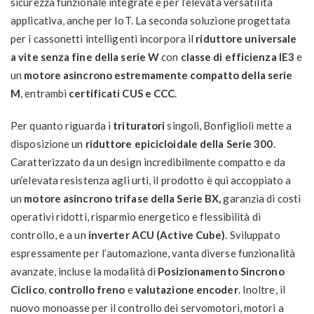
sicurezza funzionale integrate e per l’elevata versatilità
applicativa, anche per IoT. La seconda soluzione progettata
per i cassonetti intelligenti incorpora il
riduttore universale
a vite senza fine della serie W
con
classe di efficienza IE3
e
un
motore asincrono estremamente compatto della serie
M
, entrambi
certificati CUS e CCC
.
Per quanto riguarda i
trituratori
singoli, Bonfiglioli mette a
disposizione un
riduttore epicicloidale della Serie 300
.
Caratterizzato da un design incredibilmente compatto e da
un’elevata resistenza agli urti, il prodotto è qui accoppiato a
un
motore asincrono trifase della Serie BX,
garanzia di costi
operativi ridotti, risparmio energetico e flessibilità di
controllo, e a un
inverter ACU (Active Cube)
. Sviluppato
espressamente per l’automazione, vanta diverse funzionalità
avanzate, incluse la modalità di
Posizionamento Sincrono
Ciclico
,
controllo freno
e
valutazione encoder
. Inoltre, il
nuovo monoasse per il controllo dei servomotori, motori a