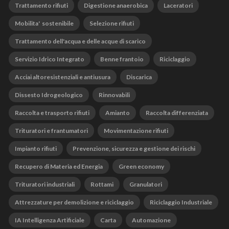
Trattamento rifiuti
Digestione anaerobica
Laceratori
Mobilita' sostenibile
Selezione rifiuti
Trattamento dell'acqua e delle acque di scarico
Servizio Idrico Integrato
Benne frantoio
Riciclaggio
Acciai altoresistenziali e antiusura
Discarica
Dissesto Idrogeologico
Rinnovabili
Raccolta e trasporto rifiuti
Amianto
Raccolta differenziata
Trituratori e frantumatori
Movimentazione rifiuti
Impianto rifiuti
Prevenzione, sicurezza e gestione dei rischi
Recupero di Materia ed Energia
Green economy
Trituratori industriali
Rottami
Granulatori
Attrezzature per demolizione e riciclaggio
Riciclaggio Industriale
IA Intelligenza Artificiale
Carta
Automazione