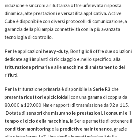
induzione e sincroni a riluttanza offre un’elevata risposta
dinamica, alte prestazioni e versatilità applicativa. Active
Cube è disponibile con diversi protocolli di comunicazione, a
garanzia della più ampia connettività con la più avanzata
tecnologia di controllo.
Per le applicazioni
heavy-duty
, Bonfiglioli offre due soluzioni
dedicate agli impianti di riciclaggio e, nello specifico, alla
triturazione primaria
e alle
macchine di smistamento dei
rifiuti.
Per la triturazione primaria è disponibile la
Serie R3
che
presenta
riduttori epicicloidali
con una gamma di coppia da
80.000 a 129.000 Nm e rapporti di trasmissione da 92 a 115.
Dotata di
sensori
che
misurano le prestazioni, i consumi e il
tempo di ciclo della macchina,
la Serie permette di ottenere il
condition monitoring
e la
predictive maintenance
, grazie
alla piattaforma IoT. Uno degli elementi principali della