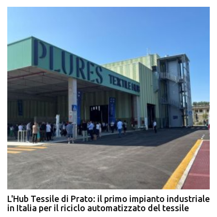
L'Hub Tessile di Prato: il primo impianto industriale
E
in Italia per il riciclo automatizzato del tessile
g