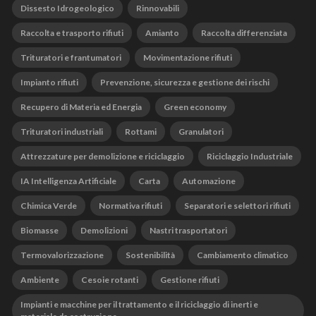
Dissesto Idrogeologico
Rinnovabili
Raccolta e trasporto rifiuti
Amianto
Raccolta differenziata
Trituratori e frantumatori
Movimentazione rifiuti
Impianto rifiuti
Prevenzione, sicurezza e gestione dei rischi
Recupero di Materia ed Energia
Green economy
Trituratori industriali
Rottami
Granulatori
Attrezzature per demolizione e riciclaggio
Riciclaggio Industriale
IA Intelligenza Artificiale
Carta
Automazione
Chimica Verde
Normativa rifiuti
Separatori e selettori rifiuti
Biomasse
Demolizioni
Nastri trasportatori
Termovalorizzazione
Sostenibilità
Cambiamento climatico
Ambiente
Cesoie rotanti
Gestione rifiuti
Impianti e macchine per il trattamento e il riciclaggio di inerti e