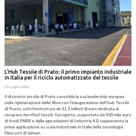
L'Hub Tessile di Prato: il primo impianto industriale
E
in Italia per il riciclo automatizzato del tessile
g
E
23 Luglio 2026
15
Il distretto tessile di Prato consolida la sua leadership europea
Pa
nella rigenerazione delle fibre con l'inaugurazione dell'hub Tessile
Al
di Plures, un'infrastruttura da 31,3 milioni di euro dedicata al
Em
recupero dei rifiuti tessili. Il progetto, supportato da 900 mila euro
di fondi PNRR e dalle agevolazioni di Industria 4.0, rappresenta la
prima applicazione su scala industriale in Italia della tecnologia
Fibersort di Valvan.