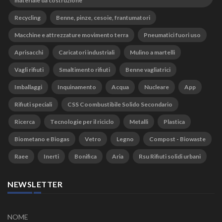
materiale da costruzione
Recycling
Benne, pinze, cesoie, frantumatori
Macchine e attrezzature movimento terra
Pneumatici fuori uso
Aprisacchi
Caricatori industriali
Mulino a martelli
Vagli rifiuti
Smaltimento rifiuti
Benne vagliatrici
Imballaggi
Inquinamento
Acqua
Nucleare
App
Rifiuti speciali
CSS Coombustibile Solido Secondario
Ricerca
Tecnologie per il riciclo
Metalli
Plastica
Biometano e Biogas
Vetro
Legno
Compost - Biowaste
Raee
Inerti
Bonifica
Aria
Rsu Rifiuti solidi urbani
NEWSLETTER