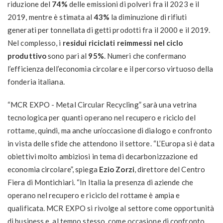
riduzione del
74%
delle emissioni di polveri fra il 2023 e il
2019, mentre è stimata al
43%
la diminuzione di rifiuti
generati per tonnellata di getti prodotti fra il 2000 e il 2019.
Nel complesso, i
residui riciclati reimmessi nel ciclo
produttivo
sono pari al
95%
. Numeri che confermano
l’efficienza dell’economia circolare e il percorso virtuoso della
fonderia italiana.
“MCR EXPO - Metal Circular Recycling” sarà una vetrina
tecnologica per quanti operano nel recupero e riciclo del
rottame, quindi, ma anche un’occasione di dialogo e confronto
in vista delle sfide che attendono il settore. “L’Europa si è data
obiettivi molto ambiziosi in tema di decarbonizzazione ed
economia circolare”, spiega
Ezio Zorzi
, direttore del Centro
Fiera di Montichiari. “In Italia la presenza di aziende che
operano nel recupero e riciclo del rottame è ampia e
qualificata. MCR EXPO si rivolge al settore come opportunità
di business e, al tempo stesso, come occasione di confronto