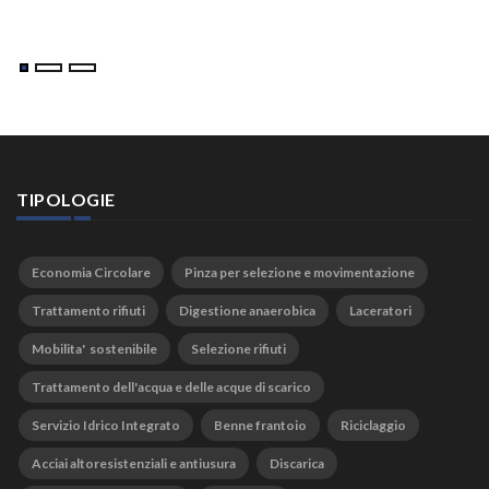
TIPOLOGIE
Economia Circolare
Pinza per selezione e movimentazione
Trattamento rifiuti
Digestione anaerobica
Laceratori
Mobilita' sostenibile
Selezione rifiuti
Trattamento dell'acqua e delle acque di scarico
Servizio Idrico Integrato
Benne frantoio
Riciclaggio
Acciai altoresistenziali e antiusura
Discarica