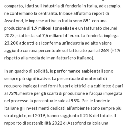
comparto, i dati sull’industria di fonderia in Italia, ad esempio,
ne confermano la centralità. In base all’ultimo report di
Assofond, le imprese attive in Italia sono
891
con una
produzione di
1,9 milioni tonnellate
e un fatturato che, nel
2023, si attesta sui
7,6 miliardi di euro
. La fonderia impiega
23.200 addetti
e si conferma un’industria ad alto valore
aggiunto con una percentuale sul fatturato pari al
26%
(+1%
rispetto alla media del manifatturiero italiano).
In un quadro di solidità, le
performance ambientali
sono
sempre più significative. La percentuale di materiali di
recupero impiegati nei forni fusori elettrici e a cubilotto è pari
al
73%
, mentre per gli scarti di produzione e l’acqua impiegata
nel processo la percentuale sale al
95%
. Per le fonderie
italiane gli investimenti dedicati all’ambiente sono sempre più
strategici e, nel 2019, hanno raggiunto il
21%
del totale. Il
rapporto di sostenibilità 2022 di Assofond calcola una