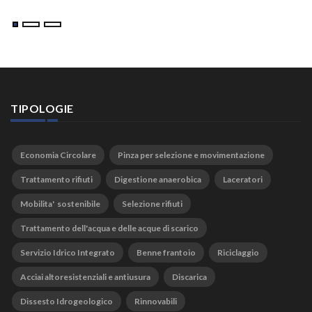
TIPOLOGIE
Economia Circolare
Pinza per selezione e movimentazione
Trattamento rifiuti
Digestione anaerobica
Laceratori
Mobilita' sostenibile
Selezione rifiuti
Trattamento dell'acqua e delle acque di scarico
Servizio Idrico Integrato
Benne frantoio
Riciclaggio
Acciai altoresistenziali e antiusura
Discarica
Dissesto Idrogeologico
Rinnovabili