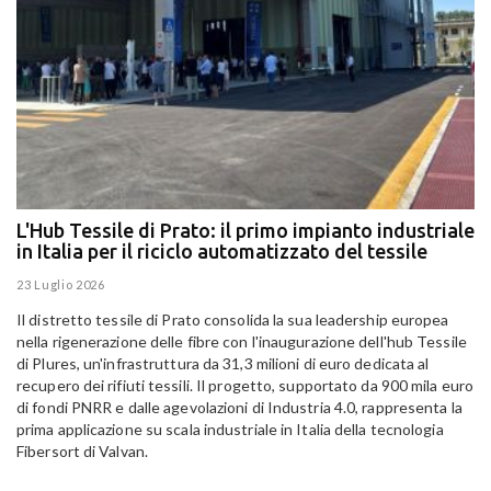
L'Hub Tessile di Prato: il primo impianto industriale
E
in Italia per il riciclo automatizzato del tessile
g
E
23 Luglio 2026
15
Il distretto tessile di Prato consolida la sua leadership europea
Pa
nella rigenerazione delle fibre con l'inaugurazione dell'hub Tessile
Al
di Plures, un'infrastruttura da 31,3 milioni di euro dedicata al
Em
recupero dei rifiuti tessili. Il progetto, supportato da 900 mila euro
di fondi PNRR e dalle agevolazioni di Industria 4.0, rappresenta la
prima applicazione su scala industriale in Italia della tecnologia
Fibersort di Valvan.