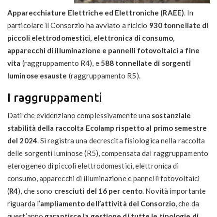
Apparecchiature Elettriche ed Elettroniche (RAEE)
. In
particolare il Consorzio ha avviato a riciclo
930 tonnellate di
piccoli elettrodomestici, elettronica di consumo,
apparecchi di illuminazione e pannelli fotovoltaici a fine
vita
(raggruppamento R4), e
588 tonnellate di sorgenti
luminose esauste
(raggruppamento R5).
I raggruppamenti
Dati che evidenziano complessivamente una
sostanziale
stabilità
della raccolta Ecolamp rispetto al primo semestre
del 2024
. Si registra una decrescita fisiologica nella raccolta
delle sorgenti luminose (R5), compensata dal raggruppamento
eterogeneo di piccoli elettrodomestici, elettronica di
consumo, apparecchi di illuminazione e pannelli fotovoltaici
(
R4
), che sono
cresciuti del 16 per cento
. Novità importante
riguarda l’
ampliamento dell’attività del Consorzio
, che da
quest’anno
garantisce la gestione di tutte le tipologie di