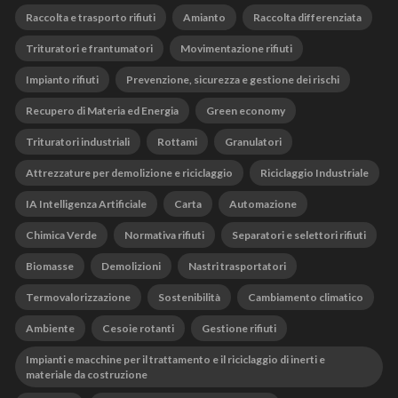
Raccolta e trasporto rifiuti
Amianto
Raccolta differenziata
Trituratori e frantumatori
Movimentazione rifiuti
Impianto rifiuti
Prevenzione, sicurezza e gestione dei rischi
Recupero di Materia ed Energia
Green economy
Trituratori industriali
Rottami
Granulatori
Attrezzature per demolizione e riciclaggio
Riciclaggio Industriale
IA Intelligenza Artificiale
Carta
Automazione
Chimica Verde
Normativa rifiuti
Separatori e selettori rifiuti
Biomasse
Demolizioni
Nastri trasportatori
Termovalorizzazione
Sostenibilità
Cambiamento climatico
Ambiente
Cesoie rotanti
Gestione rifiuti
Impianti e macchine per il trattamento e il riciclaggio di inerti e
materiale da costruzione