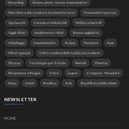
Recycling
Benne, pinze, cesoie, frantumatori
Macchine e attrezzature movimento terra
Pneumatici fuori uso
Aprisacchi
Caricatori industriali
Mulino a martelli
Vagli rifiuti
Smaltimento rifiuti
Benne vagliatrici
Imballaggi
Inquinamento
Acqua
Nucleare
App
Rifiuti speciali
CSS Coombustibile Solido Secondario
Ricerca
Tecnologie per il riciclo
Metalli
Plastica
Biometano e Biogas
Vetro
Legno
Compost - Biowaste
Raee
Inerti
Bonifica
Aria
Rsu Rifiuti solidi urbani
NEWSLETTER