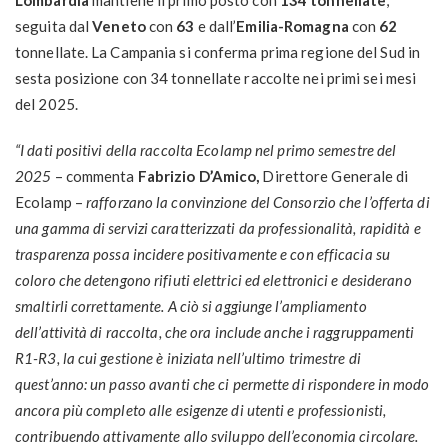
Lombardia
mantiene il primo posto con
134 tonnellate
,
seguita dal
Veneto
con
63
e dall’
Emilia-Romagna
con
62
tonnellate. La Campania si conferma prima regione del Sud in
sesta posizione con 34 tonnellate raccolte nei primi sei mesi
del 2025.
“I dati positivi della raccolta Ecolamp nel primo semestre del
2025
– commenta
Fabrizio D’Amico,
Direttore Generale di
Ecolamp –
rafforzano la convinzione del Consorzio che l’offerta di
una gamma di servizi caratterizzati da professionalità, rapidità e
trasparenza possa incidere positivamente e con efficacia su
coloro che detengono rifiuti elettrici ed elettronici e desiderano
smaltirli correttamente. A ciò si aggiunge l’ampliamento
dell’attività di raccolta, che ora include anche i raggruppamenti
R1-R3, la cui gestione è iniziata nell’ultimo trimestre di
quest’anno: un passo avanti che ci permette di rispondere in modo
ancora più completo alle esigenze di utenti e professionisti,
contribuendo attivamente allo sviluppo dell’economia circolare.