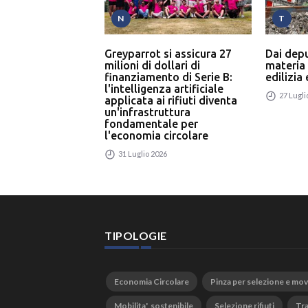
N
T
Greyparrot si assicura 27
Dai dep
milioni di dollari di
materia
finanziamento di Serie B:
edilizia
l'intelligenza artificiale
27 Lugli
applicata ai rifiuti diventa
un'infrastruttura
fondamentale per
l'economia circolare
31 Luglio 2026
TIPOLOGIE
Economia Circolare
Pinza per selezione e mo
Mobilita' sostenibile
Selezione rifiuti
Tra