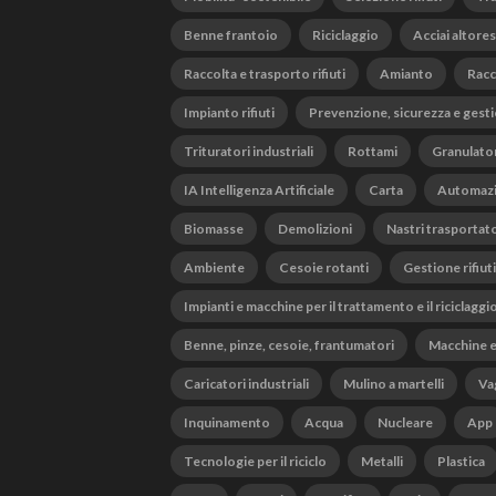
Benne frantoio
Riciclaggio
Acciai altores
Raccolta e trasporto rifiuti
Amianto
Racc
Impianto rifiuti
Prevenzione, sicurezza e gesti
Trituratori industriali
Rottami
Granulato
IA Intelligenza Artificiale
Carta
Automaz
Biomasse
Demolizioni
Nastri trasportato
Ambiente
Cesoie rotanti
Gestione rifiuti
Impianti e macchine per il trattamento e il riciclaggi
Benne, pinze, cesoie, frantumatori
Macchine e
Caricatori industriali
Mulino a martelli
Vag
Inquinamento
Acqua
Nucleare
App
Tecnologie per il riciclo
Metalli
Plastica