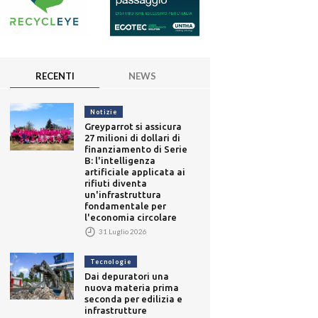
RECENTI
NEWS
Notizie
Greyparrot si assicura
27 milioni di dollari di
finanziamento di Serie
B: l'intelligenza
artificiale applicata ai
rifiuti diventa
un'infrastruttura
fondamentale per
l'economia circolare
31 Luglio 2026
Tecnologie
Dai depuratori una
nuova materia prima
seconda per edilizia e
infrastrutture