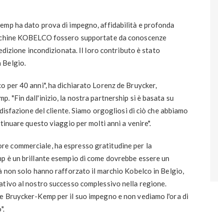
emp ha dato prova di impegno, affidabilità e profonda
macchine KOBELCO fossero supportate da conoscenze
dedizione incondizionata. Il loro contributo è stato
 Belgio.
 per 40 anni", ha dichiarato Lorenz de Bruycker,
 "Fin dall'inizio, la nostra partnership si è basata su
ddisfazione del cliente. Siamo orgogliosi di ciò che abbiamo
tinuare questo viaggio per molti anni a venire".
ore commerciale, ha espresso gratitudine per la
p è un brillante esempio di come dovrebbe essere un
à non solo hanno rafforzato il marchio Kobelco in Belgio,
ativo al nostro successo complessivo nella regione.
e Bruycker-Kemp per il suo impegno e non vediamo l'ora di
".