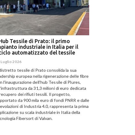
Hub Tessile di Prato: il primo
Ega e Panizzolo: t
pianto industriale in Italia per il
per il più grande i
iciclo automatizzato del tessile
dell’alluminio negl
 Luglio 2026
15 Luglio 2026
 distretto tessile di Prato consolida la sua
Panizzolo Recycling Sys
adership europea nella rigenerazione delle fibre
Emirates Global Alumini
n l'inaugurazione dell'hub Tessile di Plures,
di riciclo dell'alluminio n
'infrastruttura da 31,3 milioni di euro dedicata
capacità annua di 185.0
 recupero dei rifiuti tessili. Il progetto,
pportato da 900 mila euro di fondi PNRR e dalle
evolazioni di Industria 4.0, rappresenta la prima
plicazione su scala industriale in Italia della
cnologia Fibersort di Valvan.