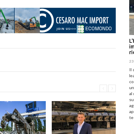
L'
im
r
23
Il
le
co
un
al
su
ag
ap
te