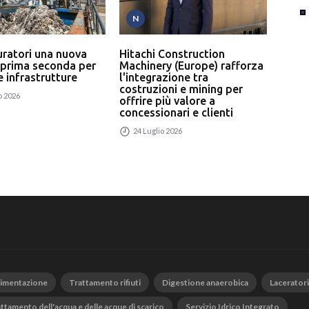
N
T
uratori una nuova
Hitachi Construction
L’In
 prima seconda per
Machinery (Europe) rafforza
serv
 e infrastrutture
l'integrazione tra
un p
costruzioni e mining per
rici
o 2026
offrire più valore a
24
concessionari e clienti
24 Luglio 2026
vimentazione
Trattamento rifiuti
Digestione anaerobica
Laceratori
ttamento dell'acqua e delle acque di scarico
Servizio Idrico Integrato