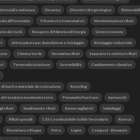
istenziali e antiusura
Discarica
Dissesto Idrogeologico
Rinnovabil
olta differenziata
Trituratori e frantumatori
Movimentazione rifiuti
one dei rischi
Recupero di Materia ed Energia
Green economy
ri
Attrezzature per demolizione e riciclaggio
Riciclaggio Industriale
ione
Chimica Verde
Normativa rifiuti
Separatori e selettori rifiuti
ri
Termovalorizzazione
Sostenibilità
Cambiamento climatico
o di inerti e materiale da costruzione
Recycling
 attrezzature movimento terra
Pneumatici fuori uso
Aprisacchi
li rifiuti
Smaltimento rifiuti
Benne vagliatrici
Imballaggi
Rifiuti speciali
CSS Coombustibile Solido Secondario
Ricerca
Biometano e Biogas
Vetro
Legno
Compost - Biowaste