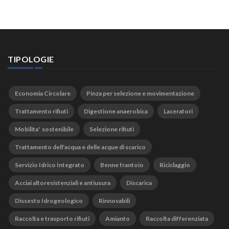
TIPOLOGIE
Economia Circolare
Pinza per selezione e movimentazione
Trattamento rifiuti
Digestione anaerobica
Laceratori
Mobilita' sostenibile
Selezione rifiuti
Trattamento dell'acqua e delle acque di scarico
Servizio Idrico Integrato
Benne frantoio
Riciclaggio
Acciai altoresistenziali e antiusura
Discarica
Dissesto Idrogeologico
Rinnovabili
Raccolta e trasporto rifiuti
Amianto
Raccolta differenziata