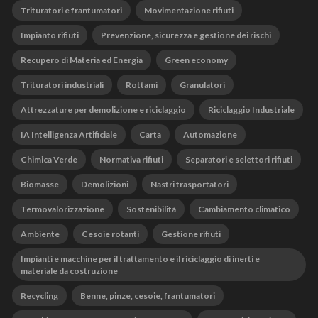
Trituratori e frantumatori
Movimentazione rifiuti
Impianto rifiuti
Prevenzione, sicurezza e gestione dei rischi
Recupero di Materia ed Energia
Green economy
Trituratori industriali
Rottami
Granulatori
Attrezzature per demolizione e riciclaggio
Riciclaggio Industriale
IA Intelligenza Artificiale
Carta
Automazione
Chimica Verde
Normativa rifiuti
Separatori e selettori rifiuti
Biomasse
Demolizioni
Nastri trasportatori
Termovalorizzazione
Sostenibilità
Cambiamento climatico
Ambiente
Cesoie rotanti
Gestione rifiuti
Impianti e macchine per il trattamento e il riciclaggio di inerti e
materiale da costruzione
Recycling
Benne, pinze, cesoie, frantumatori