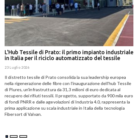
L'Hub Tessile di Prato: il primo impianto industriale
E
in Italia per il riciclo automatizzato del tessile
g
E
23 Luglio 2026
15
Il distretto tessile di Prato consolida la sua leadership europea
Pa
nella rigenerazione delle fibre con l'inaugurazione dell'hub Tessile
Al
di Plures, un'infrastruttura da 31,3 milioni di euro dedicata al
Em
recupero dei rifiuti tessili. Il progetto, supportato da 900 mila euro
di fondi PNRR e dalle agevolazioni di Industria 4.0, rappresenta la
prima applicazione su scala industriale in Italia della tecnologia
Fibersort di Valvan.