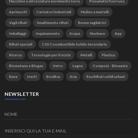
Macchine e attrezzature movimento terra
Pneumatici fuori uso
Aprisacchi
Caricatori industriali
Mulino a martelli
Vagli rifiuti
Smaltimento rifiuti
Benne vagliatrici
Imballaggi
Inquinamento
Acqua
Nucleare
App
Rifiuti speciali
CSS Coombustibile Solido Secondario
Ricerca
Tecnologie per il riciclo
Metalli
Plastica
Biometano e Biogas
Vetro
Legno
Compost - Biowaste
Raee
Inerti
Bonifica
Aria
Rsu Rifiuti solidi urbani
NEWSLETTER