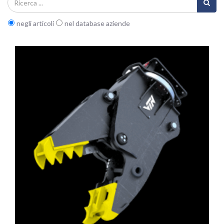
negli articoli
nel database aziende