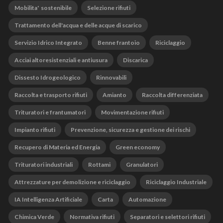
Mobilita' sostenibile
Selezione rifiuti
Trattamento dell'acqua e delle acque di scarico
Servizio Idrico Integrato
Benne frantoio
Riciclaggio
Acciai altoresistenziali e antiusura
Discarica
Dissesto Idrogeologico
Rinnovabili
Raccolta e trasporto rifiuti
Amianto
Raccolta differenziata
Trituratori e frantumatori
Movimentazione rifiuti
Impianto rifiuti
Prevenzione, sicurezza e gestione dei rischi
Recupero di Materia ed Energia
Green economy
Trituratori industriali
Rottami
Granulatori
Attrezzature per demolizione e riciclaggio
Riciclaggio Industriale
IA Intelligenza Artificiale
Carta
Automazione
Chimica Verde
Normativa rifiuti
Separatori e selettori rifiuti