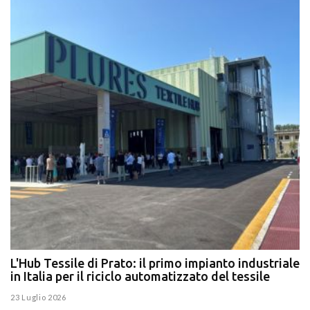
L'Hub Tessile di Prato: il primo impianto industriale
E
in Italia per il riciclo automatizzato del tessile
g
E
23 Luglio 2026