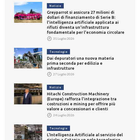
Notizie
Greyparrot si assicura 27 milioni di
dollari di finanziamento di Serie B:
l'intelligenza artificiale applicata ai
rifiuti diventa un'infrastruttura
fondamentale per l'economia circolare
31 Luglio 2026
Tecnologie
Dai depuratori una nuova materia
prima seconda per edilizia e
infrastrutture
27 Luglio 2026
Notizie
Hitachi Construction Machinery
(Europe) rafforza l'integrazione tra
costruzioni e mining per offrire più
valore a concessionari e clienti
24 Luglio 2026
Tecnologie
L’Intelligenza Artificiale al servizio del
riciclo: a Catania un polo tecnologico