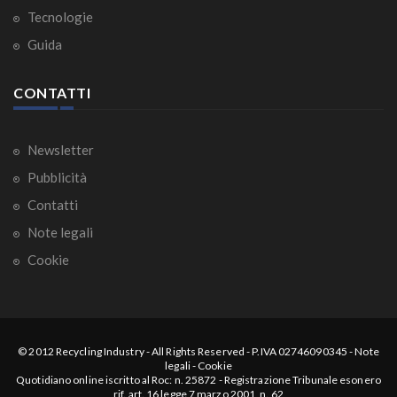
Tecnologie
Guida
CONTATTI
Newsletter
Pubblicità
Contatti
Note legali
Cookie
© 2012
Recycling Industry
-
All Rights Reserved
- P.IVA 02746090345 -
Note
legali
-
Cookie
Quotidiano online iscritto al Roc: n. 25872 - Registrazione Tribunale esonero
rif. art. 16 legge 7 marzo 2001, n. 62