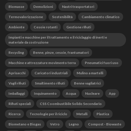
Biomasse
Demolizioni
Nastri trasportatori
Termovalorizzazione
Sostenibilità
Cambiamento climatico
Ambiente
Cesoie rotanti
Gestione rifiuti
Impianti e macchine per il trattamento e il riciclaggio di inerti e
materiale da costruzione
Recycling
Benne, pinze, cesoie, frantumatori
Macchine e attrezzature movimento terra
Pneumatici fuori uso
Aprisacchi
Caricatori industriali
Mulino a martelli
Vagli rifiuti
Smaltimento rifiuti
Benne vagliatrici
Imballaggi
Inquinamento
Acqua
Nucleare
App
Rifiuti speciali
CSS Coombustibile Solido Secondario
Ricerca
Tecnologie per il riciclo
Metalli
Plastica
Biometano e Biogas
Vetro
Legno
Compost - Biowaste