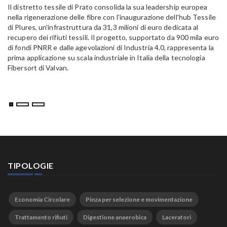
15
Il distretto tessile di Prato consolida la sua leadership europea
Pa
nella rigenerazione delle fibre con l'inaugurazione dell'hub Tessile
Al
di Plures, un'infrastruttura da 31,3 milioni di euro dedicata al
Em
recupero dei rifiuti tessili. Il progetto, supportato da 900 mila euro
di fondi PNRR e dalle agevolazioni di Industria 4.0, rappresenta la
prima applicazione su scala industriale in Italia della tecnologia
Fibersort di Valvan.
TIPOLOGIE
Economia Circolare
Pinza per selezione e movimentazione
Trattamento rifiuti
Digestione anaerobica
Laceratori