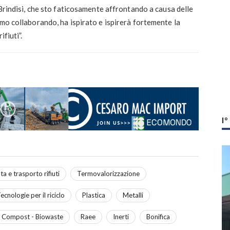
 Brindisi, che sto faticosamente affrontando a causa delle
amo collaborando, ha ispirato e ispirerà fortemente la
fiuti”.
I
ta e trasporto rifiuti
Termovalorizzazione
ecnologie per il riciclo
Plastica
Metalli
Compost - Biowaste
Raee
Inerti
Bonifica