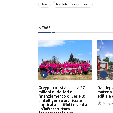
Aria
Rsu Rifiuti solidi urbani
NEWS
N
T
Greyparrot si assicura 27
Dai dep
milioni di dollari di
materia
finanziamento di Serie B:
edilizia
l'intelligenza artificiale
27 Lugli
applicata ai rifiuti diventa
un'infrastruttura