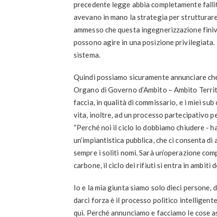
precedente legge abbia completamente fallito
avevano in mano la strategia per strutturare l
ammesso che questa ingegnerizzazione finiva 
possono agire in una posizione privilegiata
sistema.
Quindi possiamo sicuramente annunciare ch
Organo di Governo d’Ambito – Ambito Territor
faccia, in qualità di commissario, e i miei s
vita, inoltre, ad un processo partecipativo per
“Perché noi il ciclo lo dobbiamo chiudere -
un’impiantistica pubblica, che ci consenta di
sempre i soliti nomi. Sarà un’operazione com
carbone, il ciclo dei rifiuti si entra in ambiti
Io e la mia giunta siamo solo dieci persone, 
darci forza è il processo politico intelligent
qui. Perché annunciamo e facciamo le cose as