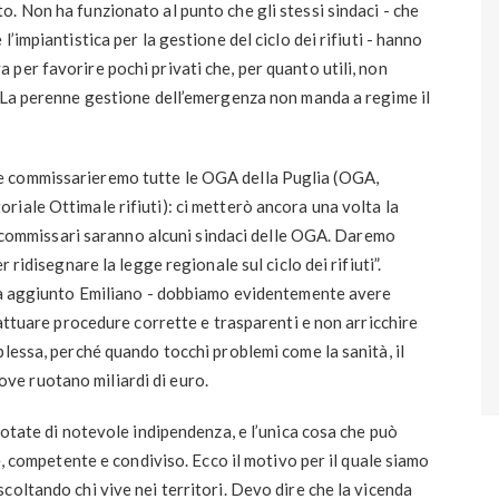
. Non ha funzionato al punto che gli stessi sindaci - che
’impiantistica per la gestione del ciclo dei rifiuti - hanno
per favorire pochi privati che, per quanto utili, non
. La perenne gestione dell’emergenza non manda a regime il
e commissarieremo tutte le OGA della Puglia (OGA,
iale Ottimale rifiuti): ci metterò ancora una volta la
ub commissari saranno alcuni sindaci delle OGA. Daremo
 ridisegnare la legge regionale sul ciclo dei rifiuti”.
 ha aggiunto Emiliano - dobbiamo evidentemente avere
 attuare procedure corrette e trasparenti e non arricchire
plessa, perché quando tocchi problemi come la sanità, il
 dove ruotano miliardi di euro.
dotate di notevole indipendenza, e l’unica cosa che può
e, competente e condiviso. Ecco il motivo per il quale siamo
coltando chi vive nei territori. Devo dire che la vicenda