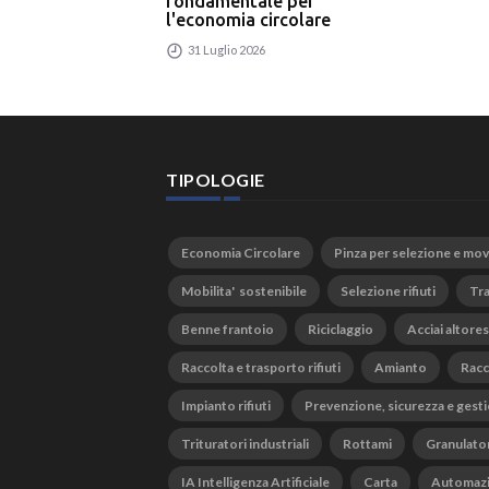
fondamentale per
l'economia circolare
31 Luglio 2026
TIPOLOGIE
Economia Circolare
Pinza per selezione e mo
Mobilita' sostenibile
Selezione rifiuti
Tra
Benne frantoio
Riciclaggio
Acciai altores
Raccolta e trasporto rifiuti
Amianto
Racc
Impianto rifiuti
Prevenzione, sicurezza e gesti
Trituratori industriali
Rottami
Granulato
IA Intelligenza Artificiale
Carta
Automaz