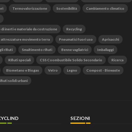
ri
Termovalorizzazione
Sostenibilità
Cambiamento climatico
o di inerti e materiale da costruzione
Recycling
 attrezzature movimento terra
Pneumatici fuori uso
Aprisacchi
li rifiuti
Smaltimento rifiuti
Benne vagliatrici
Imballaggi
Rifiuti speciali
CSS Coombustibile Solido Secondario
Ricerca
Biometano e Biogas
Vetro
Legno
Compost - Biowaste
fiuti solidi urbani
CYCLIND
SEZIONI