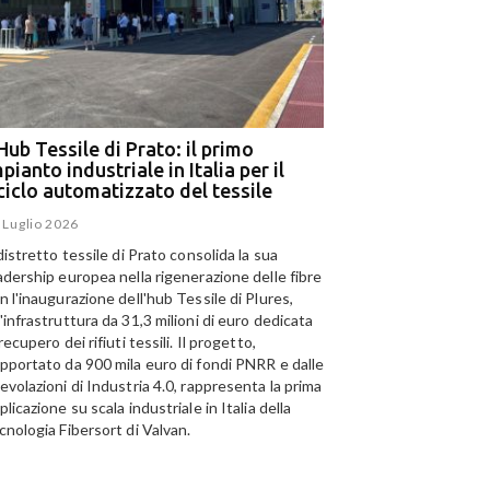
Hub Tessile di Prato: il primo
Ega e Panizzolo: t
pianto industriale in Italia per il
per il più grande i
iciclo automatizzato del tessile
dell’alluminio negl
 Luglio 2026
15 Luglio 2026
 distretto tessile di Prato consolida la sua
Panizzolo Recycling Sys
adership europea nella rigenerazione delle fibre
Emirates Global Alumini
n l'inaugurazione dell'hub Tessile di Plures,
di riciclo dell'alluminio n
'infrastruttura da 31,3 milioni di euro dedicata
capacità annua di 185.0
 recupero dei rifiuti tessili. Il progetto,
I
pportato da 900 mila euro di fondi PNRR e dalle
telligenza Artificiale al
S
evolazioni di Industria 4.0, rappresenta la prima
izio del riciclo: a Catania
s
plicazione su scala industriale in Italia della
L'Hub Tessile di Prato: il
olo tecnologico per il
c
cnologia Fibersort di Valvan.
primo impianto industriale
clo della carta
r
in Italia per il riciclo
g
 Luglio 2026
automatizzato del tessile
c