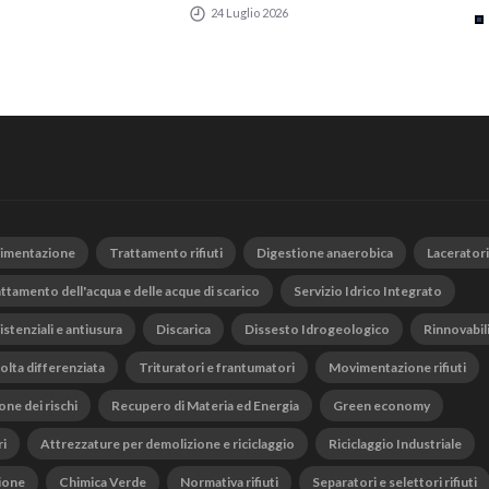
24 Luglio 2026
vimentazione
Trattamento rifiuti
Digestione anaerobica
Laceratori
ttamento dell'acqua e delle acque di scarico
Servizio Idrico Integrato
istenziali e antiusura
Discarica
Dissesto Idrogeologico
Rinnovabil
olta differenziata
Trituratori e frantumatori
Movimentazione rifiuti
one dei rischi
Recupero di Materia ed Energia
Green economy
ri
Attrezzature per demolizione e riciclaggio
Riciclaggio Industriale
ione
Chimica Verde
Normativa rifiuti
Separatori e selettori rifiuti