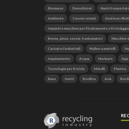
Biomasse
Demolizioni
Nastri trasportato
Ambiente
Cesoie rotanti
Gestione rifiuti
Impianti e macchine per il trattamento e il riciclaggi
Benne, pinze, cesoie, frantumatori
Macchine e
Caricatori industriali
Mulino a martelli
Vag
Inquinamento
Acqua
Nucleare
App
Tecnologie per il riciclo
Metalli
Plastica
Raee
Inerti
Bonifica
Aria
Rsu Ri
RE