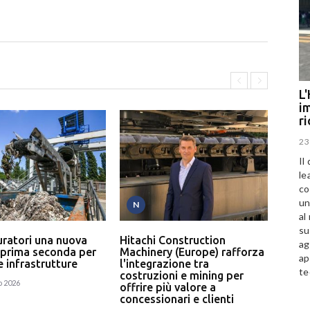
L'
im
r
23
Il
le
co
un
N
T
al
su
uratori una nuova
Hitachi Construction
L’In
ag
 prima seconda per
Machinery (Europe) rafforza
serv
ap
 e infrastrutture
l'integrazione tra
un p
te
costruzioni e mining per
rici
o 2026
offrire più valore a
24
concessionari e clienti