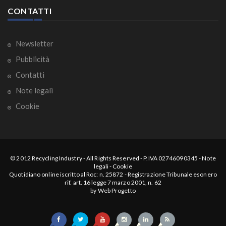
CONTATTI
Newsletter
Pubblicità
Contatti
Note legali
Cookie
© 2012
Recycling Industry
-
All Rights Reserved
- P.IVA 02746090345 -
Note
legali
-
Cookie
Quotidiano online iscritto al Roc: n. 25872 - Registrazione Tribunale esonero
rif. art. 16 legge 7 marzo 2001, n. 62
by
Web Progetto