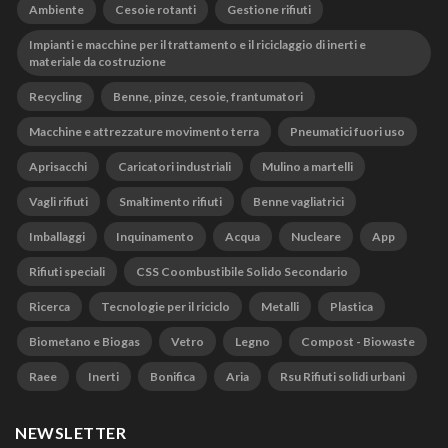
Ambiente
Cesoie rotanti
Gestione rifiuti
Impianti e macchine per il trattamento e il riciclaggio di inerti e
materiale da costruzione
Recycling
Benne, pinze, cesoie, frantumatori
Macchine e attrezzature movimento terra
Pneumatici fuori uso
Aprisacchi
Caricatori industriali
Mulino a martelli
Vagli rifiuti
Smaltimento rifiuti
Benne vagliatrici
Imballaggi
Inquinamento
Acqua
Nucleare
App
Rifiuti speciali
CSS Coombustibile Solido Secondario
Ricerca
Tecnologie per il riciclo
Metalli
Plastica
Biometano e Biogas
Vetro
Legno
Compost - Biowaste
Raee
Inerti
Bonifica
Aria
Rsu Rifiuti solidi urbani
NEWSLETTER