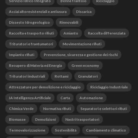
Servizio Idrico Integrato
Benne frantoio
Riciclaggio
Acciai altoresistenziali e antiusura
Discarica
Dissesto Idrogeologico
Rinnovabili
Raccolta e trasporto rifiuti
Amianto
Raccolta differenziata
Trituratori e frantumatori
Movimentazione rifiuti
Impianto rifiuti
Prevenzione, sicurezza e gestione dei rischi
Recupero di Materia ed Energia
Green economy
Trituratori industriali
Rottami
Granulatori
Attrezzature per demolizione e riciclaggio
Riciclaggio Industriale
IA Intelligenza Artificiale
Carta
Automazione
Chimica Verde
Normativa rifiuti
Separatori e selettori rifiuti
Biomasse
Demolizioni
Nastri trasportatori
Termovalorizzazione
Sostenibilità
Cambiamento climatico