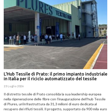
L'Hub Tessile di Prato: il primo impianto industriale
E
in Italia per il riciclo automatizzato del tessile
g
E
23 Luglio 2026
15
Il distretto tessile di Prato consolida la sua leadership europea
Pa
nella rigenerazione delle fibre con l'inaugurazione dell'hub Tessile
Al
di Plures, un'infrastruttura da 31,3 milioni di euro dedicata al
Em
recupero dei rifiuti tessili. Il progetto, supportato da 900 mila euro