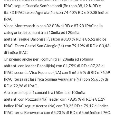
IPAC, segue Guardia Sanframondi (Bn) con 88,19 % RD e
85,73 IPAC, terzo Agerola(Na)con 74,40% RD e 80,08 indice
IPAC.
Vince Montesarchio con 82,83% di RD e 87,98 IPAC nella
categoria dei comuni tra i 10mila ed i 20mila
abitanti, segue Baronissi (Sa)con 80,89 % RD e 86,62 indice
IPAC. Terzo Castel San Giorgio(Sa) con 79,19% di RD e 83,43
di indice IPAC.
Un premio anche per i comuni tra i 20mila ed i 50mila
abitanti con leader Bacoli(Na) con 81,75% di RD e 87,23 di
IPAC, seconda Vico Equense (NA) con il 66,56 % di RD e 76,59
IPAC, terza si classifica Somma Vesuviana(Na) con 65,65% di
RD e 72,96 di IPAC.
Altro premio per i comuni tra i 50mila e 100mila
abitanti con Pozzuoli(Na) leader con 78,85 % di RD e 81,19
indice IPAC,segue Acerra (Na) con 70,25 RD e 79,17 di indice
IPAC, terza Benevento con 65,23 % di RD e 65,66 indice IPAC.