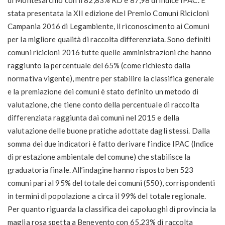
di Montesarchio con il 82,83% RD e 87,98 di indice IPAC. È
stata presentata la XII edizione del Premio Comuni Ricicloni
Campania 2016 di Legambiente, il riconoscimento ai Comuni
per la migliore qualità di raccolta differenziata. Sono definiti
comuni ricicloni 2016 tutte quelle amministrazioni che hanno
raggiunto la percentuale del 65% (come richiesto dalla
normativa vigente), mentre per stabilire la classifica generale
e la premiazione dei comuni è stato definito un metodo di
valutazione, che tiene conto della percentuale di raccolta
differenziata raggiunta dai comuni nel 2015 e della
valutazione delle buone pratiche adottate dagli stessi. Dalla
somma dei due indicatori è fatto derivare l’indice IPAC (Indice
di prestazione ambientale del comune) che stabilisce la
graduatoria finale. All’indagine hanno risposto ben 523
comuni pari al 95% del totale dei comuni (550), corrispondenti
in termini di popolazione a circa il 99% del totale regionale.
Per quanto riguarda la classifica dei capoluoghi di provincia la
maglia rosa spetta a Benevento con 65,23% di raccolta