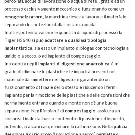
percolati, acque di lavorazione o acqua di rete), grazie ad un
processo esclusivamente meccanico e funzionando come un
omogeneizzatore
, la macchina riesce a lavorare il materiale
separando le confezioni dalla sostanza umida.
Inoltre, potendo variare le quantità di liquidi di processo la
Tiger HS640 si può
adattare a qualsiasi tipologia
impiantistica
, sia esso un impianto di biogas con tecnologia a
umido o a secco, o ad impianto di compostaggio.
Introdotta negli
impianti di digestione anaerobica
, è in
grado di eliminare le plastiche e le impurità presenti nel
materiale da immettere nel digestore garantendo un
funzionamento ottimale dello stesso e riducendo i fermi
impianto per la rimozione delle plastiche e delle confezioni che
normalmente entrano quando a monte non c’è una buona
separazione. Negli impianti di
compostaggio
, assicura un
compost finale dal basso contenuto di plastiche ed impurità,
potendo, in alcuni casi, eliminare la raffinazione. Nella
pulizia
dei sovvalli di ricircolo
(lavorazione a secco) permette di