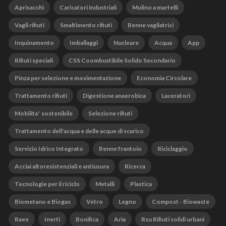
Aprisacchi
Caricatori industriali
Mulino a martelli
Vagli rifiuti
Smaltimento rifiuti
Benne vagliatrici
Inquinamento
Imballaggi
Nucleare
Acqua
App
Rifiuti speciali
CSS Coombustibile Solido Secondario
Pinza per selezione e movimentazione
Economia Circolare
Trattamento rifiuti
Digestione anaerobica
Laceratori
Mobilita' sostenibile
Selezione rifiuti
Trattamento dell'acqua e delle acque di scarico
Servizio Idrico Integrato
Benne frantoio
Riciclaggio
Acciai altoresistenziali e antiusura
Ricerca
Tecnologie per il riciclo
Metalli
Plastica
Biometano e Biogas
Vetro
Legno
Compost - Biowaste
Raee
Inerti
Bonifica
Aria
Rsu Rifiuti solidi urbani