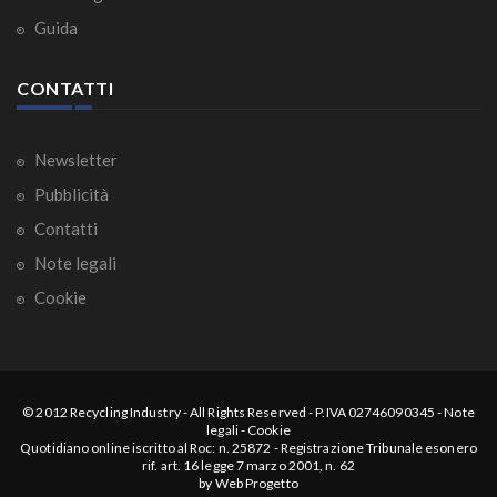
Guida
CONTATTI
Newsletter
Pubblicità
Contatti
Note legali
Cookie
© 2012
Recycling Industry
-
All Rights Reserved
- P.IVA 02746090345 -
Note
legali
-
Cookie
Quotidiano online iscritto al Roc: n. 25872 - Registrazione Tribunale esonero
rif. art. 16 legge 7 marzo 2001, n. 62
by
Web Progetto