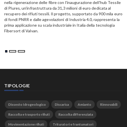
Pa
nella rigenerazione delle fibre con l'inaugurazione dell'hub Tessile
Al
di Plures, un'infrastruttura da 31,3 milioni di euro dedicata al
Em
recupero dei rifiuti tessili. Il progetto, supportato da 900 mila euro
di fondi PNRR e dalle agevolazioni di Industria 4.0, rappresenta la
prima applicazione su scala industriale in Italia della tecnologia
Fibersort di Valvan.
TIPOLOGIE
Dissesto Idrogeologico
Discarica
Amianto
Rinnovabili
Raccolta e trasporto rifiuti
Raccolta differenziata
Movimentazione rifiuti
Trituratori e frantumatori