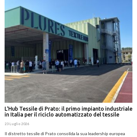
L'Hub Tessile di Prato: il primo impianto industriale
E
in Italia per il riciclo automatizzato del tessile
g
E
23 Luglio 2026
15
Il distretto tessile di Prato consolida la sua leadership europea