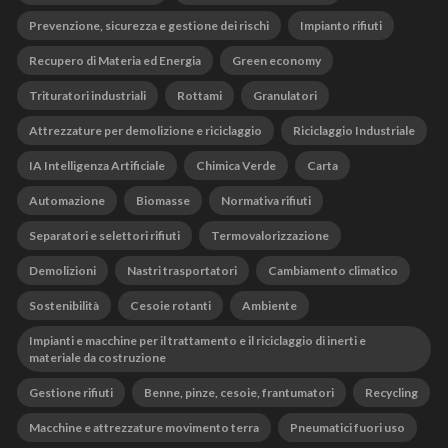
Prevenzione, sicurezza e gestione dei rischi
Impianto rifiuti
Recupero di Materia ed Energia
Green economy
Trituratori industriali
Rottami
Granulatori
Attrezzature per demolizione e riciclaggio
Riciclaggio Industriale
IA Intelligenza Artificiale
Chimica Verde
Carta
Automazione
Biomasse
Normativa rifiuti
Separatori e selettori rifiuti
Termovalorizzazione
Demolizioni
Nastri trasportatori
Cambiamento climatico
Sostenibilità
Cesoie rotanti
Ambiente
Impianti e macchine per il trattamento e il riciclaggio di inerti e
materiale da costruzione
Gestione rifiuti
Benne, pinze, cesoie, frantumatori
Recycling
Macchine e attrezzature movimento terra
Pneumatici fuori uso