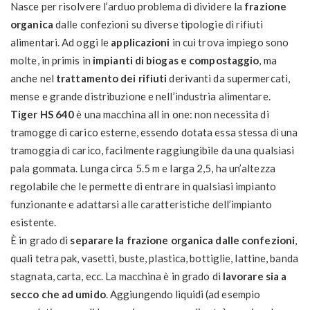
Nasce per risolvere l’arduo problema di dividere la
frazione
organica
dalle confezioni su diverse tipologie di rifiuti
alimentari. Ad oggi le
applicazioni
in cui trova impiego sono
molte, in primis in
impianti di biogas e compostaggio
, ma
anche nel
trattamento dei rifiuti
derivanti da supermercati,
mense e grande distribuzione e nell’industria alimentare.
Tiger HS 640
è una macchina all in one: non necessita di
tramogge di carico esterne, essendo dotata essa stessa di una
tramoggia di carico, facilmente raggiungibile da una qualsiasi
pala gommata. Lunga circa 5.5 m e larga 2,5, ha un’altezza
regolabile che le permette di entrare in qualsiasi impianto
funzionante e adattarsi alle caratteristiche dell’impianto
esistente.
È in grado di
separare la frazione organica dalle confezioni
,
quali tetra pak, vasetti, buste, plastica, bottiglie, lattine, banda
stagnata, carta, ecc. La macchina è in grado di
lavorare sia a
secco che ad umido
. Aggiungendo liquidi (ad esempio