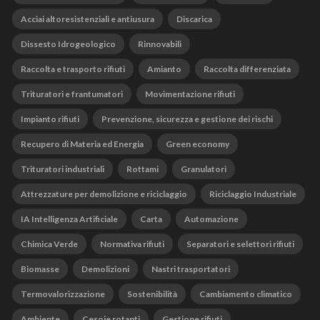
Acciai altoresistenziali e antiusura
Discarica
Dissesto Idrogeologico
Rinnovabili
Raccolta e trasporto rifiuti
Amianto
Raccolta differenziata
Trituratori e frantumatori
Movimentazione rifiuti
Impianto rifiuti
Prevenzione, sicurezza e gestione dei rischi
Recupero di Materia ed Energia
Green economy
Trituratori industriali
Rottami
Granulatori
Attrezzature per demolizione e riciclaggio
Riciclaggio Industriale
IA Intelligenza Artificiale
Carta
Automazione
Chimica Verde
Normativa rifiuti
Separatori e selettori rifiuti
Biomasse
Demolizioni
Nastri trasportatori
Termovalorizzazione
Sostenibilità
Cambiamento climatico
Ambiente
Cesoie rotanti
Gestione rifiuti