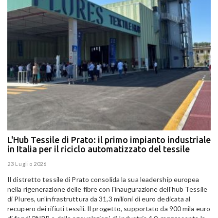
L'Hub Tessile di Prato: il primo impianto industriale
E
in Italia per il riciclo automatizzato del tessile
g
E
23 Luglio 2026
15
Il distretto tessile di Prato consolida la sua leadership europea
Pa
nella rigenerazione delle fibre con l'inaugurazione dell'hub Tessile
Al
di Plures, un'infrastruttura da 31,3 milioni di euro dedicata al
Em
recupero dei rifiuti tessili. Il progetto, supportato da 900 mila euro