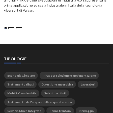
di fondi PNRR e dalle agevolazioni di Industria 4.0, rappresenta la
prima applicazione su scala industriale in Italia della tecnologia
Fibersort di Valvan.
TIPOLOGIE
Economia Circolare
Pinza per selezione e movimentazione
Trattamento rifiuti
Digestione anaerobica
Laceratori
Mobilita' sostenibile
Selezione rifiuti
Trattamento dell'acqua e delle acque di scarico
Servizio Idrico Integrato
Benne frantoio
Riciclaggio