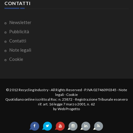
CONTATTI
Newsletter
Pubblicità
Contatti
Note legali
Cookie
© 2012
Recycling Industry
-
All Rights Reserved
- P.IVA 02746090345 -
Note
legali
-
Cookie
Quotidiano online iscritto al Roc: n. 25872 - Registrazione Tribunale esonero
rif. art. 16 legge 7 marzo 2001, n. 62
by
Web Progetto