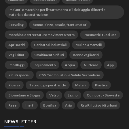
Impianti e macchine per il trattamento e il riciclaggio di inerti e
materiale da costruzione
Recycling
Benne, pinze, cesoie, frantumatori
Macchine e attrezzature movimento terra
Pneumatici fuori uso
Aprisacchi
Caricatori industriali
Mulino a martelli
Vagli rifiuti
Smaltimento rifiuti
Benne vagliatrici
Imballaggi
Inquinamento
Acqua
Nucleare
App
Rifiuti speciali
CSS Coombustibile Solido Secondario
Ricerca
Tecnologie per il riciclo
Metalli
Plastica
Biometano e Biogas
Vetro
Legno
Compost - Biowaste
Raee
Inerti
Bonifica
Aria
Rsu Rifiuti solidi urbani
NEWSLETTER