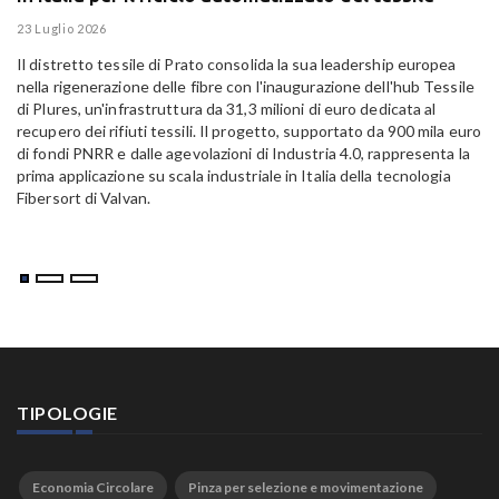
E
23 Luglio 2026
15
Il distretto tessile di Prato consolida la sua leadership europea
Pa
nella rigenerazione delle fibre con l'inaugurazione dell'hub Tessile
Al
di Plures, un'infrastruttura da 31,3 milioni di euro dedicata al
Em
recupero dei rifiuti tessili. Il progetto, supportato da 900 mila euro
di fondi PNRR e dalle agevolazioni di Industria 4.0, rappresenta la
prima applicazione su scala industriale in Italia della tecnologia
Fibersort di Valvan.
TIPOLOGIE
Economia Circolare
Pinza per selezione e movimentazione