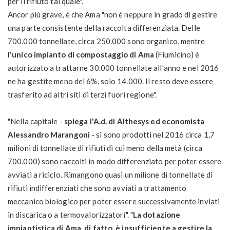
per il rifiuto tal quale".
Ancor più grave, è che Ama "non è neppure in grado di gestire
una parte consistente della raccolta differenziata. Delle
700.000 tonnellate, circa 250.000 sono organico, mentre
l'unico impianto di compostaggio di Ama
(Fiumicino) è
autorizzato a trattarne 30.000 tonnellate all'anno e nel 2016
ne ha gestite meno del 6%, solo 14.000. Il resto deve essere
trasferito ad altri siti di terzi fuori regione".
"Nella capitale -
spiega l'A.d. di Althesys ed economista
Alessandro Marangoni
- si sono prodotti nel 2016 circa 1,7
milioni di tonnellate di rifiuti di cui meno della metà (circa
700.000) sono raccolti in modo differenziato per poter essere
avviati a riciclo. Rimangono quasi un milione di tonnellate di
rifiuti indifferenziati che sono avviati a trattamento
meccanico biologico per poter essere successivamente inviati
in discarica o a termovalorizzatori". "
La dotazione
impiantistica di Ama, di fatto, è insufficiente a gestire la