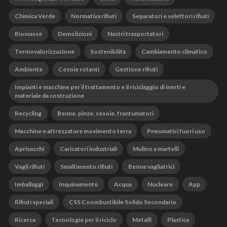
Chimica Verde
Normativa rifiuti
Separatori e selettori rifiuti
Biomasse
Demolizioni
Nastri trasportatori
Termovalorizzazione
Sostenibilità
Cambiamento climatico
Ambiente
Cesoie rotanti
Gestione rifiuti
Impianti e macchine per il trattamento e il riciclaggio di inerti e
materiale da costruzione
Recycling
Benne, pinze, cesoie, frantumatori
Macchine e attrezzature movimento terra
Pneumatici fuori uso
Aprisacchi
Caricatori industriali
Mulino a martelli
Vagli rifiuti
Smaltimento rifiuti
Benne vagliatrici
Imballaggi
Inquinamento
Acqua
Nucleare
App
Rifiuti speciali
CSS Coombustibile Solido Secondario
Ricerca
Tecnologie per il riciclo
Metalli
Plastica