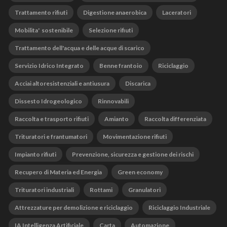
Trattamento rifiuti
Digestione anaerobica
Laceratori
Mobilita' sostenibile
Selezione rifiuti
Trattamento dell'acqua e delle acque di scarico
Servizio Idrico Integrato
Benne frantoio
Riciclaggio
Acciai altoresistenziali e antiusura
Discarica
Dissesto Idrogeologico
Rinnovabili
Raccolta e trasporto rifiuti
Amianto
Raccolta differenziata
Trituratori e frantumatori
Movimentazione rifiuti
Impianto rifiuti
Prevenzione, sicurezza e gestione dei rischi
Recupero di Materia ed Energia
Green economy
Trituratori industriali
Rottami
Granulatori
Attrezzature per demolizione e riciclaggio
Riciclaggio Industriale
IA Intelligenza Artificiale
Carta
Automazione