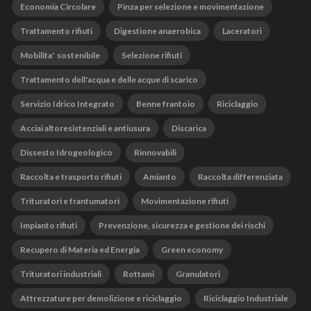
Economia Circolare
Pinza per selezione e movimentazione
Trattamento rifiuti
Digestione anaerobica
Laceratori
Mobilita' sostenibile
Selezione rifiuti
Trattamento dell'acqua e delle acque di scarico
Servizio Idrico Integrato
Benne frantoio
Riciclaggio
Acciai altoresistenziali e antiusura
Discarica
Dissesto Idrogeologico
Rinnovabili
Raccolta e trasporto rifiuti
Amianto
Raccolta differenziata
Trituratori e frantumatori
Movimentazione rifiuti
Impianto rifiuti
Prevenzione, sicurezza e gestione dei rischi
Recupero di Materia ed Energia
Green economy
Trituratori industriali
Rottami
Granulatori
Attrezzature per demolizione e riciclaggio
Riciclaggio Industriale