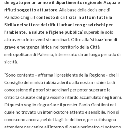
delegato per un anno e il dipartimento regionale Acqua e
rifiuti soggetto attuatore
. Alla base della decisione di
Palazzo Chigi, il ‘c
ontesto di criticità in atto in tutta la
Sicilia nel settore dei rifiuti urbani con gravi rischi per
l’ambiente, la salute e l’igiene pubblica
’, superabile solo
attraverso interventi straordinari. Oltre alla ‘s
ituazione di
grave emergenza idrica
’ nel territorio della Città
metropolitana di Palermo, interessato da un lungo periodo di
siccità.
“Sono contento - afferma il presidente della Regione - che il
Consiglio dei ministri abbia aderito alla nostra richiesta di
concessione di poteri straordinari per poter superare le
criticità causate dal gravissimo ritardo accumulato negli anni.
Di questo voglio ringraziare il premier Paolo Gentiloni nel
quale ho trovato un interlocutore attento e sensibile. Non si
conoscono ancora, nei dettagli, le delibere, per cui bisogna
attendere per capire all’interno di quale perimetro ci potremo