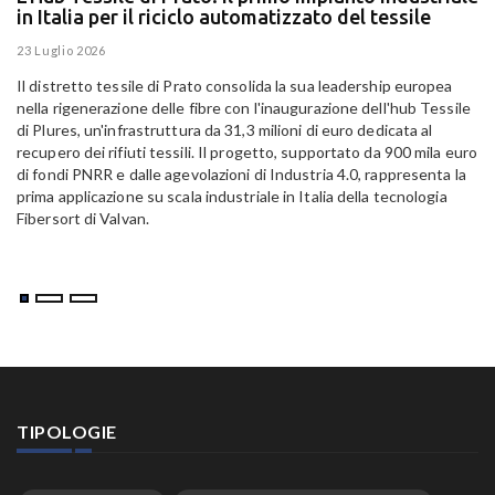
in Italia per il riciclo automatizzato del tessile
g
E
23 Luglio 2026
15
Il distretto tessile di Prato consolida la sua leadership europea
Pa
nella rigenerazione delle fibre con l'inaugurazione dell'hub Tessile
Al
di Plures, un'infrastruttura da 31,3 milioni di euro dedicata al
Em
recupero dei rifiuti tessili. Il progetto, supportato da 900 mila euro
di fondi PNRR e dalle agevolazioni di Industria 4.0, rappresenta la
prima applicazione su scala industriale in Italia della tecnologia
Fibersort di Valvan.
TIPOLOGIE