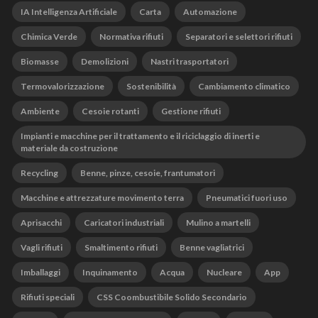
IA Intelligenza Artificiale
Carta
Automazione
Chimica Verde
Normativa rifiuti
Separatori e selettori rifiuti
Biomasse
Demolizioni
Nastri trasportatori
Termovalorizzazione
Sostenibilità
Cambiamento climatico
Ambiente
Cesoie rotanti
Gestione rifiuti
Impianti e macchine per il trattamento e il riciclaggio di inerti e
materiale da costruzione
Recycling
Benne, pinze, cesoie, frantumatori
Macchine e attrezzature movimento terra
Pneumatici fuori uso
Aprisacchi
Caricatori industriali
Mulino a martelli
Vagli rifiuti
Smaltimento rifiuti
Benne vagliatrici
Imballaggi
Inquinamento
Acqua
Nucleare
App
Rifiuti speciali
CSS Coombustibile Solido Secondario