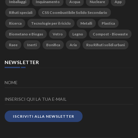
Imballaggi
Inquinamento
Acqua
Nucleare
App
Rifiuti speciali
CSS Coombustibile Solido Secondario
Ricerca
Tecnologie per il riciclo
Metalli
Plastica
Biometano e Biogas
Vetro
Legno
Compost - Biowaste
Raee
Inerti
Bonifica
Aria
Rsu Rifiuti solidi urbani
NEWSLETTER
ISCRIVITI ALLA NEWSLETTER