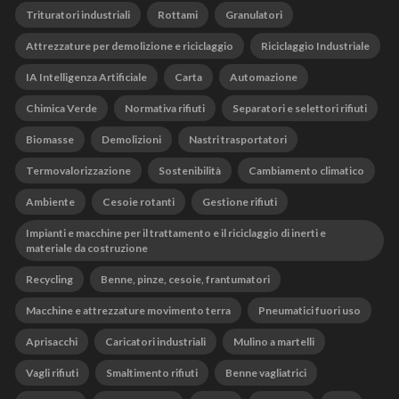
Trituratori industriali
Rottami
Granulatori
Attrezzature per demolizione e riciclaggio
Riciclaggio Industriale
IA Intelligenza Artificiale
Carta
Automazione
Chimica Verde
Normativa rifiuti
Separatori e selettori rifiuti
Biomasse
Demolizioni
Nastri trasportatori
Termovalorizzazione
Sostenibilità
Cambiamento climatico
Ambiente
Cesoie rotanti
Gestione rifiuti
Impianti e macchine per il trattamento e il riciclaggio di inerti e
materiale da costruzione
Recycling
Benne, pinze, cesoie, frantumatori
Macchine e attrezzature movimento terra
Pneumatici fuori uso
Aprisacchi
Caricatori industriali
Mulino a martelli
Vagli rifiuti
Smaltimento rifiuti
Benne vagliatrici