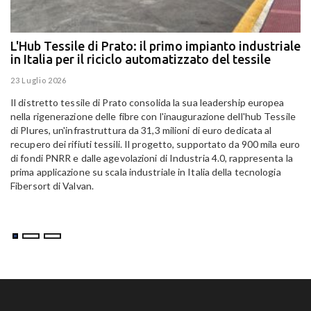
L'Hub Tessile di Prato: il primo impianto industriale
E
in Italia per il riciclo automatizzato del tessile
g
E
23 Luglio 2026
15
Il distretto tessile di Prato consolida la sua leadership europea
Pa
nella rigenerazione delle fibre con l'inaugurazione dell'hub Tessile
Al
di Plures, un'infrastruttura da 31,3 milioni di euro dedicata al
Em
recupero dei rifiuti tessili. Il progetto, supportato da 900 mila euro
di fondi PNRR e dalle agevolazioni di Industria 4.0, rappresenta la
prima applicazione su scala industriale in Italia della tecnologia
Fibersort di Valvan.