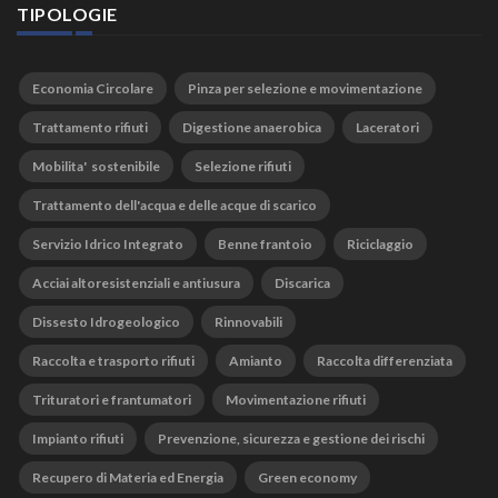
TIPOLOGIE
Economia Circolare
Pinza per selezione e movimentazione
Trattamento rifiuti
Digestione anaerobica
Laceratori
Mobilita' sostenibile
Selezione rifiuti
Trattamento dell'acqua e delle acque di scarico
Servizio Idrico Integrato
Benne frantoio
Riciclaggio
Acciai altoresistenziali e antiusura
Discarica
Dissesto Idrogeologico
Rinnovabili
Raccolta e trasporto rifiuti
Amianto
Raccolta differenziata
Trituratori e frantumatori
Movimentazione rifiuti
Impianto rifiuti
Prevenzione, sicurezza e gestione dei rischi
Recupero di Materia ed Energia
Green economy