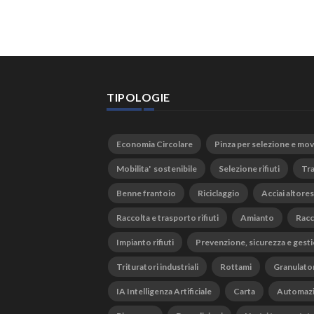
TIPOLOGIE
Economia Circolare
Pinza per selezione e mo
Mobilita' sostenibile
Selezione rifiuti
Tra
Benne frantoio
Riciclaggio
Acciai altores
Raccolta e trasporto rifiuti
Amianto
Racc
Impianto rifiuti
Prevenzione, sicurezza e gesti
Trituratori industriali
Rottami
Granulato
IA Intelligenza Artificiale
Carta
Automaz