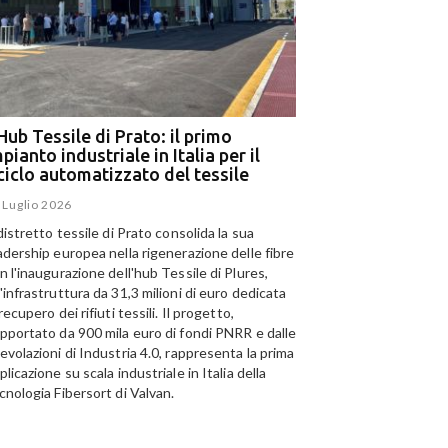
Hub Tessile di Prato: il primo
Ega e Panizzolo: t
pianto industriale in Italia per il
per il più grande i
iciclo automatizzato del tessile
dell’alluminio negl
 Luglio 2026
15 Luglio 2026
I
telligenza Artificiale al
S
 distretto tessile di Prato consolida la sua
Panizzolo Recycling Sys
izio del riciclo: a Catania
s
adership europea nella rigenerazione delle fibre
Emirates Global Alumini
L'Hub Tessile di Prato: il
olo tecnologico per il
c
n l'inaugurazione dell'hub Tessile di Plures,
di riciclo dell'alluminio n
primo impianto industriale
clo della carta
r
'infrastruttura da 31,3 milioni di euro dedicata
capacità annua di 185.0
in Italia per il riciclo
g
 Luglio 2026
 recupero dei rifiuti tessili. Il progetto,
automatizzato del tessile
c
pportato da 900 mila euro di fondi PNRR e dalle
23 Luglio 2026
evolazioni di Industria 4.0, rappresenta la prima
plicazione su scala industriale in Italia della
cnologia Fibersort di Valvan.