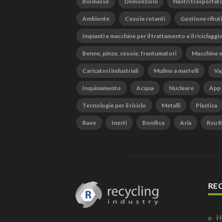
Biomasse
Demolizioni
Nastri trasportato
Ambiente
Cesoie rotanti
Gestione rifiuti
Impianti e macchine per il trattamento e il riciclaggi
Benne, pinze, cesoie, frantumatori
Macchine e
Caricatori industriali
Mulino a martelli
Vag
Inquinamento
Acqua
Nucleare
App
Tecnologie per il riciclo
Metalli
Plastica
Raee
Inerti
Bonifica
Aria
Rsu Ri
RE
H