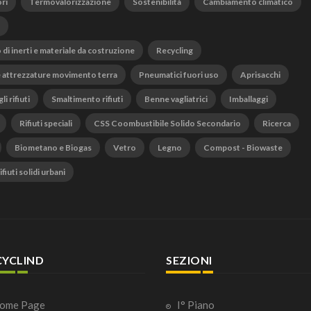
ri
Termovalorizzazione
Sostenibilità
Cambiamento climatico
o di inerti e materiale da costruzione
Recycling
 attrezzature movimento terra
Pneumatici fuori uso
Aprisacchi
li rifiuti
Smaltimento rifiuti
Benne vagliatrici
Imballaggi
Rifiuti speciali
CSS Coombustibile Solido Secondario
Ricerca
Biometano e Biogas
Vetro
Legno
Compost - Biowaste
fiuti solidi urbani
CYCLIND
SEZIONI
ome Page
I° Piano