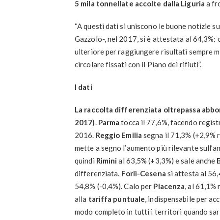
5 mila tonnellate accolte dalla Liguria
a fr
“A questi dati si uniscono le buone notizie su
Gazzolo-, nel 2017, si è attestata al 64,3%: 
ulteriore per raggiungere risultati sempre m
circolare fissati con il Piano dei rifiuti”.
I dati
La raccolta differenziata oltrepassa abbo
2017)
.
Parma
tocca il 77,6%, facendo regist
2016.
Reggio Emilia
segna il 71,3% (+2,9% r
mette a segno l’aumento più rilevante sull’
quindi
Rimini
al 63,5% (+3,3%) e sale anche
differenziata.
Forlì-Cesena
si attesta al 56
54,8% (-0,4%). Calo per
Piacenza
, al 61,1%
alla
tariffa puntuale
, indispensabile per ac
modo completo in tutti i territori quando sa