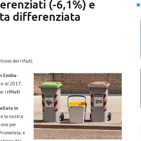
ferenziati (-6,1%) e
ta differenziata
one dei rifiuti.
in Emilia-
to al 2017:
he i
rifiuti
ellate in
e la nostra
ione per
 Prometeia, e
duzione dei