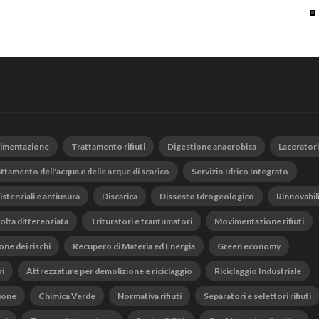
vimentazione
Trattamento rifiuti
Digestione anaerobica
Laceratori
ttamento dell'acqua e delle acque di scarico
Servizio Idrico Integrato
istenziali e antiusura
Discarica
Dissesto Idrogeologico
Rinnovabil
olta differenziata
Trituratori e frantumatori
Movimentazione rifiuti
one dei rischi
Recupero di Materia ed Energia
Green economy
ri
Attrezzature per demolizione e riciclaggio
Riciclaggio Industriale
ione
Chimica Verde
Normativa rifiuti
Separatori e selettori rifiuti