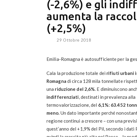
(-2,6%) e gli indif
aumenta la raccol
(+2,5%)
29 Ottobre 2018
Emilia-Romagna è autosufficiente per la gesti
Cala la produzione totale dei
rifiuti urbani 
Romagna
di circa 128 mila tonnellate rispet
una
riduzione del 2,6%
. E diminuiscono anc
indifferenziati
, destinati in prevalenza alla
termovalorizzazione, del
6,1%: 63.452 tonn
meno.
Un dato importante perché nonostant
regione continui a crescere – con una previs
quest’anno del +1,9% del Pil, secondo i dati
quindi la crescita più alta nel Paese – la pro