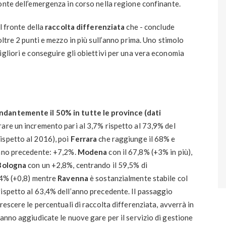
onte dell’emergenza in corso nella regione confinante.
l fronte della
raccolta differenziata
che - conclude
oltre 2 punti e mezzo in più sull’anno prima. Uno stimolo
igliori e conseguire gli obiettivi per una vera economia
ndantemente il 50% in tutte le province (dati
rare un incremento pari al 3,7% rispetto al 73,9% del
ispetto al 2016), poi
Ferrara
che raggiunge il 68% e
anno precedente: +7,2%.
Modena
con il 67,8% (+3% in più),
Bologna
con un +2,8%, centrando il 59,5% di
,4% (+0,8) mentre
Ravenna
è sostanzialmente stabile col
 rispetto al 63,4% dell’anno precedente. Il passaggio
crescere le percentuali di raccolta differenziata, avverrà in
ranno aggiudicate le nuove gare per il servizio di gestione