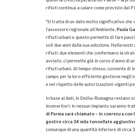
rifiuti continua a calare come previsto dal 
"Si tratta di un dato molto significativo ch
l’assessore regionale all’Ambiente,
Paola G
rifiuti urbani e questo permette di fare passi
soli due anni dalla sua adozione. Nella nostr
rifiuti: due elementi che confermano la stra
avviato, ci permette già in corso d’anno di 
rifiuti urbani. Al tempo stesso, consente di
campo per la loro efficiente gestione negli im
e nel rispetto delle autorizzazioni vigenti p
In base ai dati, in Emilia-Romagna restano s
inceneritori: in nessun impianto saranno tratta
di Parma sarà chiamato – in coerenza con l
gestire circa 34 mila tonnellate aggiuntiv
comunque di una quantità inferiore di circa 