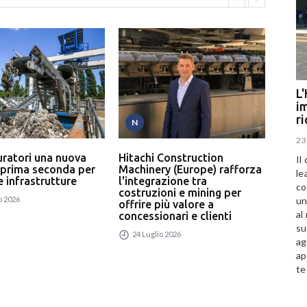
L'
im
r
N
T
23
uratori una nuova
Hitachi Construction
L’In
Il
 prima seconda per
Machinery (Europe) rafforza
serv
le
 e infrastrutture
l'integrazione tra
un p
co
costruzioni e mining per
rici
un
o 2026
offrire più valore a
24
al
concessionari e clienti
su
24 Luglio 2026
ag
ap
te