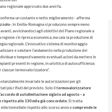
Piano regionale approvato due anni fa.
e conferma un costante e netto miglioramento - afferma
azzolo
-. In Emilia-Romagna si producono sempre meno
 avanti, avvicinandoci agli obiettivi del Piano regionale a
a regione c’è ripresa economica, ma cala la produzione di
tegia regionale. L’innovativo sistema di monitoraggio
analizzare e valutare l’andamento nella produzione dei
 individuare tempestivamente eventuali azioni da mettere in
pianti presenti in regione, in un’ottica di autosufficienza
er ciascun termovalorizzatore”.
ostanzialmente invariate le autorizzazioni per gli
ti più rifiuti del previsto. Solo il
termovalorizzatore
’accordo di autolimitazione siglato ad agosto – a
e rispetto alle 130 mila già concordate
. Si tratta
3 mila tonnellate rispetto allo scorso anno e
comprende le