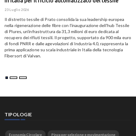
in Italia per il riciclo automatizzato del tessile
g
E
23 Luglio 2026
15
Il distretto tessile di Prato consolida la sua leadership europea
Pa
nella rigenerazione delle fibre con l'inaugurazione dell'hub Tessile
Al
di Plures, un'infrastruttura da 31,3 milioni di euro dedicata al
Em
recupero dei rifiuti tessili. Il progetto, supportato da 900 mila euro
di fondi PNRR e dalle agevolazioni di Industria 4.0, rappresenta la
prima applicazione su scala industriale in Italia della tecnologia
Fibersort di Valvan.
TIPOLOGIE
Economia Circolare
Pinza per selezione e movimentazione