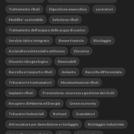
Trattamento rifiuti
Digestione anaerobica
Laceratori
Mobilita' sostenibile
Selezione rifiuti
Trattamento dell'acqua e delle acque di scarico
Servizio Idrico Integrato
Benne frantoio
Riciclaggio
Acciai altoresistenziali e antiusura
Discarica
Dissesto Idrogeologico
Rinnovabili
Raccolta e trasporto rifiuti
Amianto
Raccolta differenziata
Trituratori e frantumatori
Movimentazione rifiuti
Impianto rifiuti
Prevenzione, sicurezza e gestione dei rischi
Recupero di Materia ed Energia
Green economy
Trituratori industriali
Rottami
Granulatori
Attrezzature per demolizione e riciclaggio
Riciclaggio Industriale