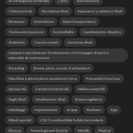
IA Intelligenza Artificiale
Carta
Automazione
Chimica Verde
Normativa rifiuti
Separatori e selettori rifiuti
Biomasse
Demolizioni
Nastri trasportatori
Termovalorizzazione
Sostenibilità
Cambiamento climatico
Ambiente
Cesoie rotanti
Gestione rifiuti
Impianti e macchine per il trattamento e il riciclaggio di inerti e
materiale da costruzione
Recycling
Benne, pinze, cesoie, frantumatori
Macchine e attrezzature movimento terra
Pneumatici fuori uso
Aprisacchi
Caricatori industriali
Mulino a martelli
Vagli rifiuti
Smaltimento rifiuti
Benne vagliatrici
Imballaggi
Inquinamento
Acqua
Nucleare
App
Rifiuti speciali
CSS Coombustibile Solido Secondario
Ricerca
Tecnologie per il riciclo
Metalli
Plastica