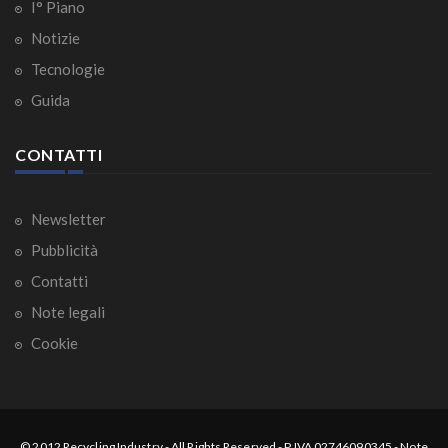
I° Piano
Notizie
Tecnologie
Guida
CONTATTI
Newsletter
Pubblicità
Contatti
Note legali
Cookie
© 2012
Recycling Industry
-
All Rights Reserved
- P.IVA 02746090345 -
Note