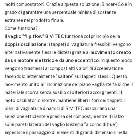
molti compostatori. Grazie a questa soluzione, Binder+Co è in
grado di garantire una percentuale minima di sostanze
estranee nel prodotto finale.
Come funziona?
Il vaglio “flip flow” BIVITEC
funziona col principio della
doppia oscillazione:
i tappeti di vagliatura flessibili vengono
alternativamente flessi e distesi grazie al
movimento creato
da un motore elettrico e da uno eccentrico.
In questo modo
vengono trasmessi al compost alti valori di accelerazione
facendolo letteralmente “saltare” sui tappeti stessi. Questo
movimento unito all’inclinazione del piano vagliante fa sì che il
materiale scorra senza ausilio di ulteriori accorgimenti. Il
moto oscillatorio inoltre, mantiene liberi i fori dei tappeti. I
piani di vagliatura dinamici di BIVITEC assicurano una
selezione efficiente e precisa del compost, mentre il rialzo
sulle pareti laterali del vaglio (sistema “a corno di bue”)
impedisce il passaggio di elementi di grandi dimensioni nella