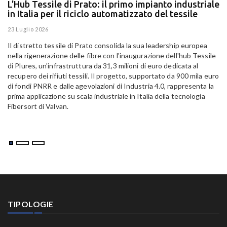
L'Hub Tessile di Prato: il primo impianto industriale
E
in Italia per il riciclo automatizzato del tessile
g
E
23 Luglio 2026
15
Il distretto tessile di Prato consolida la sua leadership europea
Pa
nella rigenerazione delle fibre con l'inaugurazione dell'hub Tessile
Al
di Plures, un'infrastruttura da 31,3 milioni di euro dedicata al
Em
recupero dei rifiuti tessili. Il progetto, supportato da 900 mila euro
di fondi PNRR e dalle agevolazioni di Industria 4.0, rappresenta la
prima applicazione su scala industriale in Italia della tecnologia
Fibersort di Valvan.
TIPOLOGIE