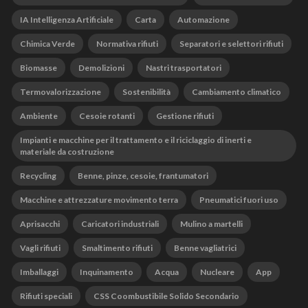
IA Intelligenza Artificiale
Carta
Automazione
Chimica Verde
Normativa rifiuti
Separatori e selettori rifiuti
Biomasse
Demolizioni
Nastri trasportatori
Termovalorizzazione
Sostenibilità
Cambiamento climatico
Ambiente
Cesoie rotanti
Gestione rifiuti
Impianti e macchine per il trattamento e il riciclaggio di inerti e
materiale da costruzione
Recycling
Benne, pinze, cesoie, frantumatori
Macchine e attrezzature movimento terra
Pneumatici fuori uso
Aprisacchi
Caricatori industriali
Mulino a martelli
Vagli rifiuti
Smaltimento rifiuti
Benne vagliatrici
Imballaggi
Inquinamento
Acqua
Nucleare
App
Rifiuti speciali
CSS Coombustibile Solido Secondario