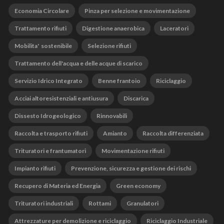
Economia Circolare
Pinza per selezione e movimentazione
Trattamento rifiuti
Digestione anaerobica
Laceratori
Mobilita' sostenibile
Selezione rifiuti
Trattamento dell'acqua e delle acque di scarico
Servizio Idrico Integrato
Benne frantoio
Riciclaggio
Acciai altoresistenziali e antiusura
Discarica
Dissesto Idrogeologico
Rinnovabili
Raccolta e trasporto rifiuti
Amianto
Raccolta differenziata
Trituratori e frantumatori
Movimentazione rifiuti
Impianto rifiuti
Prevenzione, sicurezza e gestione dei rischi
Recupero di Materia ed Energia
Green economy
Trituratori industriali
Rottami
Granulatori
Attrezzature per demolizione e riciclaggio
Riciclaggio Industriale