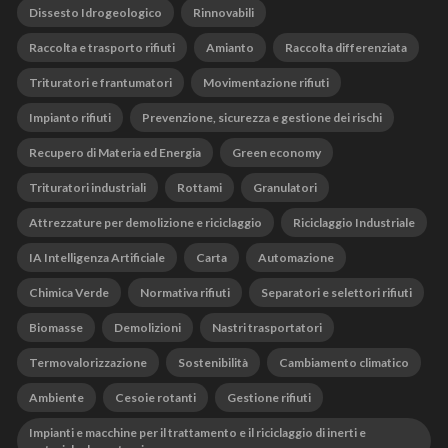
Dissesto Idrogeologico
Rinnovabili
Raccolta e trasporto rifiuti
Amianto
Raccolta differenziata
Trituratori e frantumatori
Movimentazione rifiuti
Impianto rifiuti
Prevenzione, sicurezza e gestione dei rischi
Recupero di Materia ed Energia
Green economy
Trituratori industriali
Rottami
Granulatori
Attrezzature per demolizione e riciclaggio
Riciclaggio Industriale
IA Intelligenza Artificiale
Carta
Automazione
Chimica Verde
Normativa rifiuti
Separatori e selettori rifiuti
Biomasse
Demolizioni
Nastri trasportatori
Termovalorizzazione
Sostenibilità
Cambiamento climatico
Ambiente
Cesoie rotanti
Gestione rifiuti
Impianti e macchine per il trattamento e il riciclaggio di inerti e