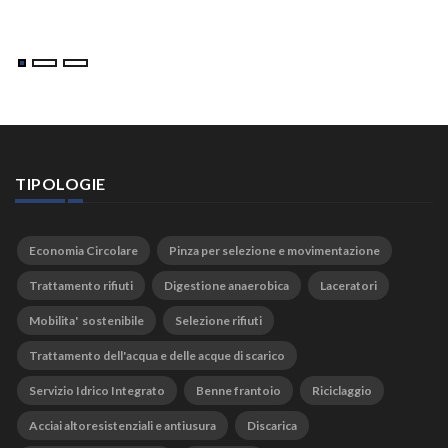
TIPOLOGIE
Economia Circolare
Pinza per selezione e movimentazione
Trattamento rifiuti
Digestione anaerobica
Laceratori
Mobilita' sostenibile
Selezione rifiuti
Trattamento dell'acqua e delle acque di scarico
Servizio Idrico Integrato
Benne frantoio
Riciclaggio
Acciai altoresistenziali e antiusura
Discarica