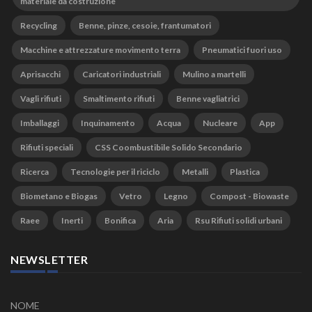
materiale da costruzione
Recycling
Benne, pinze, cesoie, frantumatori
Macchine e attrezzature movimento terra
Pneumatici fuori uso
Aprisacchi
Caricatori industriali
Mulino a martelli
Vagli rifiuti
Smaltimento rifiuti
Benne vagliatrici
Imballaggi
Inquinamento
Acqua
Nucleare
App
Rifiuti speciali
CSS Coombustibile Solido Secondario
Ricerca
Tecnologie per il riciclo
Metalli
Plastica
Biometano e Biogas
Vetro
Legno
Compost - Biowaste
Raee
Inerti
Bonifica
Aria
Rsu Rifiuti solidi urbani
NEWSLETTER