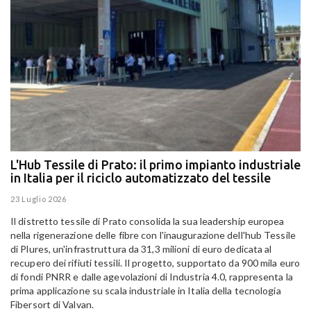
L'Hub Tessile di Prato: il primo impianto industriale
E
in Italia per il riciclo automatizzato del tessile
g
E
23 Luglio 2026
15
Il distretto tessile di Prato consolida la sua leadership europea
Pa
nella rigenerazione delle fibre con l'inaugurazione dell'hub Tessile
Al
di Plures, un'infrastruttura da 31,3 milioni di euro dedicata al
Em
recupero dei rifiuti tessili. Il progetto, supportato da 900 mila euro
di fondi PNRR e dalle agevolazioni di Industria 4.0, rappresenta la
prima applicazione su scala industriale in Italia della tecnologia
Fibersort di Valvan.