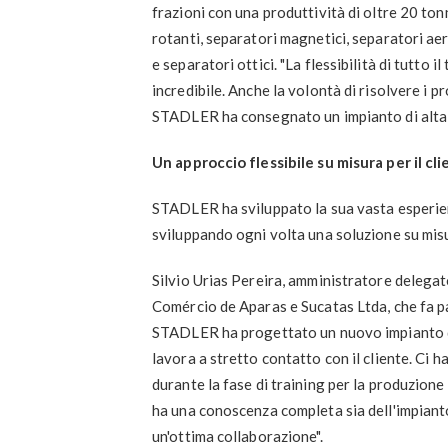
frazioni con una produttività di oltre 20 tonn
rotanti, separatori magnetici, separatori aera
e separatori ottici. "La flessibilità di tutto
incredibile. Anche la volontà di risolvere i p
STADLER ha consegnato un impianto di alta q
Un approccio flessibile su misura per il cl
STADLER ha sviluppato la sua vasta esperien
sviluppando ogni volta una soluzione su misur
Silvio Urias Pereira, amministratore delegato 
Comércio de Aparas e Sucatas Ltda, che fa p
STADLER ha progettato un nuovo impianto di
lavora a stretto contatto con il cliente. Ci
durante la fase di training per la produzione
ha una conoscenza completa sia dell'impianto 
un'ottima collaborazione".