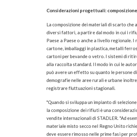
Considerazioni progettuali: composizione 
La composizione dei materiali di scarto che a
diversi fattori, a partire dal modo in cui i ri
Paese a Paese o anche a livello regionale. I r
cartone, imballaggi in plastica, metalli ferro
cartoni per bevande o vetro. I sistemi di ritir
alla raccolta standard. Il modo in cui le autor
può avere un effetto su quanto le persone diff
demografie nelle aree rurali e urbane inoltr
registrare fluttuazioni stagionali.
"Quando si sviluppa un impianto di selezione pe
la composizione dei rifiuti è una considerazi
vendite internazionali di STADLER. "Ad esempi
materiale misto secco nel Regno Unito richie
deve essere rimosso nelle prime fasi per pro