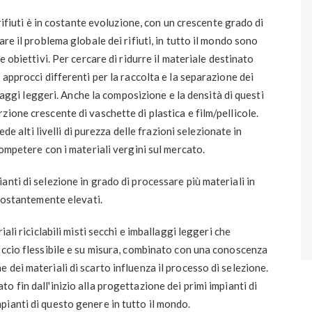
 rifiuti è in costante evoluzione, con un crescente grado di
re il problema globale dei rifiuti, in tutto il mondo sono
e obiettivi. Per cercare di ridurre il materiale destinato
 approcci differenti per la raccolta e la separazione dei
allaggi leggeri. Anche la composizione e la densità di questi
ione crescente di vaschette di plastica e film/pellicole.
ede alti livelli di purezza delle frazioni selezionate in
competere con i materiali vergini sul mercato.
nti di selezione in grado di processare più materiali in
 costantemente elevati.
ali riciclabili misti secchi e imballaggi leggeri che
occio flessibile e su misura, combinato con una conoscenza
dei materiali di scarto influenza il processo di selezione.
o fin dall'inizio alla progettazione dei primi impianti di
pianti di questo genere in tutto il mondo.