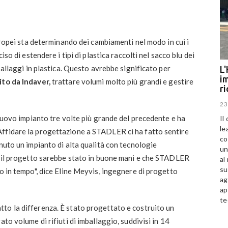
europei sta determinando dei cambiamenti nel modo in cui i
iso di estendere i tipi di plastica raccolti nel sacco blu dei
mballaggi in plastica. Questo avrebbe significato per
L'
im
ito da Indaver,
trattare volumi molto più grandi e gestire
r
23
 nuovo impianto tre volte più grande del precedente e ha
Il
le
ffidare la progettazione a STADLER ci ha fatto sentire
co
nuto un impianto di alta qualità con tecnologie
un
he il progetto sarebbe stato in buone mani e che STADLER
al
su
lo in tempo", dice Eline Meyvis, ingegnere di progetto
ag
ap
te
to la differenza. È stato progettato e costruito un
to volume di rifiuti di imballaggio, suddivisi in 14