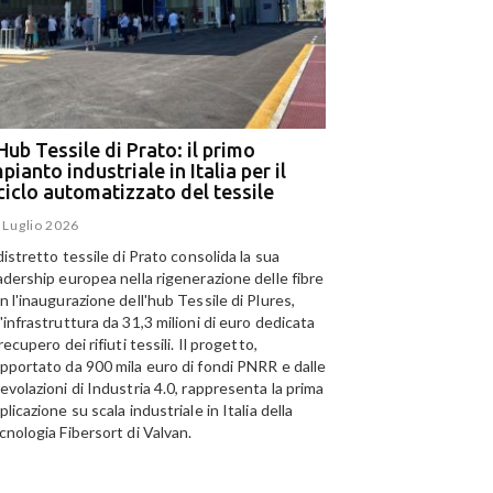
Hub Tessile di Prato: il primo
Ega e Panizzolo: t
pianto industriale in Italia per il
per il più grande i
iciclo automatizzato del tessile
dell’alluminio negl
 Luglio 2026
15 Luglio 2026
 distretto tessile di Prato consolida la sua
Panizzolo Recycling Sys
adership europea nella rigenerazione delle fibre
Emirates Global Alumini
n l'inaugurazione dell'hub Tessile di Plures,
di riciclo dell'alluminio n
'infrastruttura da 31,3 milioni di euro dedicata
capacità annua di 185.0
 recupero dei rifiuti tessili. Il progetto,
pportato da 900 mila euro di fondi PNRR e dalle
evolazioni di Industria 4.0, rappresenta la prima
plicazione su scala industriale in Italia della
cnologia Fibersort di Valvan.