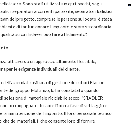
ellate/ora. Sono stati utilizzati un apri-sacchi, vagli
ulici, separatori a correnti parassite, separatori balistici
 il team del progetto, comprese le persone sul posto, è stata
roblemi e di far funzionare l’impianto è stata straordinaria.
ualità su cui Indaver può fare affidamento".
iente
za attraverso un approccio altamente flessibile,
a per le esigenze individuali del cliente.
dell'azienda brasiliana di gestione dei rifiuti Flacipel
arte del gruppo Multilixo, lo ha constatato quando
 selezione di materiale riciclabile secco: "STADLER
 hanno accompagnato durante l'intera fase di settaggio e
 e la manutenzione dell’impianto. Il loro personale tecnico
che dei materiali, il che consente loro di fornire