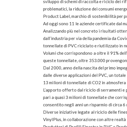
sviluppo di schemi di raccolta e riciclo dei ri
problematici, la riduzione dei consumi energe
Product Label, marchio di sostenibilità per p
Ad oggi sono 11 le aziende certificate dal m
Analizzando più nel concreto i risultati otten
dall’industria per via della pandemia da Cov
tonnellate di PVC riciclato e riutilizzato in
Volumi che corrispondono a oltre il 91% dell
queste tonnellate, oltre 353.000 provengono 
Dal 2000, anno della nascita del primo impeg
dalle diverse applicazioni del PVC, un totale d
13 milioni di tonnellate di CO2 in atmosfera e
L’apporto offerto dal riciclo di serramenti e
pari a quasi 3 milioni di tonnellate che corri
consentito negli anni un risparmio di circa 6 
Diverse iniziative legate al riciclo delle fi
VinylPlus, in collaborazione con altre realt
Produttori di Profili Finestra in PVC e Prod