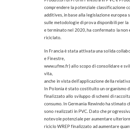
comprendere la potenziale classificazione c
additives, in base alla legislazione europea su
sulle metodologie di prova disponibili per l
e terminato nel 2020, ha confermato la non e
riciclato.
In Francia è stata attivata una solida coll
e Finestre,
www.ufme.fr) allo scopo di consolidare e svil
vita,
anche in vista dell’applicazione della relati
In Polonia è stato costituito un organismo d
finalizzato allo sviluppo di schemi di raccolt
consumo. In Germania Rewindo ha stimato che
sono realizzati in PVC. Dato che progressivam
notevole potenziale per aumentare ulteriorment
riciclo WREP finalizzato ad aumentare quanti