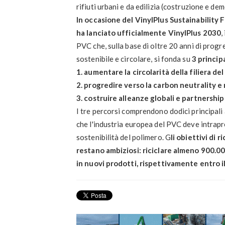
rifiuti urbani e da edilizia (costruzione e de
In occasione del VinylPlus Sustainabili
ha lanciato ufficialmente VinylPlus 2030
,
PVC che, sulla base di oltre 20 anni di progr
sostenibile e circolare, si fonda su
3 principa
1. aumentare la circolarità della filiera de
2. progredire verso la carbon neutrality 
3. costruire alleanze globali e partnership
I tre percorsi comprendono dodici principali 
che l'industria europea del PVC deve intrapr
sostenibilità del polimero. G
li obiettivi di r
restano ambiziosi: riciclare almeno 900.00
in nuovi prodotti, rispettivamente entro il