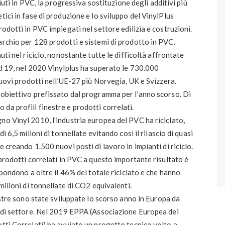
fiuti in PVC, la progressiva sostituzione degli additivi più
tici in fase di produzione e lo sviluppo del VinylPlus
rodotti in PVC impiegati nel settore edilizia e costruzioni.
archio per 128 prodotti e sistemi di prodotto in PVC.
uti nel riciclo, nonostante tutte le difficoltà affrontate
id 19, nel 2020 Vinylplus ha superato le 730.000
 nuovi prodotti nell’UE-27 più Norvegia, UK e Svizzera.
’obiettivo prefissato dal programma per l’anno scorso. Di
da profili finestre e prodotti correlati.
no Vinyl 2010, l’industria europea del PVC ha riciclato,
i 6,5 milioni di tonnellate evitando così il rilascio di quasi
 creando 1.500 nuovi posti di lavoro in impianti di riciclo.
 prodotti correlati in PVC a questo importante risultato è
spondono a oltre il 46% del totale riciclato e che hanno
milioni di tonnellate di CO2 equivalenti.
nestre sono state sviluppate lo scorso anno in Europa da
à di settore. Nel 2019 EPPA (Associazione Europea dei
otti Correlati) ha avviato un progetto tecnico volto a