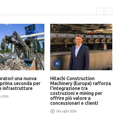
N
T
uratori una nuova
Hitachi Construction
L’In
 prima seconda per
Machinery (Europe) rafforza
serv
 e infrastrutture
l'integrazione tra
un p
costruzioni e mining per
rici
o 2026
offrire più valore a
24
concessionari e clienti
24 Luglio 2026