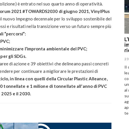
molizione) è entrato nel suo quarto anno di operatività.
ty Forum 2021 #TOWARDS2030 di giugno 2021, VinylPlus
 il nuovo Impegno decennale per lo sviluppo sostenibile del
essi e risultati nella transizione verso un futuro sempre più
li “percorsi”:
L'
l PVC;
im
e minimizzare l’impronta ambientale del PVC;
r
 per gli SDGs.
23
aree di azione e 39 obiettivi che delineano passi concreti
Il
endere per continuare a migliorare le prestazioni di
le
co
iciclo, in linea con quelli della Circular Plastic Alleance,
un
0 tonnellate e 1 milione di tonnellate all'anno di PVC
al
 2025 e il 2030.
su
ag
ap
te