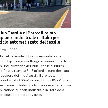
Hub Tessile di Prato: il primo
Ega e Panizzolo: t
pianto industriale in Italia per il
per il più grande i
iciclo automatizzato del tessile
dell’alluminio negl
 Luglio 2026
15 Luglio 2026
 distretto tessile di Prato consolida la sua
Panizzolo Recycling Sys
adership europea nella rigenerazione delle fibre
Emirates Global Alumini
n l'inaugurazione dell'hub Tessile di Plures,
di riciclo dell'alluminio n
'infrastruttura da 31,3 milioni di euro dedicata
capacità annua di 185.0
 recupero dei rifiuti tessili. Il progetto,
pportato da 900 mila euro di fondi PNRR e dalle
evolazioni di Industria 4.0, rappresenta la prima
plicazione su scala industriale in Italia della
cnologia Fibersort di Valvan.