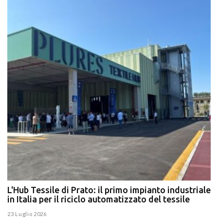
L'Hub Tessile di Prato: il primo impianto industriale
E
in Italia per il riciclo automatizzato del tessile
g
E
23 Luglio 2026