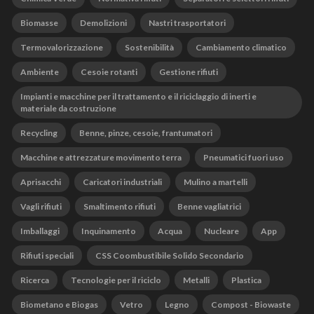
Biomasse
Demolizioni
Nastri trasportatori
Termovalorizzazione
Sostenibilità
Cambiamento climatico
Ambiente
Cesoie rotanti
Gestione rifiuti
Impianti e macchine per il trattamento e il riciclaggio di inerti e
materiale da costruzione
Recycling
Benne, pinze, cesoie, frantumatori
Macchine e attrezzature movimento terra
Pneumatici fuori uso
Aprisacchi
Caricatori industriali
Mulino a martelli
Vagli rifiuti
Smaltimento rifiuti
Benne vagliatrici
Imballaggi
Inquinamento
Acqua
Nucleare
App
Rifiuti speciali
CSS Coombustibile Solido Secondario
Ricerca
Tecnologie per il riciclo
Metalli
Plastica
Biometano e Biogas
Vetro
Legno
Compost - Biowaste