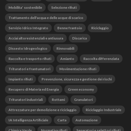
Mobilita' sostenibile
Selezione rifiuti
Trattamento dell'acqua e delle acque di scarico
Servizio Idrico Integrato
Benne frantoio
Riciclaggio
Acciai altoresistenziali e antiusura
Discarica
Dissesto Idrogeologico
Rinnovabili
Raccolta e trasporto rifiuti
Amianto
Raccolta differenziata
Trituratori e frantumatori
Movimentazione rifiuti
Impianto rifiuti
Prevenzione, sicurezza e gestione dei rischi
Recupero di Materia ed Energia
Green economy
Trituratori industriali
Rottami
Granulatori
Attrezzature per demolizione e riciclaggio
Riciclaggio Industriale
IA Intelligenza Artificiale
Carta
Automazione
Chimica Verde
Normativa rifiuti
Separatori e selettori rifiuti