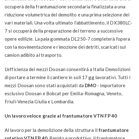
occuperà della frantumazione secondaria finalizzata a una
riduzione volumetrica del demolito e una prima selezione dei
vari materiali. Una volta ultimato l'abbattimento, il DX380LC-
7 si occuperà della preparazione del terreno a successive
opere edilizie. La pala gommata DL250-7 completerà l'opera
con la movimentazione e rimozione dei detriti, scaricati sul
camion adibito al trasporto.
L'efficienza dei mezzi Doosan consentirà a Italia Demolizioni
di portare a termine il cantiere in soli 17 gg lavorativi. Tutti i
mezzi Doosan sono stati acquistati da
DMO
- importatore
esclusivo Doosan e Bobcat per Emilia-Romagna, Veneto,
Friuli-Venezia Giulia e Lombardia.
Un lavoro veloce grazie al frantumatore VTN FP 40
Al lavoro per la demolizione della struttura il
frantumatore
rotativo VTN FP 40.
Rapido e produttivo, il frantumatore