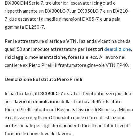
DX380DM Serie 7, tre ulteriori escavatori cingolati e
rispettivamente un DX300LC-7, un DX350LC-7 e un DX210-
7, due escavatori di medie dimensioni DX85-7 e una pala
gommata DL250-7.
Per le attrezzature si affida a
VTN
, l’azienda vicentina che da
quasi 50 anni produce attrezzature per i
settori
demolizione
,
riciclaggio, movimentazione, forestale
, ecc. Al lavoro nel
cantiere ex Piero Pirelli il frantumatore girevole VTN FP40.
Demolizione Ex Istituto Piero Pirelli
In particolare, il
DX380LC-7
è stato ritenuto il mezzo più ideo
per i
lavori di demolizione
della struttura dell’ex Istituto
Pietro Pirelli, situato nel Business District di Bicocca a Milano
e realizzato negli anni Cinquanta come centro di istruzione
professionale per figli dei dipendenti Pirelli con l'obiettivo di
formare le nuove leve del lavoro.