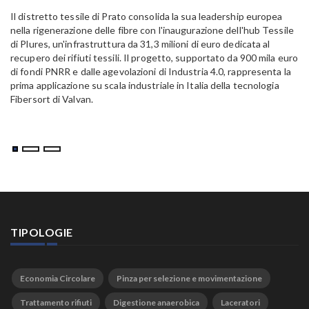
15
Il distretto tessile di Prato consolida la sua leadership europea
Pa
nella rigenerazione delle fibre con l'inaugurazione dell'hub Tessile
Al
di Plures, un'infrastruttura da 31,3 milioni di euro dedicata al
Em
recupero dei rifiuti tessili. Il progetto, supportato da 900 mila euro
di fondi PNRR e dalle agevolazioni di Industria 4.0, rappresenta la
prima applicazione su scala industriale in Italia della tecnologia
Fibersort di Valvan.
TIPOLOGIE
Economia Circolare
Pinza per selezione e movimentazione
Trattamento rifiuti
Digestione anaerobica
Laceratori