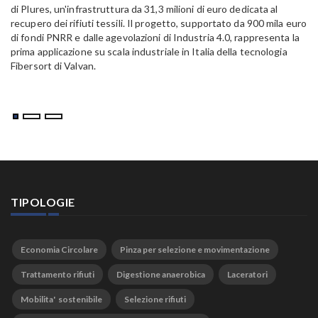
Al
di Plures, un'infrastruttura da 31,3 milioni di euro dedicata al
Em
recupero dei rifiuti tessili. Il progetto, supportato da 900 mila euro
di fondi PNRR e dalle agevolazioni di Industria 4.0, rappresenta la
prima applicazione su scala industriale in Italia della tecnologia
Fibersort di Valvan.
TIPOLOGIE
Economia Circolare
Pinza per selezione e movimentazione
Trattamento rifiuti
Digestione anaerobica
Laceratori
Mobilita' sostenibile
Selezione rifiuti