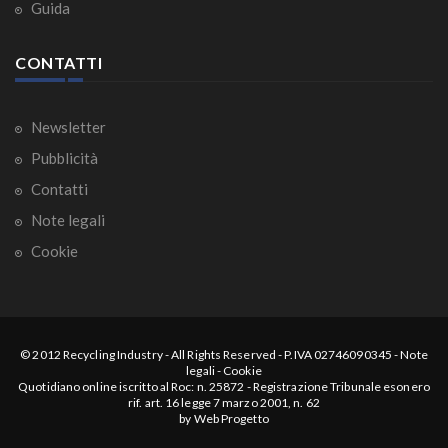
Guida
CONTATTI
Newsletter
Pubblicità
Contatti
Note legali
Cookie
© 2012
Recycling Industry
-
All Rights Reserved
- P.IVA 02746090345 -
Note
legali
-
Cookie
Quotidiano online iscritto al Roc: n. 25872 - Registrazione Tribunale esonero
rif. art. 16 legge 7 marzo 2001, n. 62
by
Web Progetto