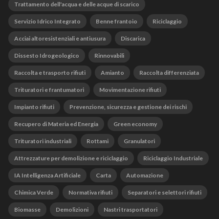
Trattamento dell'acqua e delle acque di scarico
Servizio Idrico Integrato
Benne frantoio
Riciclaggio
Acciai altoresistenziali e antiusura
Discarica
Dissesto Idrogeologico
Rinnovabili
Raccolta e trasporto rifiuti
Amianto
Raccolta differenziata
Trituratori e frantumatori
Movimentazione rifiuti
Impianto rifiuti
Prevenzione, sicurezza e gestione dei rischi
Recupero di Materia ed Energia
Green economy
Trituratori industriali
Rottami
Granulatori
Attrezzature per demolizione e riciclaggio
Riciclaggio Industriale
IA Intelligenza Artificiale
Carta
Automazione
Chimica Verde
Normativa rifiuti
Separatori e selettori rifiuti
Biomasse
Demolizioni
Nastri trasportatori