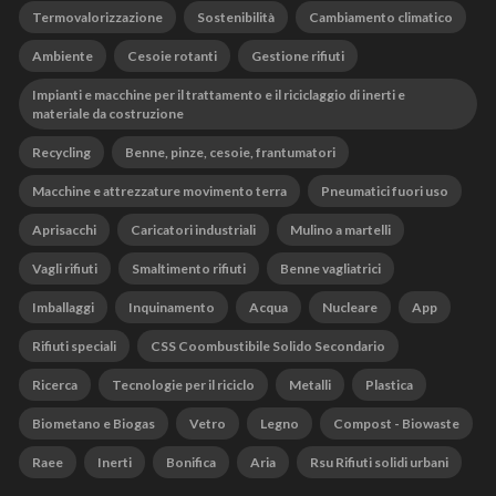
Termovalorizzazione
Sostenibilità
Cambiamento climatico
Ambiente
Cesoie rotanti
Gestione rifiuti
Impianti e macchine per il trattamento e il riciclaggio di inerti e
materiale da costruzione
Recycling
Benne, pinze, cesoie, frantumatori
Macchine e attrezzature movimento terra
Pneumatici fuori uso
Aprisacchi
Caricatori industriali
Mulino a martelli
Vagli rifiuti
Smaltimento rifiuti
Benne vagliatrici
Imballaggi
Inquinamento
Acqua
Nucleare
App
Rifiuti speciali
CSS Coombustibile Solido Secondario
Ricerca
Tecnologie per il riciclo
Metalli
Plastica
Biometano e Biogas
Vetro
Legno
Compost - Biowaste
Raee
Inerti
Bonifica
Aria
Rsu Rifiuti solidi urbani