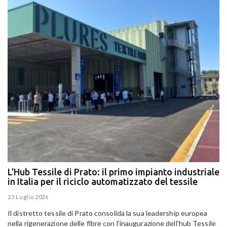
L'Hub Tessile di Prato: il primo impianto industriale
E
in Italia per il riciclo automatizzato del tessile
g
E
23 Luglio 2026
15
Il distretto tessile di Prato consolida la sua leadership europea
Pa
nella rigenerazione delle fibre con l'inaugurazione dell'hub Tessile