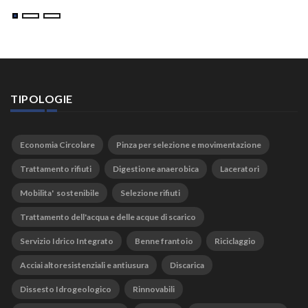
TIPOLOGIE
Economia Circolare
Pinza per selezione e movimentazione
Trattamento rifiuti
Digestione anaerobica
Laceratori
Mobilita' sostenibile
Selezione rifiuti
Trattamento dell'acqua e delle acque di scarico
Servizio Idrico Integrato
Benne frantoio
Riciclaggio
Acciai altoresistenziali e antiusura
Discarica
Dissesto Idrogeologico
Rinnovabili