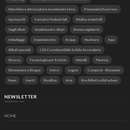
Macchine e attrezzature movimento terra
Pneumatici fuori uso
Aprisacchi
Caricatori industriali
Mulino a martelli
Vagli rifiuti
Smaltimento rifiuti
Benne vagliatrici
Imballaggi
Inquinamento
Acqua
Nucleare
App
Rifiuti speciali
CSS Coombustibile Solido Secondario
Ricerca
Tecnologie per il riciclo
Metalli
Plastica
Biometano e Biogas
Vetro
Legno
Compost - Biowaste
Raee
Inerti
Bonifica
Aria
Rsu Rifiuti solidi urbani
NEWSLETTER