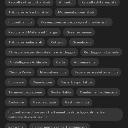
Raccolta e trasporto rifiuti
Amianto
Raccolta differenziata
Trituratori e frantumatori
Movimentazione rifiuti
Impianto rifiuti
Prevenzione, sicurezza e gestione dei rischi
Recupero di Materia ed Energia
Green economy
Trituratori industriali
Rottami
Granulatori
Attrezzature per demolizione e riciclaggio
Riciclaggio Industriale
IA Intelligenza Artificiale
Carta
Automazione
Chimica Verde
Normativa rifiuti
Separatori e selettori rifiuti
Biomasse
Demolizioni
Nastri trasportatori
Termovalorizzazione
Sostenibilità
Cambiamento climatico
Ambiente
Cesoie rotanti
Gestione rifiuti
Impianti e macchine per il trattamento e il riciclaggio di inerti e
materiale da costruzione
Recycling
Benne, pinze, cesoie, frantumatori