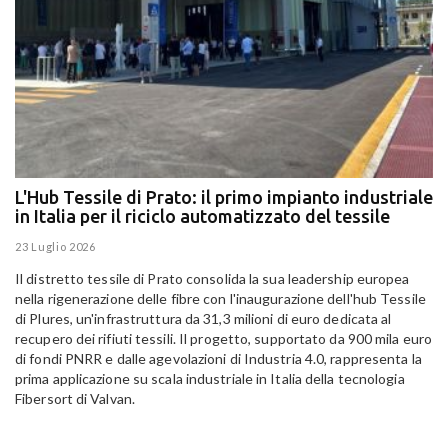
L'Hub Tessile di Prato: il primo impianto industriale
E
in Italia per il riciclo automatizzato del tessile
g
E
23 Luglio 2026
15
Il distretto tessile di Prato consolida la sua leadership europea
Pa
nella rigenerazione delle fibre con l'inaugurazione dell'hub Tessile
Al
di Plures, un'infrastruttura da 31,3 milioni di euro dedicata al
Em
recupero dei rifiuti tessili. Il progetto, supportato da 900 mila euro
di fondi PNRR e dalle agevolazioni di Industria 4.0, rappresenta la
prima applicazione su scala industriale in Italia della tecnologia
Fibersort di Valvan.