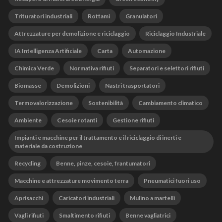
Trituratori industriali
Rottami
Granulatori
Attrezzature per demolizione e riciclaggio
Riciclaggio Industriale
IA Intelligenza Artificiale
Carta
Automazione
Chimica Verde
Normativa rifiuti
Separatori e selettori rifiuti
Biomasse
Demolizioni
Nastri trasportatori
Termovalorizzazione
Sostenibilità
Cambiamento climatico
Ambiente
Cesoie rotanti
Gestione rifiuti
Impianti e macchine per il trattamento e il riciclaggio di inerti e
materiale da costruzione
Recycling
Benne, pinze, cesoie, frantumatori
Macchine e attrezzature movimento terra
Pneumatici fuori uso
Aprisacchi
Caricatori industriali
Mulino a martelli
Vagli rifiuti
Smaltimento rifiuti
Benne vagliatrici