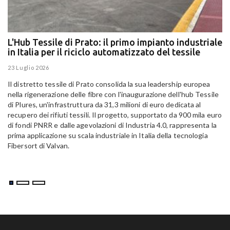
L'Hub Tessile di Prato: il primo impianto industriale
E
in Italia per il riciclo automatizzato del tessile
g
E
23 Luglio 2026
15
Il distretto tessile di Prato consolida la sua leadership europea
Pa
nella rigenerazione delle fibre con l'inaugurazione dell'hub Tessile
Al
di Plures, un'infrastruttura da 31,3 milioni di euro dedicata al
Em
recupero dei rifiuti tessili. Il progetto, supportato da 900 mila euro
di fondi PNRR e dalle agevolazioni di Industria 4.0, rappresenta la
prima applicazione su scala industriale in Italia della tecnologia
Fibersort di Valvan.