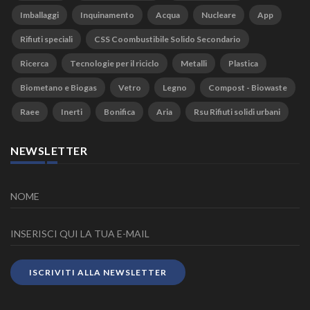
Imballaggi
Inquinamento
Acqua
Nucleare
App
Rifiuti speciali
CSS Coombustibile Solido Secondario
Ricerca
Tecnologie per il riciclo
Metalli
Plastica
Biometano e Biogas
Vetro
Legno
Compost - Biowaste
Raee
Inerti
Bonifica
Aria
Rsu Rifiuti solidi urbani
NEWSLETTER
ISCRIVITI ALLA NEWSLETTER