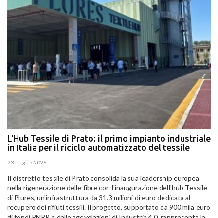
L'Hub Tessile di Prato: il primo impianto industriale
E
in Italia per il riciclo automatizzato del tessile
g
E
23 Luglio 2026
15
Il distretto tessile di Prato consolida la sua leadership europea
Pa
nella rigenerazione delle fibre con l'inaugurazione dell'hub Tessile
Al
di Plures, un'infrastruttura da 31,3 milioni di euro dedicata al
Em
recupero dei rifiuti tessili. Il progetto, supportato da 900 mila euro
di fondi PNRR e dalle agevolazioni di Industria 4.0, rappresenta la