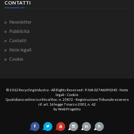
CONTATTI
Newsletter
Pubblicità
Contatti
Note legali
Cookie
© 2012
Recycling Industry
-
All Rights Reserved
- P.IVA 02746090345 -
Note
legali
-
Cookie
Quotidiano online iscritto al Roc: n. 25872 - Registrazione Tribunale esonero
rif. art. 16 legge 7 marzo 2001, n. 62
by
Web Progetto