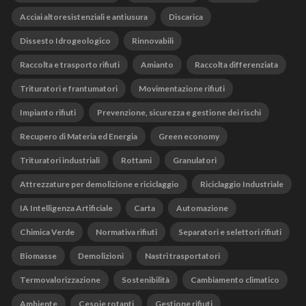
Acciai altoresistenziali e antiusura
Discarica
Dissesto Idrogeologico
Rinnovabili
Raccolta e trasporto rifiuti
Amianto
Raccolta differenziata
Trituratori e frantumatori
Movimentazione rifiuti
Impianto rifiuti
Prevenzione, sicurezza e gestione dei rischi
Recupero di Materia ed Energia
Green economy
Trituratori industriali
Rottami
Granulatori
Attrezzature per demolizione e riciclaggio
Riciclaggio Industriale
IA Intelligenza Artificiale
Carta
Automazione
Chimica Verde
Normativa rifiuti
Separatori e selettori rifiuti
Biomasse
Demolizioni
Nastri trasportatori
Termovalorizzazione
Sostenibilità
Cambiamento climatico
Ambiente
Cesoie rotanti
Gestione rifiuti