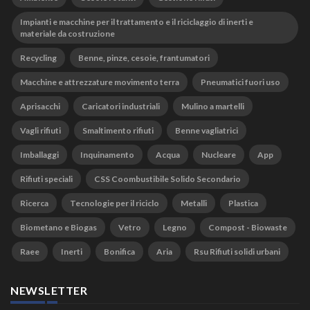
Impianti e macchine per il trattamento e il riciclaggio di inerti e
materiale da costruzione
Recycling
Benne, pinze, cesoie, frantumatori
Macchine e attrezzature movimento terra
Pneumatici fuori uso
Aprisacchi
Caricatori industriali
Mulino a martelli
Vagli rifiuti
Smaltimento rifiuti
Benne vagliatrici
Imballaggi
Inquinamento
Acqua
Nucleare
App
Rifiuti speciali
CSS Coombustibile Solido Secondario
Ricerca
Tecnologie per il riciclo
Metalli
Plastica
Biometano e Biogas
Vetro
Legno
Compost - Biowaste
Raee
Inerti
Bonifica
Aria
Rsu Rifiuti solidi urbani
NEWSLETTER