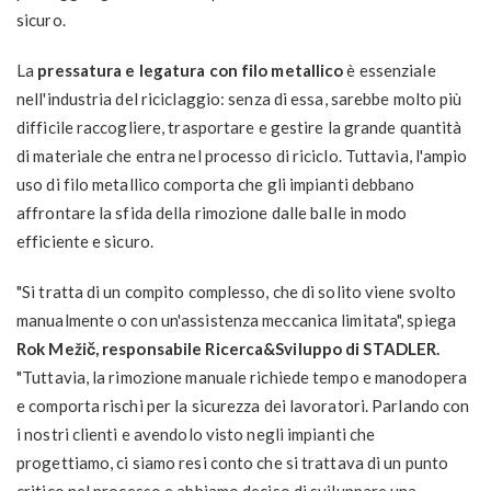
sicuro.
La
pressatura e legatura con filo metallico
è essenziale
nell'industria del riciclaggio: senza di essa, sarebbe molto più
difficile raccogliere, trasportare e gestire la grande quantità
di materiale che entra nel processo di riciclo. Tuttavia, l'ampio
uso di filo metallico comporta che gli impianti debbano
affrontare la sfida della rimozione dalle balle in modo
efficiente e sicuro.
"Si tratta di un compito complesso, che di solito viene svolto
manualmente o con un'assistenza meccanica limitata", spiega
Rok Mežič, responsabile Ricerca&Sviluppo di STADLER.
"Tuttavia, la rimozione manuale richiede tempo e manodopera
e comporta rischi per la sicurezza dei lavoratori. Parlando con
i nostri clienti e avendolo visto negli impianti che
progettiamo, ci siamo resi conto che si trattava di un punto
critico nel processo e abbiamo deciso di sviluppare una