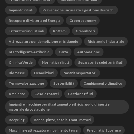
Impianto rifiuti
Prevenzione, sicurezza e gestione dei rischi
Recupero di Materia ed Energia
Green economy
Trituratori industriali
Rottami
Granulatori
Attrezzature per demolizione e riciclaggio
Riciclaggio Industriale
IA Intelligenza Artificiale
Carta
Automazione
Chimica Verde
Normativa rifiuti
Separatori e selettori rifiuti
Biomasse
Demolizioni
Nastri trasportatori
Termovalorizzazione
Sostenibilità
Cambiamento climatico
Ambiente
Cesoie rotanti
Gestione rifiuti
Impianti e macchine per il trattamento e il riciclaggio di inerti e
materiale da costruzione
Recycling
Benne, pinze, cesoie, frantumatori
Macchine e attrezzature movimento terra
Pneumatici fuori uso