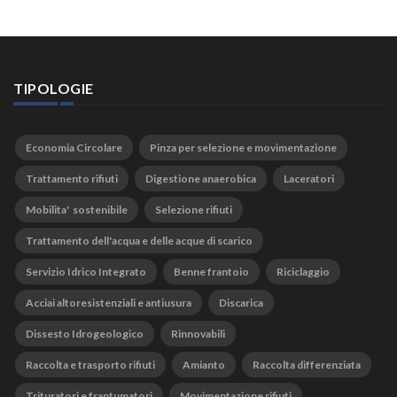
TIPOLOGIE
Economia Circolare
Pinza per selezione e movimentazione
Trattamento rifiuti
Digestione anaerobica
Laceratori
Mobilita' sostenibile
Selezione rifiuti
Trattamento dell'acqua e delle acque di scarico
Servizio Idrico Integrato
Benne frantoio
Riciclaggio
Acciai altoresistenziali e antiusura
Discarica
Dissesto Idrogeologico
Rinnovabili
Raccolta e trasporto rifiuti
Amianto
Raccolta differenziata
Trituratori e frantumatori
Movimentazione rifiuti