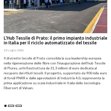
L'Hub Tessile di Prato: il primo impianto industriale
E
in Italia per il riciclo automatizzato del tessile
g
E
23 Luglio 2026
15
Il distretto tessile di Prato consolida la sua leadership europea
Pa
nella rigenerazione delle fibre con l'inaugurazione dell'hub Tessile
Al
di Plures, un'infrastruttura da 31,3 milioni di euro dedicata al
Em
recupero dei rifiuti tessili. Il progetto, supportato da 900 mila euro
di fondi PNRR e dalle agevolazioni di Industria 4.0, rappresenta la
prima applicazione su scala industriale in Italia della tecnologia
Fibersort di Valvan.