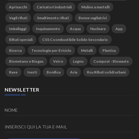
Aprisacchi
Caricatori industriali
Mulino a martelli
Vagli rifiuti
Smaltimento rifiuti
Benne vagliatrici
Imballaggi
Inquinamento
Acqua
Nucleare
App
Rifiuti speciali
CSS Coombustibile Solido Secondario
Ricerca
Tecnologie per il riciclo
Metalli
Plastica
Biometano e Biogas
Vetro
Legno
Compost - Biowaste
Raee
Inerti
Bonifica
Aria
Rsu Rifiuti solidi urbani
NEWSLETTER